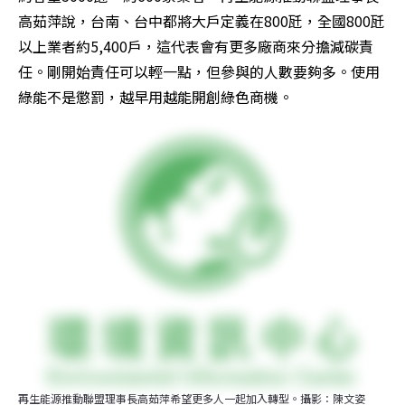
高茹萍說，台南、台中都將大戶定義在800瓩，全國800瓩
以上業者約5,400戶，這代表會有更多廠商來分擔減碳責
任。剛開始責任可以輕一點，但參與的人數要夠多。使用
綠能不是懲罰，越早用越能開創綠色商機。
再生能源推動聯盟理事長高茹萍希望更多人一起加入轉型。攝影：陳文姿