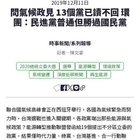
2019年12月11日
問氣候政見 13個黨已讀不回 環
團：民進黨普通但勝過國民黨
時事新聞
/
系列報導
記者
—
陳文姿
2020總統立委大選
選舉
能源轉型
環境政策
氣候變遷
深度低碳新聞
再生能源
聯合國氣候高峰會正在西班牙舉行，各國為氣候緊急而努
力時，台灣選戰也進入關鍵期。各政黨端出那些能源與氣
候政策？能源轉型推動聯盟發函給19個提出不分區立委的
政黨，結果僅時代力量、綠黨、台灣基進、合一行動聯