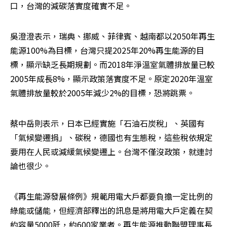
口，台灣的減碳落實度確實不足。
吳澄澄表示，瑞典、挪威、菲律賓、越南都以2050年再生
能源100%為目標，台灣只提2025年20%再生能源的目
標，顯示缺乏長期規劃。而2018年淨溫室氣體排放量已較
2005年成長8%，顯示政策落實度不足。原定2020年溫室
氣體排放量較於2005年減少2%的目標，恐將跳票。
蔡中岳則表示，日本已經實施「石油石炭稅」、英國有
「氣候變遷捐」、碳稅，德國也有生態稅，這些稅依規定
要用在人民或減緩氣候變遷上。台灣不僅沒政策，就連討
論也很少。
《再生能源發展條例》規範用電大戶都要負擔一定比例的
綠能或儲能，但經濟部釋出的訊息是將用電大戶定義在契
約容量5000瓩，約600家業者。再生能源推動聯盟理事長