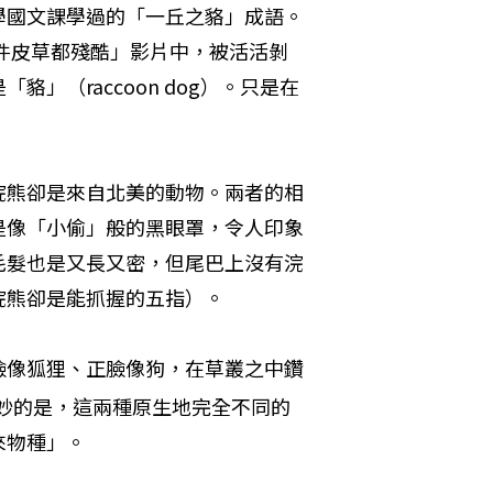
學國文課學過的「一丘之貉」成語。
每件皮草都殘酷」影片中，被活活剝
」（raccoon dog）。只是在
浣熊卻是來自北美的動物。兩者的相
是像「小偷」般的黑眼罩，令人印象
毛髮也是又長又密，但尾巴上沒有浣
浣熊卻是能抓握的五指）。
臉像狐狸、正臉像狗，在草叢之中鑽
妙的是，這兩種原生地完全不同的
物種」。 