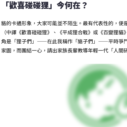
「歡喜碰碰狸」今何在？
貉的卡通形象，大家可能並不陌生。最有代表性的，便
（中譯《歡喜碰碰狸》、《平成狸合戰》或《百變狸貓
角是「狸子們」——在此我稱作「貉子們」——平時爭
家園，而團結一心，請出家族長輩教導年輕一代「人間