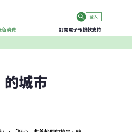
登入
綠色消費
訂閱電子報
捐款支持
」的城市
貓」、「好心」收養牠們的故事。雖