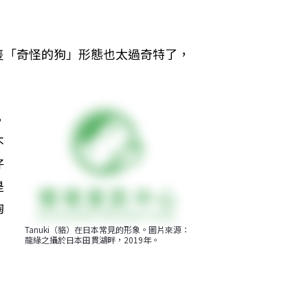
隻「奇怪的狗」形態也太過奇特了，
，
不
仔
是
掬
Tanuki（貉）在日本常見的形象。圖片來源：
龍緣之攝於日本田貫湖畔，2019年。