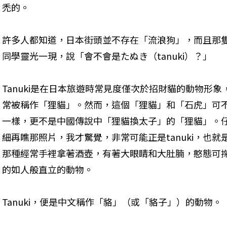
禿的。
許多人都知道，日本街頭並不存在「流浪狗」，而且那
同學靈光一現，說「會不會是たぬき（tanuki）？」
Tanuki是在日本旅遊時常見度僅次於招財貓的動物形象
常被稱作「狸貓」。然而，這個「狸貓」和「石虎」可
一樣，更不是中國傳說中「狸貓換太子」的「狸貓」。
細再瞧那照片，我才驚覺，非常可能正是tanuki，也就
那種經常手裡拿著酒壺，有著大眼睛和大肚腩，憨態可
的如人般直立的動物。
Tanuki，便是中文稱作「貉」（或「貉子」）的動物。