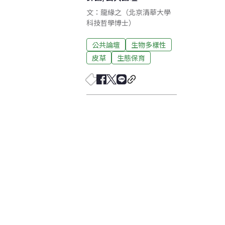
文：龍緣之（北京清華大學
科技哲學博士）
公共論壇
生物多樣性
皮草
生態保育