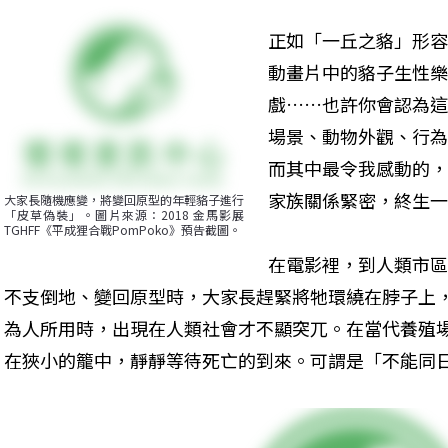
正如「一丘之貉」形容
動畫片中的貉子生性樂
戲……也許你會認為這
場景、動物外觀、行為
而其中最令我感動的，
家族關係緊密，終生一
大家長隨機應變，將變回原型的年輕貉子進行
「皮草偽裝」。圖片來源：2018 金馬影展
TGHFF《平成狸合戰PomPoko》預告截圖。
在電影裡，到人類市區
不支倒地、變回原型時，大家長趕緊將牠環繞在脖子上
為人所用時，出現在人類社會才不顯突兀。在當代養殖
在狹小的籠中，靜靜等待死亡的到來。可謂是「不能同