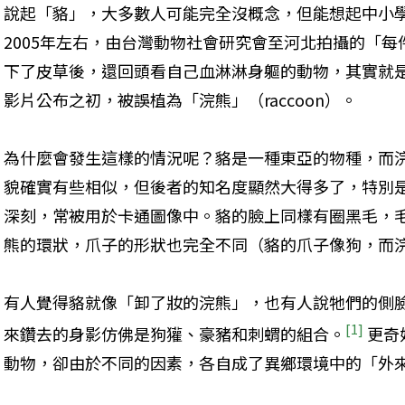
說起「貉」，大多數人可能完全沒概念，但能想起中小
2005年左右，由台灣動物社會研究會至河北拍攝的「
下了皮草後，還回頭看自己血淋淋身軀的動物，其實就是「貉
影片公布之初，被誤植為「浣熊」（raccoon）。
為什麼會發生這樣的情況呢？貉是一種東亞的物種，而
貌確實有些相似，但後者的知名度顯然大得多了，特別
深刻，常被用於卡通圖像中。貉的臉上同樣有圈黑毛，
熊的環狀，爪子的形狀也完全不同（貉的爪子像狗，而
有人覺得貉就像「卸了妝的浣熊」，也有人說牠們的側
[1] 
來鑽去的身影仿佛是狗獾、豪豬和刺蝟的組合。
更奇
動物，卻由於不同的因素，各自成了異鄉環境中的「外來