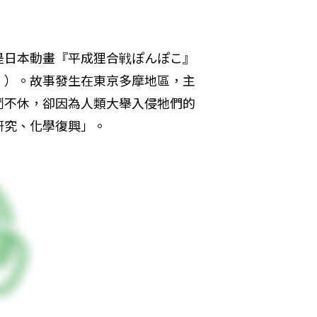
是日本動畫『平成狸合戦ぽんぽこ』
》）。故事發生在東京多摩地區，主
鬥不休，卻因為人類大舉入侵牠們的
研究、化學復興」。