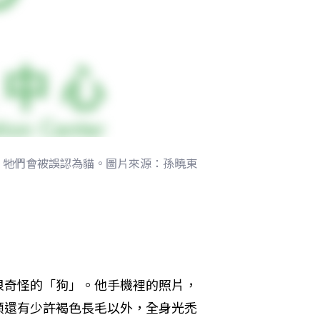
，牠們會被誤認為貓。圖片來源：孫曉東
很奇怪的「狗」。他手機裡的照片，
頭還有少許褐色長毛以外，全身光禿