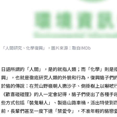
「人間研究、化學復興」。圖片來源：取自IMDb
日語所謂的「人間」，是的就指人類；而「化學」則是
興」，也就是徹底研究人類的外貌和行為，復興貉子們
於貉的傳說：在荒山野嶺朝人撒沙子、倒掛樹上以嚇唬
《歡喜碰碰狸》的人一定會記得，貉子們使出了各種手
些方式包括「裝鬼嚇人」、製造山路車禍，派出特使到
前，長輩們甚至一度下達「禁愛令」，不准年輕的貉戀