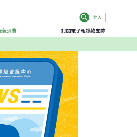
登入
綠色消費
訂閱電子報
捐款支持