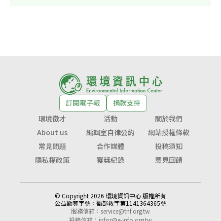
訂閱電子報
捐款支持
環境徵才
活動
關於我們
About us
編輯室自律公約
網站授權條款
常見問題
合作媒體
投稿須知
隱私權政策
獲獎紀錄
意見回饋
© Copyright 2026 環境資訊中心 版權所有
公益勸募字號：
衛部救字第1141364365號
服務信箱：
service@tnf.org.tw
投稿信箱：
infor@e-info.org.tw