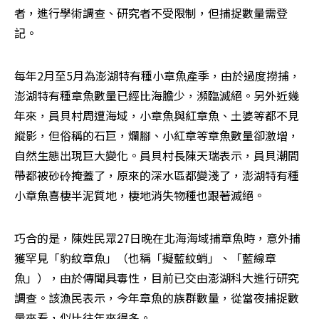
者，進行學術調查、研究者不受限制，但捕捉數量需登
記。
每年2月至5月為澎湖特有種小章魚產季，由於過度撈捕，
澎湖特有種章魚數量已經比海膽少，瀕臨滅絕。另外近幾
年來，員貝村周遭海域，小章魚與紅章魚、土婆等都不見
縱影，但俗稱的石巨，爛腳、小紅章等章魚數量卻激增，
自然生態出現巨大變化。員貝村長陳天瑞表示，員貝潮間
帶都被砂砱掩蓋了，原來的深水區都變淺了，澎湖特有種
小章魚喜棲半泥質地，棲地消失物種也跟著滅絕。
巧合的是，陳姓民眾27日晚在北海海域捕章魚時，意外捕
獲罕見「豹紋章魚」（也稱「擬藍紋蛸」、「藍線章
魚」），由於傳聞具毒性，目前已交由澎湖科大進行研究
調查。該漁民表示，今年章魚的族群數量，從當夜捕捉數
量來看，似比往年來得多。