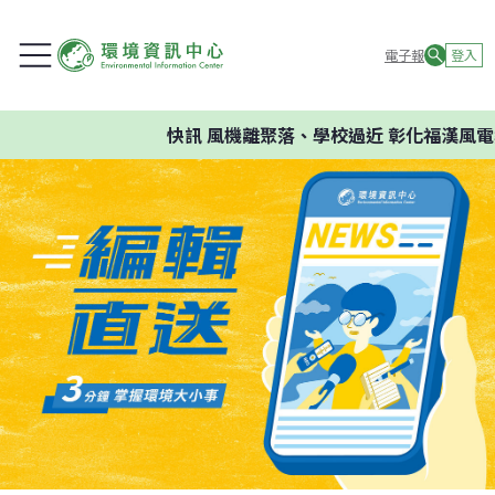
電子報
登入
快訊
風機離聚落、學校過近 彰化福漢風電