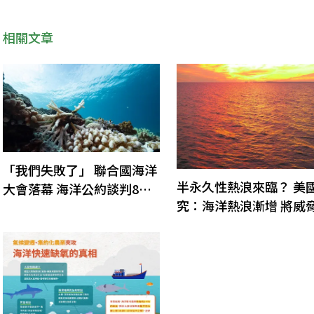
相關文章
「我們失敗了」 聯合國海洋
半永久性熱浪來臨？ 美
大會落幕 海洋公約談判8月
究：海洋熱浪漸增 將威
接棒
海生態