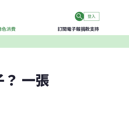
登入
綠色消費
訂閱電子報
捐款支持
？ 一張