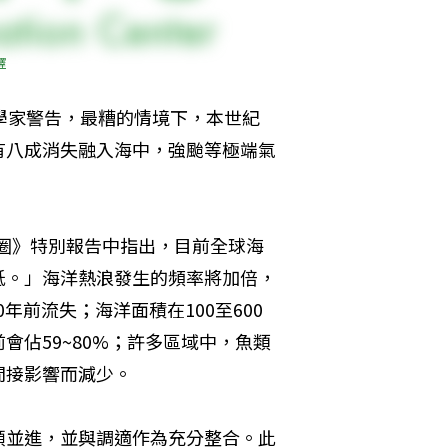
譯
科學家警告，最糟的情境下，本世紀
有八成消失融入海中，強颱等極端氣
冰凍圈》特別報告中指出，目前全球海
低。」海洋熱浪發生的頻率將加倍，
0年前流失；海洋面積在100至600
前會佔59~80%；許多區域中，魚類
間接影響而減少。
頭並進，並與調適作為充分整合。此