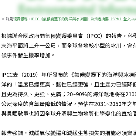
※ 詳見
環資報導
、
IPCC《氣候變遷下的海洋與冰凍圈》決策者摘要（SPM）全文中
根據聯合國政府間氣候變遷委員會（IPCC）的報告，
末海平面將上升一公尺，而全球各地較小型的冰川，會
候事件發生機率增加。
IPCC去（2019）年所發布的《氣候變遷下的海洋與
洋的「溫度已經更高、酸性已經更強，且生產力已經降
且更為持久、更強、更廣；20~90%的海洋濕地將在210
公尺深度的含氧量降低的情況，預估在2031~2050年之
與貝類數量也將因全球升溫與生物地質化學變化的直接
報告強調，減緩氣候變遷和減緩生態損失的措施必須齊