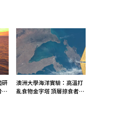
國研
澳洲大學海洋實驗：高溫打
脅沿
亂食物金字塔 頂層掠食者潰
散