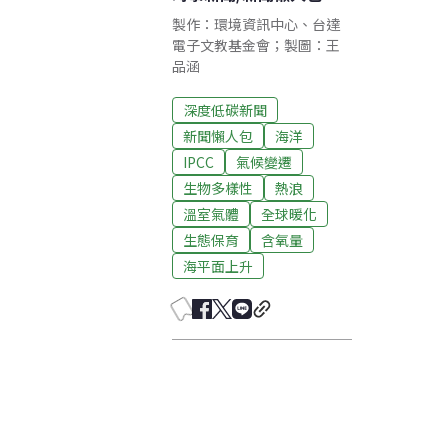
製作：環境資訊中心、台達
電子文教基金會；製圖：王
品涵
深度低碳新聞
新聞懶人包
海洋
IPCC
氣候變遷
生物多樣性
熱浪
溫室氣體
全球暖化
生態保育
含氧量
海平面上升