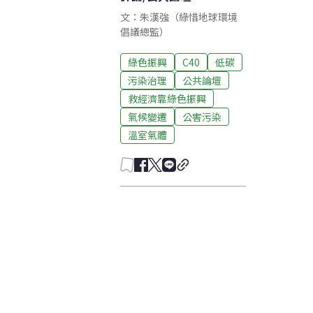
文：朱漢強（綠惜地球環境
倡議總監）
綠色振興
C40
低碳
污染治理
公共論壇
救經濟靠綠色振興
氣候變遷
公害污染
溫室氣體