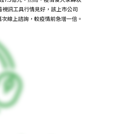
乘着視訊工具行情見好，該上市公司
萬次線上諮詢，較疫情前急增一倍。