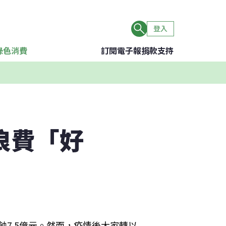
登入
綠色消費
訂閱電子報
捐款支持
浪費「好
蝕7.5億元。然而，疫情後大家轉以