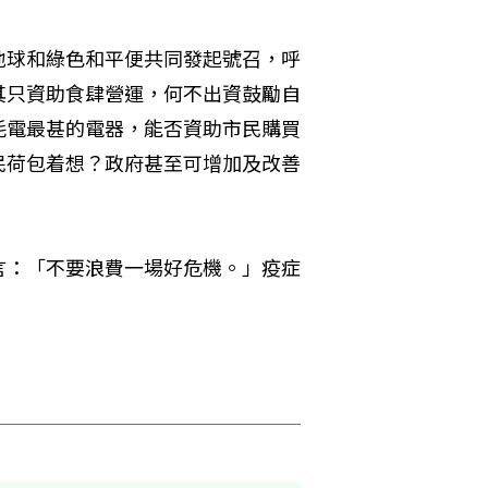
地球和綠色和平便共同發起號召，呼
其只資助食肆營運，何不出資鼓勵自
耗電最甚的電器，能否資助市民購買
民荷包着想？政府甚至可增加及改善
言：「不要浪費一場好危機。」疫症