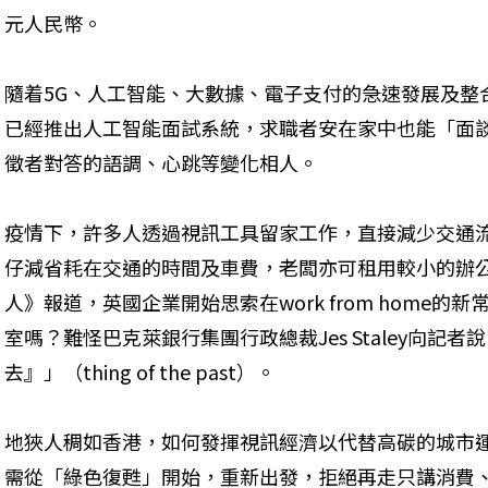
元人民幣。
隨着5G、人工智能、大數據、電子支付的急速發展及整
已經推出人工智能面試系統，求職者安在家中也能「面談
徵者對答的語調、心跳等變化相人。
疫情下，許多人透過視訊工具留家工作，直接減少交通
仔減省耗在交通的時間及車費，老闆亦可租用較小的辦
人》報道，英國企業開始思索在work from home
室嗎？難怪巴克萊銀行集團行政總裁Jes Staley向記
去』」（thing of the past）。
地狹人稠如香港，如何發揮視訊經濟以代替高碳的城市
需從「綠色復甦」開始，重新出發，拒絕再走只講消費