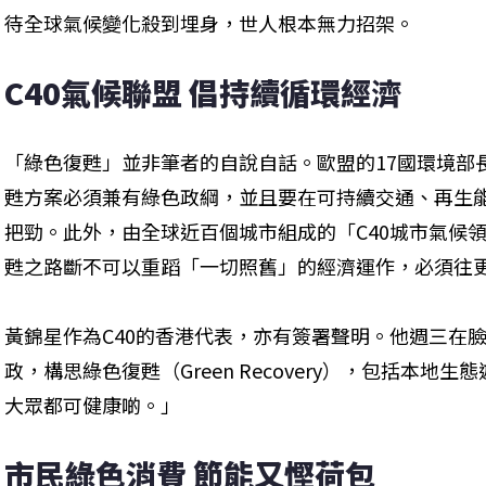
待全球氣候變化殺到埋身，世人根本無力招架。
C40氣候聯盟 倡持續循環經濟
「綠色復甦」並非筆者的自說自話。歐盟的17國環境部
甦方案必須兼有綠色政綱，並且要在可持續交通、再生
把勁。此外，由全球近百個城市組成的「C40城市氣候
甦之路斷不可以重蹈「一切照舊」的經濟運作，必須往
黃錦星作為C40的香港代表，亦有簽署聲明。他週三在
政，構思綠色復甦（Green Recovery），包括本
大眾都可健康啲。」
市民綠色消費 節能又慳荷包