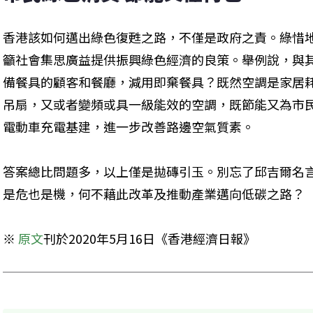
香港該如何邁出綠色復甦之路，不僅是政府之責。綠惜
籲社會集思廣益提供振興綠色經濟的良策。舉例說，與
備餐具的顧客和餐廳，減用即棄餐具？既然空調是家居
吊扇，又或者變頻或具一級能效的空調，既節能又為市
電動車充電基建，進一步改善路邊空氣質素。
答案總比問題多，以上僅是拋磚引玉。別忘了邱吉爾名
是危也是機，何不藉此改革及推動產業邁向低碳之路？
※ 
原文
刊於2020年5月16日《香港經濟日報》