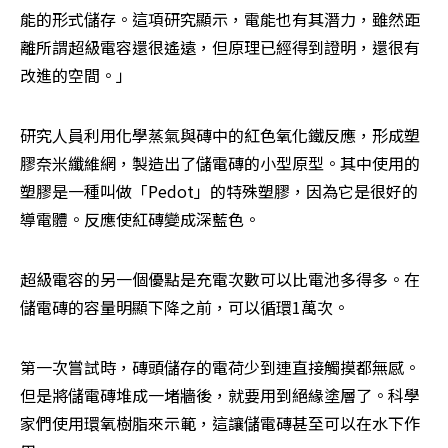
能的形式儲存。這項研究顯示，電能也有其潛力，雖然距
離所謂超級電容還很遙遠，但原理已經得到證明，還很有
改進的空間。」
研究人員利用化學蒸氣與磚中的紅色氧化鐵反應，形成塑
膠奈米纖維網，製造出了儲電磚的小型原型。其中使用的
塑膠是一種叫做「Pedot」的特殊塑膠，因為它是很好的
導電體。反應使紅磚變成深藍色。
超級電容的另一個優點是充電次數可以比電池多得多。在
儲電磚的容量明顯下降之前，可以循環1萬次。
第一次嘗試時，磚頭儲存的電荷少到連直接觸摸都無感。
但是將儲電磚堆成一堵牆後，就要用到絕緣塗層了。科學
家們使用環氧樹脂來示範，這讓儲電磚甚至可以在水下作