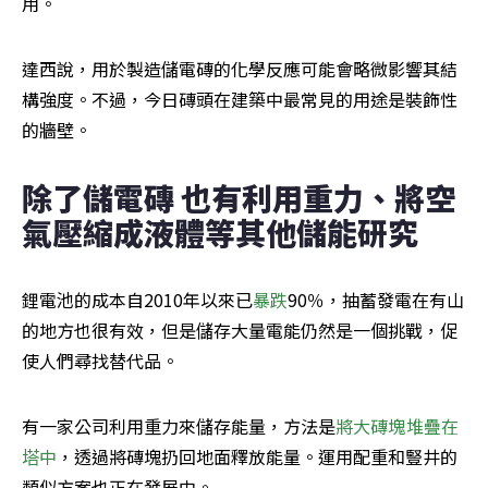
用。
達西說，用於製造儲電磚的化學反應可能會略微影響其結
構強度。不過，今日磚頭在建築中最常見的用途是裝飾性
的牆壁。
除了儲電磚 也有利用重力、將空
氣壓縮成液體等其他儲能研究
鋰電池的成本自2010年以來已
暴跌
90％，抽蓄發電在有山
的地方也很有效，但是儲存大量電能仍然是一個挑戰，促
使人們尋找替代品。
有一家公司利用重力來儲存能量，方法是
將大磚塊堆疊在
塔中
，透過將磚塊扔回地面釋放能量。運用配重和豎井的
類似方案也正在發展中。