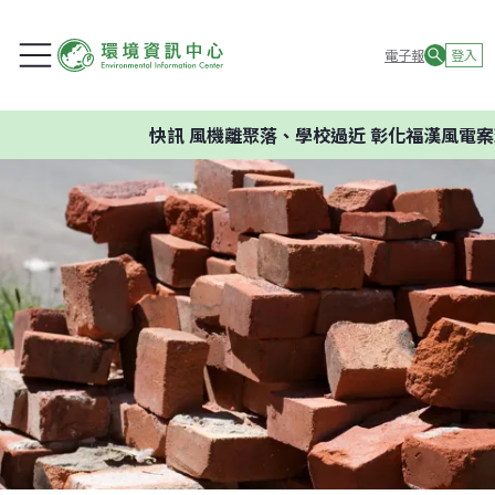
電子報
登入
快訊
風機離聚落、學校過近 彰化福漢風電案環委