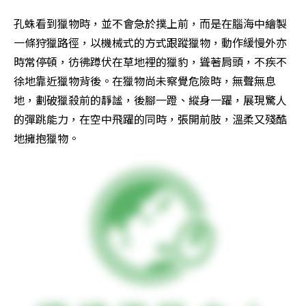
孔蛛看到獵物時，並不會急於撲上前，而是在腦海中繪製
一條狩獵路徑，以機械式的方式跟蹤獵物，動作緩慢外亦
時常停頓，彷彿蹲伏在草地裡的獵豹，聳著肩頭，不疾不
徐地靠近獵物背後。在獵物尚未察覺危險時，無聲無息
地，劃破獵殺前的靜謐，後腳一蹬、縱身一躍，展現驚人
的彈跳能力，在空中飛躍的同時，張開前肢，溫柔又殘酷
地擁抱獵物。