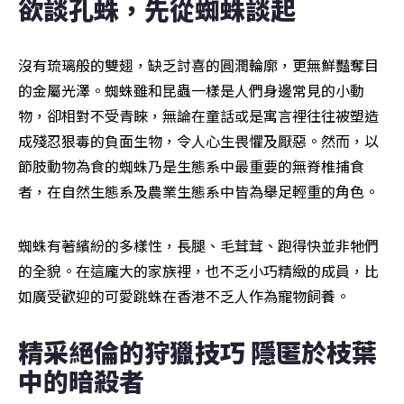
欲談孔蛛，先從蜘蛛談起
沒有琉璃般的雙翅，缺乏討喜的圓潤輪廓，更無鮮豔奪目
的金屬光澤。蜘蛛雖和昆蟲一樣是人們身邊常見的小動
物，卻相對不受青睞，無論在童話或是寓言裡往往被塑造
成殘忍狠毒的負面生物，令人心生畏懼及厭惡。然而，以
節肢動物為食的蜘蛛乃是生態系中最重要的無脊椎捕食
者，在自然生態系及農業生態系中皆為舉足輕重的角色。
蜘蛛有著繽紛的多樣性，長腿、毛茸茸、跑得快並非牠們
的全貌。在這龐大的家族裡，也不乏小巧精緻的成員，比
如廣受歡迎的可愛跳蛛在香港不乏人作為寵物飼養。
精采絕倫的狩獵技巧 隱匿於枝葉
中的暗殺者