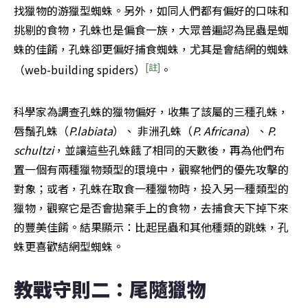
找獵物的游獵型蜘蛛。另外，如同人們都有偏好的口味和
挑剔的食物，孔蛛也是偏食一族，大眾普遍認為昆蟲是蜘
蛛的佳餚，孔蛛卻更偏好捕食蜘蛛，尤其是會結網的蜘蛛
[註]
（web-building spiders）
。
科學家為調查孔蛛的獵物偏好，收集了該屬的三種孔蛛，
唇鬚孔蛛（
P.labiata
）、 非洲孔蛛（
P. Africana
）、
P. 
schultzi
，並讓這些孔蛛餓了相同的天數後，再為他們布
置一個有兩種獵物類型的環境中，觀察牠們的優先攻擊的
對象；或者，孔蛛在取食一種獵物時，投入另一種類型的
獵物，觀察它是否會拋棄手上的食物，去捕食天下掉下來
的豐美佳餚。結果顯示：比起昆蟲和其他種類的跳蛛，孔
蛛更喜歡結網型蜘蛛。
教戰守則二：尾隨獵物