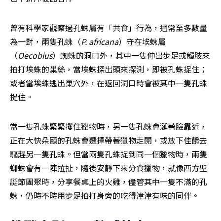
曾有科學家觀察過孔蛛屬有「共食」行為，通常至多數量
為一對，兩隻孔蛛（
P. africana
）守在埃蛛屬
（
Oecobius
）蜘蛛的洞口外，其中一隻伸出步足或觸肢來
拍打埃蛛的巢絲，當埃蛛探出頭來探測，即被孔蛛捉住；
或者當埃蛛逃出巢穴外，在返回洞口時會被其中一隻孔蛛
捉住。
當一隻孔蛛緊緊攫住獵物時，另一隻孔蛛會涎著臉靠近，
正在大快朵頤的孔蛛會選擇帶著獵物走開，或放下佳餚去
驅趕另一隻孔蛛。但當兩隻孔蛛捉到同一個獵物時，兩隻
蜘蛛會有一陣拉扯，隨後安靜下來分食獵物，就像西方聖
誕節團聚時，分享餐桌上的火雞，儘管其中一隻不滿的孔
蛛，仍時不時用步足拍打身旁的吃得津津有味的同伴。