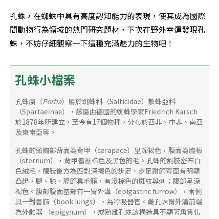
孔蛛，在蜘蛛中具有高度認知能力的表現，使其成為國際
間動物行為領域的熱門研究題材，下次在野外幸運發現孔
蛛，不妨仔細觀察一下這種充滿魅力的生物吧！
孔蛛小檔案
孔蛛屬（
Portia
）屬於跳蛛科（Salticidae）散蛛亞科
（Spartaeinae），該屬由德國的蜘蛛學家Friedrich Karsch
於1878年所建立，至今有17個物種，分布於西非、中非、南亞
及東南亞等。
孔蛛的頭胸部背面為背甲（carapace）呈深褐色，腹面為胸板
（sternum），背甲覆蓋棕色及黑色的毛。孔蛛的觸肢密布白
色絨毛，觸肢後方為四對深褐色的步足，步足跗節背面有明顯
凸起，腿、膝、脛節具毛簇，有淺棕色的斑紋與刺；腹部呈深
褐色。腹部腹面基部有一胃外溝（epigastric furrow），兩側
具一對書肺（book lungs），為呼吸器官。雌孔蛛胃外溝前端
為外雌器 （epigynum），成熟雌孔蛛該構造具不顯著角質化