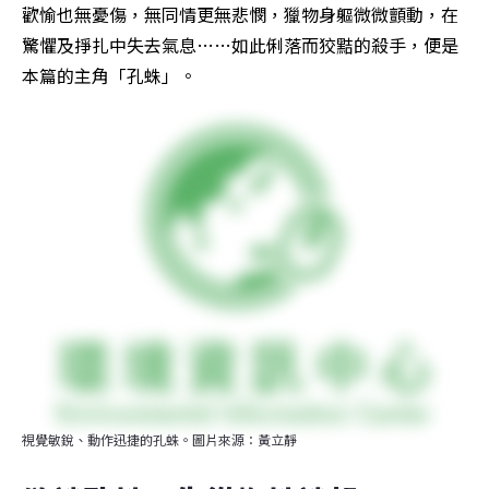
歡愉也無憂傷，無同情更無悲憫，獵物身軀微微顫動，在
驚懼及掙扎中失去氣息……如此俐落而狡黠的殺手，便是
本篇的主角「孔蛛」。
視覺敏銳、動作迅捷的孔蛛。圖片來源：黃立靜