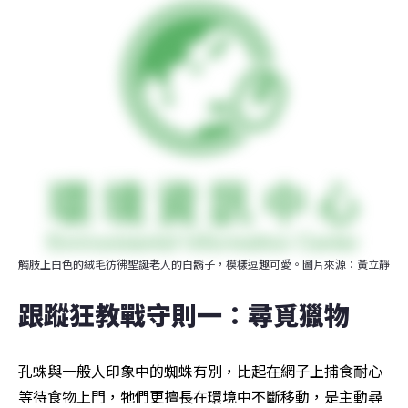
觸肢上白色的絨毛彷彿聖誕老人的白鬍子，模樣逗趣可愛。圖片來源：黃立靜
跟蹤狂教戰守則一：尋覓獵物
孔蛛與一般人印象中的蜘蛛有別，比起在網子上捕食耐心
等待食物上門，牠們更擅長在環境中不斷移動，是主動尋