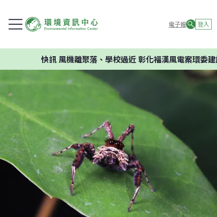
電子報
登入
快訊
風機離聚落、學校過近 彰化福漢風電案環委建議不應開