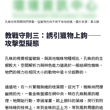
孔蛛在枝葉間悄然移動，往獵物方向不疾不徐地前進。圖片來源：黃立靜
教戰守則三：誘引獵物上鉤——
攻擊型擬態
孔蛛的視覺相當敏銳，與其他蜘蛛物種相比，孔蛛的的主
眼較大，空間解析力與辨色能力遠高於一般結網性蜘蛛，
牠們的視力在相同大小的動物中是十分超群的。
遠遠地，在一片繁雜無緒的枝葉間，逆光下，蜘蛛絲閃爍
幽微的光，一隻金蛛盤據在網中央，映在孔蛛黝黑的眼
裡。牠開始行動，穿過灌叢、跳上顫抖的葉緣、爬行到附
著絲線的枝條上，來到金蛛的正上方，等到風對周圍的造