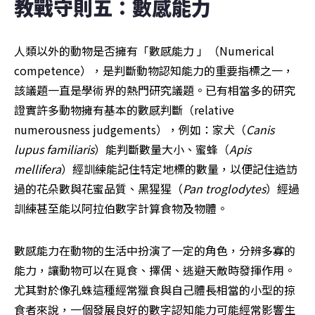
教戰守則五：數感能力
人類以外的動物是否擁有「數感能力 」（Numerical 
competence），是判斷動物認知能力的重要指標之一，
該議題一直是學術界的熱門研究議題。已有相當多的研究
證實許多動物擁有基本的數感判斷（relative 
numerousness judgements），例如：家犬（
Canis 
lupus familiaris
）能判斷數量大小、蜜蜂（
Apis 
mellifera
）經訓練能記住特定地標的數量，以便記住造訪
過的花朵數與花蜜品質、黑猩猩（
Pan troglodytes
）經過
訓練甚至能以阿拉伯數字計算食物及物體。
數感能力在動物的生活中扮演了一定的角色，分辨多寡的
能力，讓動物可以在覓食、擇偶、逃避天敵時發揮作用。
尤其對於像孔蛛這種經常獵食與自己體長相當的小型的掠
食者來說，一個發展良好的數字認知能力可能經常影響生