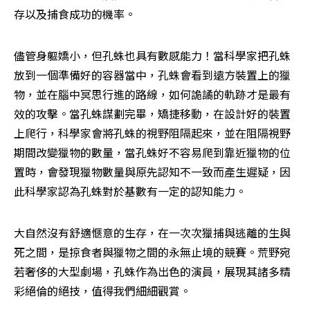
存以及捕食成功的機率。
儘管身軀嬌小，但孔蛛也具有數感能力！當科學家把孔蛛
放到一個準備好的容器當中，孔蛛會看到遠方裝置上的獵
物，並在腦中冥思行進的路線，如何詭譎的軌跡才是最有
效的攻擊。當孔蛛謀劃完畢，矯捷移動，在設計好的裝置
上爬行，科學家會將孔蛛的視野阻隔起來，並在阻隔視野
期間改變獵物的數量，當孔蛛好不容易爬到靠近獵物的位
置時，會發現獵物數量與原先認知不一致而產生遲疑，因
此科學家認為孔蛛對於基數有一定的認知能力。
大自然沒有舒適愜意的生存，在一次次獵捕與逃離的生與
死之間，是掠食者與獵物之間的永無止境的競賽。荒野宛
若奢侈的大型劇場，孔蛛作為出色的演員，展現其諸多精
彩絕倫的絕技，值得我們細細觀賞。