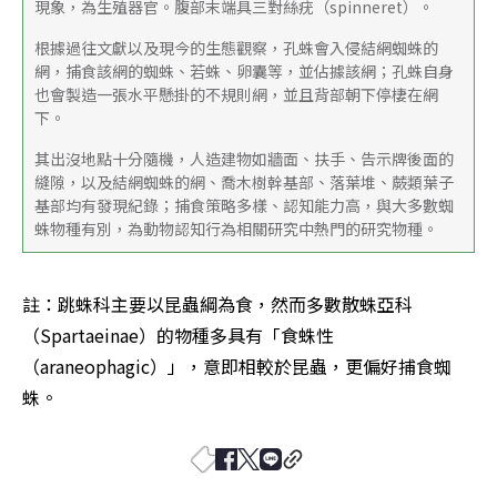
現象，為生殖器官。腹部末端具三對絲疣（spinneret）。
根據過往文獻以及現今的生態觀察，孔蛛會入侵結網蜘蛛的
網，捕食該網的蜘蛛、若蛛、卵囊等，並佔據該網；孔蛛自身
也會製造一張水平懸掛的不規則網，並且背部朝下停棲在網
下。
其出沒地點十分隨機，人造建物如牆面、扶手、告示牌後面的
縫隙，以及結網蜘蛛的網、喬木樹幹基部、落葉堆、蕨類葉子
基部均有發現紀錄；捕食策略多樣、認知能力高，與大多數蜘
蛛物種有別，為動物認知行為相關研究中熱門的研究物種。
註：跳蛛科主要以昆蟲綱為食，然而多數散蛛亞科
（Spartaeinae）的物種多具有「食蛛性
（araneophagic）」，意即相較於昆蟲，更偏好捕食蜘
蛛。