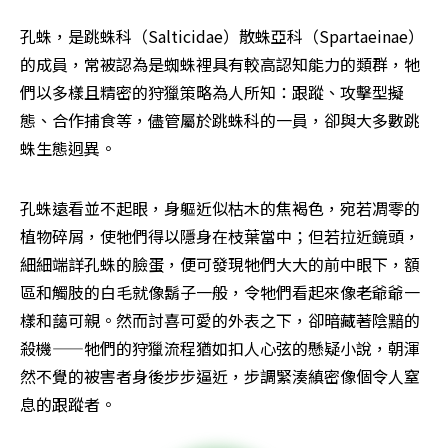
孔蛛，是跳蛛科（Salticidae）散蛛亞科（Spartaeinae）
的成員，常被認為是蜘蛛裡具有較高認知能力的類群，牠
們以多樣且精密的狩獵策略為人所知：跟蹤、攻擊型擬
態、合作捕食等，儘管屬於跳蛛科的一員，卻與大多數跳
蛛生態迥異。
孔蛛遠看並不起眼，身軀近似枯木的焦褐色，宛若凋零的
植物碎屑，使牠們得以隱身在枝葉當中；但若拉近鏡頭，
細細端詳孔蛛的臉蛋，便可發現牠們大大的前中眼下，額
區和觸肢的白毛就像鬍子一般，令牠們看起來像老爺爺一
樣和藹可親。然而討喜可愛的外表之下，卻暗藏著陰黯的
殺機——牠們的狩獵流程猶如扣人心弦的懸疑小說，朝渾
然不覺的被害者身後步步逼近，步調緊湊縝密像個令人窒
息的跟蹤者。