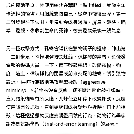
成的擾動平息，牠便用絲疣在葉脈上黏上絲線，就像童年
卡通裡的怪盜，用細線支撐自己，從空中慢慢垂降，第一
二對步足往下張開，垂降到金蛛身邊時，屏息、靜待、瞄
準、獵殺，像收割生命的死神，奪去獵物最後一縷氣息。
另一種攻擊方式，孔蛛會蹲伏在獵物網子的邊緣，伸出第
一二對步足，輕輕地彈撥蜘蛛絲，像撫琴的樂者，也像發
電報的編碼人員，一下、兩下輕敲絲線，改變震幅、強
度、速度，佯裝掙扎的昆蟲或前來交配的雄蛛，誘引獵物
靠近，這種行為被稱為攻擊型擬態（aggressive 
mimicry）。若金蛛沒有反應，便不斷地變化敲打頻率，
直到結網蜘蛛有所反應，孔蛛便立即停下改變訊號，反覆
使用該有效訊號，直到結網蜘蛛遲疑地靠近時，再上前撲
殺。這種透過獵物反應去調整訊號的行為，動物行為學家
認為是試誤學習（trial-and-error learning）的展現。