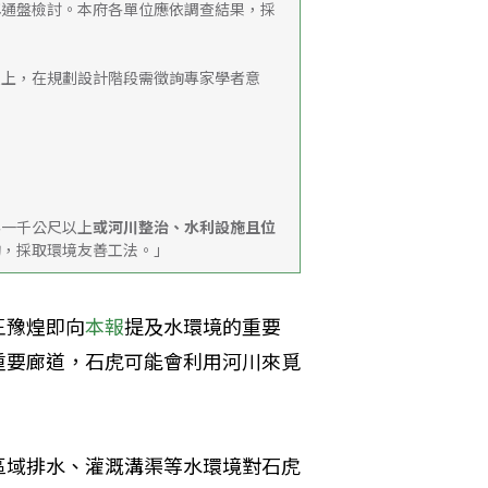
年
通盤檢討。本府各單位應依調查結果，採
以上，在規劃設計階段需徵詢專家學者意
為一千公尺以上
或河川整治、水利設施且位
詢，採取環境友善工法。」
王豫煌即向
本報
提及水環境的重要
重要廊道，石虎可能會利用河川來覓
區域排水、灌溉溝渠等水環境對石虎