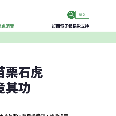
登入
綠色消費
訂閱電子報
捐款支持
苗栗石虎
竟其功
國通過石虎保育自治條例，通過還未