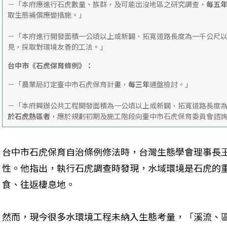
－「本府應進行石虎數量、族群，及可能出沒地區之研究調查，
每五
取生態補償應變措施。」
－「本府進行開發面積一公頃以上或新闢、拓寬道路長度為一千公尺
見，採取對環境友善的工法。」
台中市《石虎保育條例》：
－「農業局訂定臺中市石虎保育計畫，
每三年
通盤檢討。」
－「本府興辦公共工程開發面積為一公頃以上或新闢、拓寬道路長度
於石虎熱區者
，應於規劃初期及施工階段向臺中市石虎保育委員會諮
台中市石虎保育自治條例修法時，台灣生態學會理事長
性。他指出，執行石虎調查時發現，水域環境是石虎的
食、往返棲息地。
然而，現今很多水環境工程未納入生態考量，「溪流、