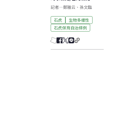
記者
—
鄭雅云
、
孫文臨
石虎
生物多樣性
石虎保育自治條例