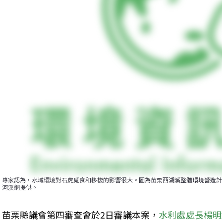
專家認為，水域環境對石虎覓食和移棲的影響很大。圖為苗栗西湖溪整體環境營造計
河溪網提供。
苗栗縣議會第四審查會於2日審議本案，
水利處處長楊明