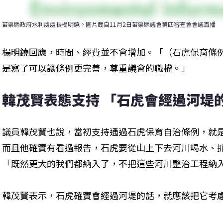
苗栗縣政府水利處處長楊明鐃。圖片截自11月2日苗栗縣議會第四審查會會議直播
楊明鐃回應，時間、經費並不會增加。「（石虎保育條
是寫了可以讓條例更完善，尊重議會的職權。」
韓茂賢表態支持 「石虎會經過河堤
議員韓茂賢也說，當初支持通過石虎保育自治條例，就
而且他確實有看過報告，石虎要從山上下去河川喝水、
「既然更大的我們都納入了，不把這些河川整治工程納
韓茂賢表示，石虎確實會經過河堤的話，就應該把它考