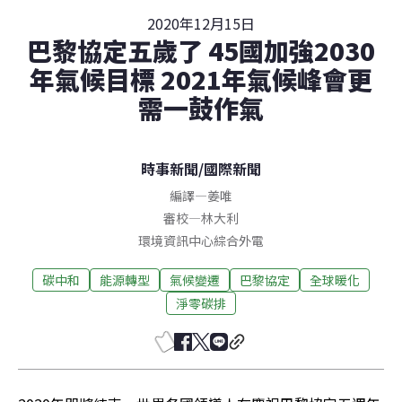
2020年12月15日
巴黎協定五歲了 45國加強2030
年氣候目標 2021年氣候峰會更
需一鼓作氣
時事新聞
/
國際新聞
編譯
—
姜唯
審校
—
林大利
環境資訊中心綜合外電
碳中和
能源轉型
氣候變遷
巴黎協定
全球暖化
淨零碳排