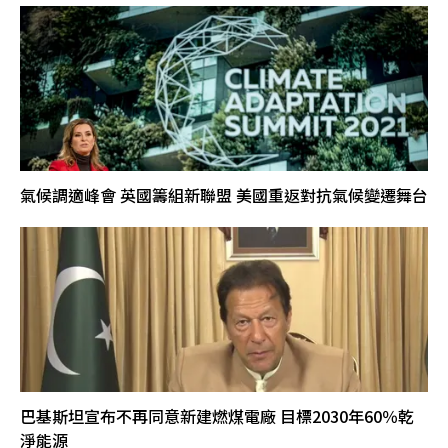
氣候調適峰會 英國籌組新聯盟 美國重返對抗氣候變遷舞台
巴基斯坦宣布不再同意新建燃煤電廠 目標2030年60％乾
淨能源