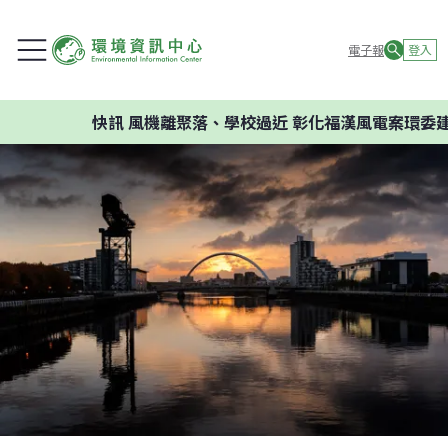
電子報
登入
快訊
風機離聚落、學校過近 彰化福漢風電案環委建議不