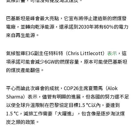
氣候計畫，可惜沒有提及淘汰煤炭。
巴基斯坦是峰會最大亮點，它宣布將停止建造新的燃煤發
電廠，並轉向乾淨能源，還承諾到2030年將有60％的電力
來自再生能源。
氣候智庫E3G副主任特科特（Chris Littlecott）
表示
，這
項承諾可能會減少6GW的燃煤容量，原本可能使巴基斯坦
的煤炭產能翻倍。
平心而論此次峰會的成就，COP26主席夏爾馬（Alok 
Sharma）表示，儘管有明顯的進展，但各國的努力還不足
以使全球升溫限制在巴黎協定目標1.5 °C以內，要達到
1.5 °C，減排工作需要「大躍進」，包含像是逐步淘汰煤
炭之類的政策。