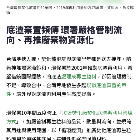
台灣每年焚化底渣約90萬噸，2019年再利用量約為75萬噸。資料照，孫文臨
攝
底渣棄置頻傳 環署嚴格管制流
向、再推廢棄物資源化
台灣地狹人稠，焚化爐飛灰與底渣早年都是送去掩埋，隨
著掩埋場逐漸飽和，環保署於2002年推動底渣再利用，希
望借鏡國際經驗，將底渣
處理成再生粒料
，卻因管理機制
不足，導致台中、台南等地發生多起
疑似底渣棄置的案
件
，讓外界對底渣再利用產生高度疑慮。
環保署10年間五度修正「
垃圾焚化廠焚化底渣再利用管理
方式
」，加嚴管制再生粒料的品質、數量與流向，並規範
其用途與使用範圍，以「循環經濟」推廣焚化底渣再生粒
料應用於道路基底層、控制性低強度回填材料