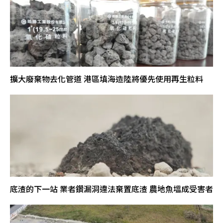
擴大廢棄物去化管道 港區填海造陸將優先使用再生粒料
底渣的下一站 業者鑽漏洞違法棄置底渣 農地魚塭成受害者