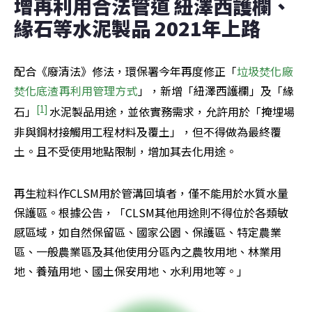
增再利用合法管道 紐澤西護欄、
緣石等水泥製品 2021年上路
配合《廢清法》修法，環保署今年再度修正「
垃圾焚化廠
焚化底渣再利用管理方式
」，新增「紐澤西護欄」及「緣
[1]
石」
水泥製品用途，並依實務需求，允許用於「掩埋場
非與鋼材接觸用工程材料及覆土」，但不得做為最終覆
土。且不受使用地點限制，增加其去化用途。
再生粒料作CLSM用於管溝回填者，僅不能用於水質水量
保護區。根據公告，「CLSM其他用途則不得位於各類敏
感區域，如自然保留區、國家公園、保護區、特定農業
區、一般農業區及其他使用分區內之農牧用地、林業用
地、養殖用地、國土保安用地、水利用地等。」