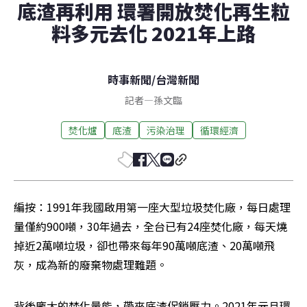
底渣再利用 環署開放焚化再生粒
料多元去化 2021年上路
時事新聞
/
台灣新聞
記者
—
孫文臨
焚化爐
底渣
污染治理
循環經濟
編按：1991年我國啟用第一座大型垃圾焚化廠，每日處理
量僅約900噸，30年過去，全台已有24座焚化廠，每天燒
掉近2萬噸垃圾，卻也帶來每年90萬噸底渣、20萬噸飛
灰，成為新的廢棄物處理難題。
背後龐大的焚化量能，帶來底渣促銷壓力。2021年元旦環