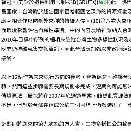
福祉。(7)對於遺傳利用限制技術(GRUTs)(
編註
)此一熱
島國家，台灣對於超出國家管轄範圍之深海的資源探勘及
應互相合作以防制外來種的持續入侵。(10)第八次大會
面環境影響評估自願性準則」中的內容及精神應納入台灣的
2010年目標中所列的細項來追蹤台灣生物多樣性狀況及趨
國間仍持續蒐集交換資訊，因此台灣應加強以非政府組
接觸。
以上12點作為未來執行方向的參考，皆為保育、維護台
驟，然而這些步驟需要長期規劃來完成，短期內可能無
傳資源法」最快將在2007年底通過草案，雖然此資源
不足，但對於台灣在達成公約三個目標上仍然跨出了一
針對即將到來的第九次締約方大會，生物多樣性公約秘