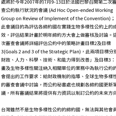
處將於今年2007年的7月9-13日於法國巴黎召開第二次
查公約執行狀況的會議 (Ad Hoc Open-ended Working 
Group on Review of Implement of the Convention)；
此會議目的為評估各締約國在實踐生物多樣性公約上的
效，評估結果計畫於明年締約方大會上做審核及討論。
次審查會議將詳細評估公約中的策略計畫目標2及目標
3(Goals 2 and 3 of the Strategic Plan
財政、人力、科學、技術、和能力得到改善」及目標3
畫及生物多樣性關注納入相關單位的業務中為執行公約
會提出的工作要求：給財政機制的指導、全球生物多樣
的審查會議中討論，而公約秘書處也規劃各締約國更新
議，所有審議結果將提供有力資訊以制訂公約的未來方
台灣雖然不是生物多樣性公約的締約國，無法與其他會