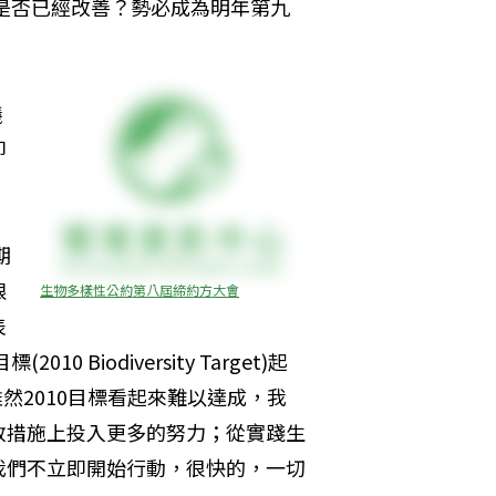
脅是否已經改善？勢必成為明年第九
議
即
：
，
期
限
生物多樣性公約第八屆締約方大會
表
Biodiversity Target)起
雖然2010目標看起來難以達成，我
政措施上投入更多的努力；從實踐生
我們不立即開始行動，很快的，一切