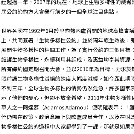
經超過一年，2007年的現在，地球上生物多樣性的威
屆公約締約方大會舉行前夕的一個全球注目焦點。
世界各國在1992年6月於里約熱內盧召開的地球高峰會
上，共同簽署「生物多樣性公約」並於隔年底生效後，
展開生物多樣性的相關工作，為了實行公約的三個目標
維護生物多樣性、永續利用其組成，及惠益均享其資源
所有締約國定期召開大會，並以2010年為目標，力求於
限前讓生物多樣性滅絕的速度大幅度減緩。如今距此期
不到三年，全球生物多樣性的情勢仍然危急，許多國家
示了他們的憂心，但卻不放棄希望，2010年生物多樣性目標(2010 
草人之一阿達慕（Adamos Adamou）便明確表示：「
們仍需在政策、政治意願上與歐盟成員合作，以及在財
物多樣性公約的過程中大家都學到了一課，那就是如果