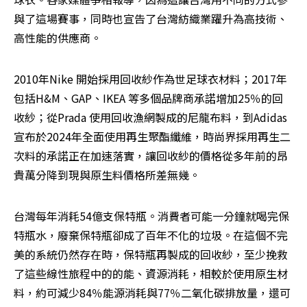
與了這場賽事，同時也宣告了台灣紡織業躍升為高技術、
高性能的供應商。
2010年Nike 開始採用回收紗作為世足球衣材料；2017年
包括H&M、GAP、IKEA 等多個品牌商承諾增加25％的回
收紗；從Prada 使用回收漁網製成的尼龍布料，到Adidas 
宣布於2024年全面使用再生聚酯纖維，時尚界採用再生二
次料的承諾正在加速落實，讓回收紗的價格從多年前的昂
貴萬分降到現與原生料價格所差無幾。
台灣每年消耗54億支保特瓶。消費者可能一分鐘就喝完保
特瓶水，廢棄保特瓶卻成了百年不化的垃圾。在這個不完
美的系統仍然存在時，保特瓶再製成的回收紗，至少挽救
了這些線性旅程中的的能、資源消耗，相較於使用原生材
料，約可減少84％能源消耗與77％二氧化碳排放量，還可