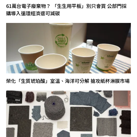
61萬台電子廢棄物？ 「生生用平板」別只會買 公部門採
購導入循環經濟還可減碳
榮化「生質琥珀酸」室溫、海洋可分解 搶攻紙杯淋膜市場