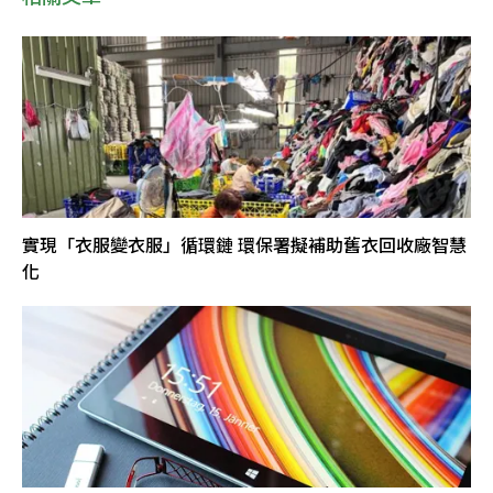
實現「衣服變衣服」循環鏈 環保署擬補助舊衣回收廠智慧
化