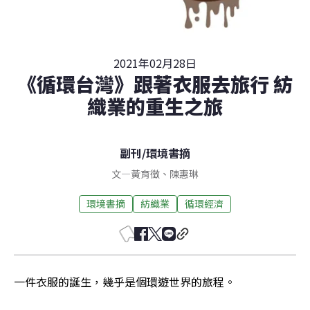
2021年02月28日
《循環台灣》跟著衣服去旅行 紡
織業的重生之旅
副刊
/
環境書摘
文
—
黃育徵
、
陳惠琳
環境書摘
紡織業
循環經濟
一件衣服的誕生，幾乎是個環遊世界的旅程。