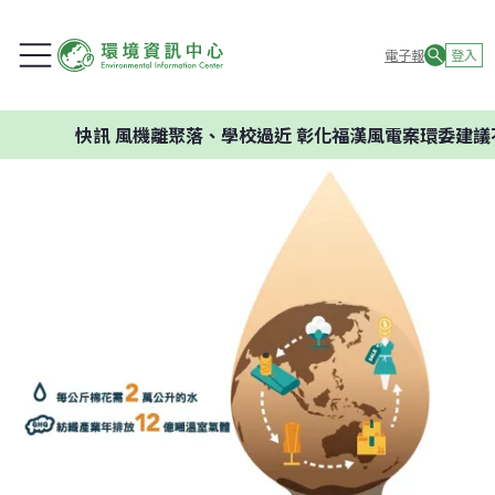
電子報
登入
快訊
風機離聚落、學校過近 彰化福漢風電案環委建議不應