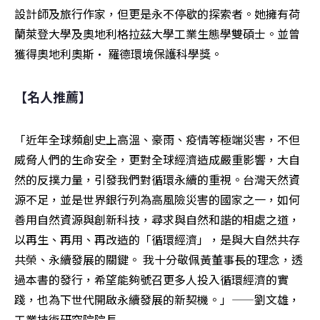
設計師及旅行作家，但更是永不停歇的探索者。她擁有荷
蘭萊登大學及奧地利格拉茲大學工業生態學雙碩士。並曾
獲得奧地利奧斯· 羅德環境保護科學獎。
【名人推薦】
「近年全球頻創史上高溫、豪雨、疫情等極端災害，不但
威脅人們的生命安全，更對全球經濟造成嚴重影響，大自
然的反撲力量，引發我們對循環永續的重視。台灣天然資
源不足，並是世界銀行列為高風險災害的國家之一，如何
善用自然資源與創新科技，尋求與自然和諧的相處之道，
以再生、再用、再改造的「循環經濟」，是與大自然共存
共榮、永續發展的關鍵。 我十分敬佩黃董事長的理念，透
過本書的發行，希望能夠號召更多人投入循環經濟的實
踐，也為下世代開啟永續發展的新契機。」——劉文雄，
工業技術研究院院長