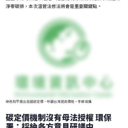
淨零碳排，本次溫管法修法將會是重要關鍵點。
綠色和平擺出各國碳定價，呼籲台灣提高價格。李蘇竣攝
碳定價機制沒有母法授權 環保
署：採納各方意見研議中