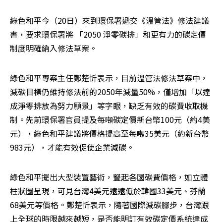
綠色和平今（20日）來到環保署遞交《溫管法》修法建議
書，要求環保署將 「2050 淨零碳排」和更有力的碳定價
制度明確納入修法草案。
綠色和平專案主任鄭楚忻表示，目前溫管法修法草案中，
減碳目標仍維持修法前的2050年減量50%，僅增加「以達
成淨零排放為努力願景」等字眼，缺乏有效的碳費收取機
制。先前環保署官員提及每噸碳定價新台幣100元（約4美
元），綠色和平建議將價格提高至每噸35美元（約新台幣
983元），才能有效促使企業減碳。
綠色和平擺出大型裝置藝術，豎起各國碳費價格，如立體
柱狀圖呈現，可見台灣4美元遠遠低於韓國33美元、芬蘭
68美元等價格。鄭楚忻表示，隨著國際減碳腳步，台灣跟
上全球的時限越來越短，是否能明訂有效碳定價系統達成