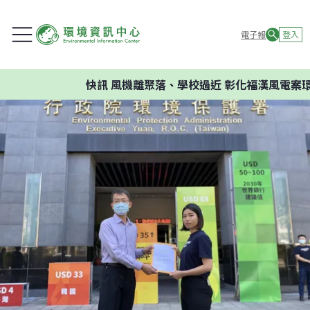
電子報
登入
快訊
風機離聚落、學校過近 彰化福漢風電案環委建議