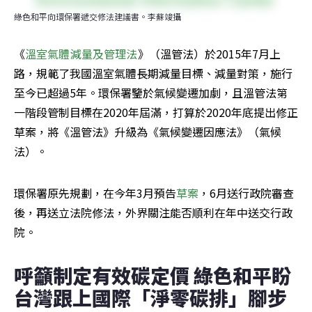
綠色和平向環保署遞交修法建議書。李蘇竣攝
《
溫室氣體減量及管理法
》（溫管法）於2015年7月上
路，規範了我國溫室氣體長期減量目標、減量對策，施行
至今已超過5年。環保署鑒於氣候變遷加劇，且溫管法第
一階段管制目標在2020年屆滿，打算於2020年底提出修正
草案，將《溫管法》升級為《氣候變遷因應法》（氣候
法）。
環保署原先規劃，在今年3月預告
草案
，6月送行政院審查
後，再送立法院修法，外界關注能否順利在年中送交行政
院。
呼籲制定有效碳定價 綠色和平盼
台灣跟上國際「淨零碳排」腳步