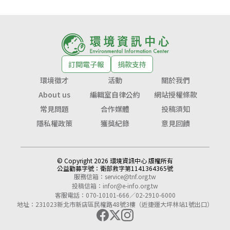
訂閱電子報
捐款支持
環境徵才
活動
關於我們
About us
編輯室自律公約
網站授權條款
常見問題
合作媒體
投稿須知
隱私權政策
獲獎紀錄
意見回饋
© Copyright 2026 環境資訊中心 版權所有
公益勸募字號：
衛部救字第1141364365號
服務信箱：
service@tnf.org.tw
投稿信箱：
infor@e-info.org.tw
客服電話：070-10101-666／02-2910-6000
地址：231023新北市新店區民權路48號3樓（近捷運大坪林站1號出口）