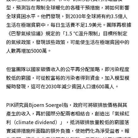
型，預測旨在限制全球暖化的各種干預措施，將如何影響
全球貧困水平。他們發現，到2030年全球將有約3.5億人
生活在極端貧窮中，每日生活費不足1.9美元。團隊再根據
《巴黎氣候協議》規定的「1.5 ℃溫升限制」目標所制定
的氣候政策，發現該些政策，可能使生活在極端貧困中的
人數再增加5000萬。
但當團隊以國家碳價收入的公平再分配策略，即污染程度
較低的窮國，可從較富裕的污染者得到資金，加入模型模
擬時發現，這可在2030年減少貧困人口達600萬人。
PIK研究員Bjoern Soergel指，政府可將碳排放價格與其
產生的收入，再於國際分配兩者相結合，創造出「氣候紅
利（climate dividend）」，抵消碳排放量較低的窮國落
實減排措施所面臨的額外負擔，使她們化為淨受益者。報