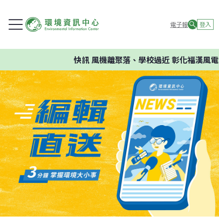
電子報
登入
快訊
風機離聚落、學校過近 彰化福漢風電