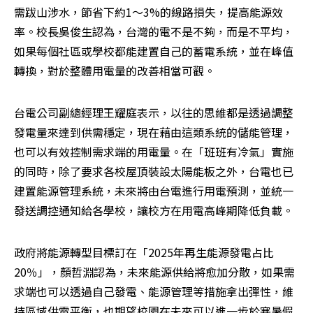
需跋山涉水，節省下約1～3%的線路損失，提高能源效
率。校長吳俊生認為，台灣的電不是不夠，而是不平均，
如果每個社區或學校都能建置自己的蓄電系統，並在峰值
轉換，對於整體用電量的改善相當可觀。
台電公司副總經理王耀庭表示，以往的思維都是透過調整
發電量來達到供需穩定，現在藉由這類系統的儲能管理，
也可以有效控制需求端的用電量。在「班班有冷氣」實施
的同時，除了要求各校屋頂裝設太陽能板之外，台電也已
建置能源管理系統，未來將由台電進行用電預測，並統一
發送調控通知給各學校，讓校方在用電高峰期降低負載。
政府將能源轉型目標訂在「2025年再生能源發電占比
20％」，顏哲淵認為，未來能源供給將愈加分散，如果需
求端也可以透過自己發電、能源管理等措施拿出彈性，維
持區域供電平衡，也期望校園在未來可以進一步於寒暑假