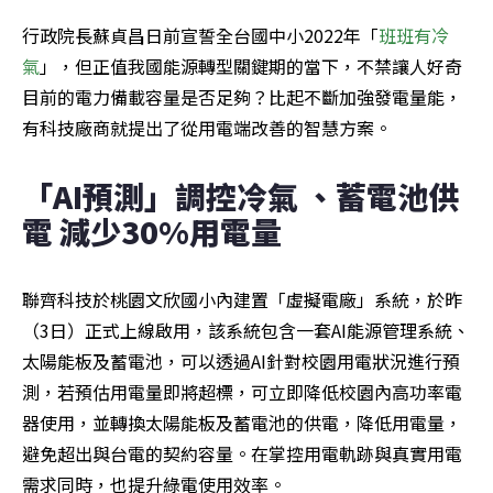
行政院長蘇貞昌日前宣誓全台國中小2022年「
班班有冷
氣
」，但正值我國能源轉型關鍵期的當下，不禁讓人好奇
目前的電力備載容量是否足夠？比起不斷加強發電量能，
有科技廠商就提出了從用電端改善的智慧方案。
「AI預測」調控冷氣 、蓄電池供
電 減少30%用電量
聯齊科技於桃園文欣國小內建置「虛擬電廠」系統，於昨
（3日）正式上線啟用，該系統包含一套AI能源管理系統、
太陽能板及蓄電池，可以透過AI針對校園用電狀況進行預
測，若預估用電量即將超標，可立即降低校園內高功率電
器使用，並轉換太陽能板及蓄電池的供電，降低用電量，
避免超出與台電的契約容量。在掌控用電軌跡與真實用電
需求同時，也提升綠電使用效率。