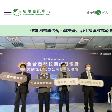
電子報
登入
快訊
風機離聚落、學校過近 彰化福漢風電案環委建