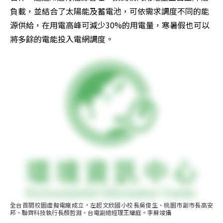
負載，並結合了太陽能及蓄電池，可依需求調度不同的能
源供給，在用電高峰可減少30%的用電量，寒暑假也可以
將多餘的電能投入電網調度。
全台首間校園虛擬電廠成立，左起文欣國小校長吳俊生、桃園市副市長高安
邦、聯齊科技執行長顏哲淵、台電副總經理王耀庭。李蘇竣攝