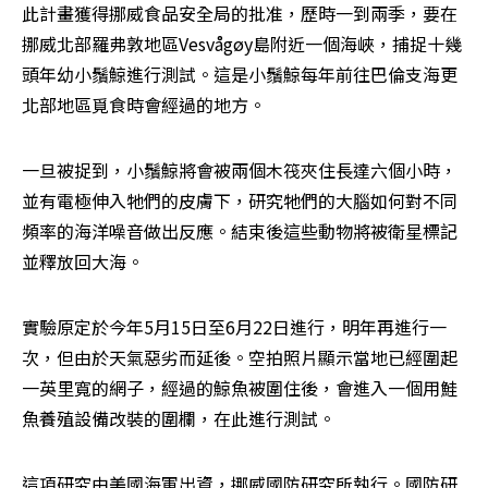
此計畫獲得挪威食品安全局的批准，歷時一到兩季，要在
挪威北部羅弗敦地區Vesvågøy島附近一個海峽，捕捉十幾
頭年幼小鬚鯨進行測試。這是小鬚鯨每年前往巴倫支海更
北部地區覓食時會經過的地方。
一旦被捉到，小鬚鯨將會被兩個木筏夾住長達六個小時，
並有電極伸入牠們的皮膚下，研究牠們的大腦如何對不同
頻率的海洋噪音做出反應。結束後這些動物將被衛星標記
並釋放回大海。
實驗原定於今年5月15日至6月22日進行，明年再進行一
次，但由於天氣惡劣而延後。空拍照片顯示當地已經圍起
一英里寬的網子，經過的鯨魚被圍住後，會進入一個用鮭
魚養殖設備改裝的圍欄，在此進行測試。
這項研究由美國海軍出資，挪威國防研究所執行。國防研