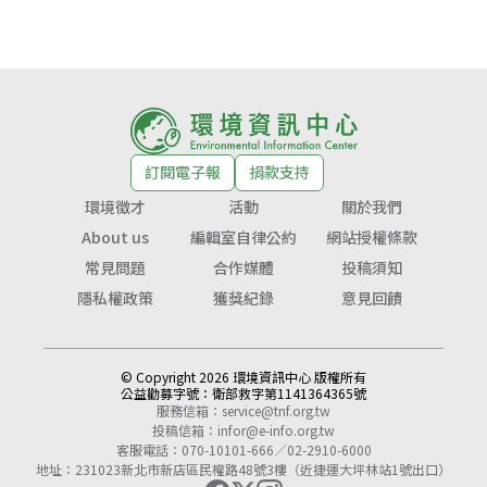
訂閱電子報
捐款支持
環境徵才
活動
關於我們
About us
編輯室自律公約
網站授權條款
常見問題
合作媒體
投稿須知
隱私權政策
獲獎紀錄
意見回饋
© Copyright 2026 環境資訊中心 版權所有
公益勸募字號：
衛部救字第1141364365號
服務信箱：
service@tnf.org.tw
投稿信箱：
infor@e-info.org.tw
客服電話：070-10101-666／02-2910-6000
地址：231023新北市新店區民權路48號3樓（近捷運大坪林站1號出口）