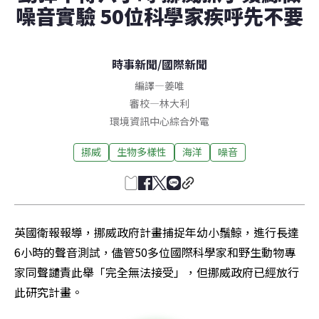
噪音實驗 50位科學家疾呼先不要
時事新聞
/
國際新聞
編譯
—
姜唯
審校
—
林大利
環境資訊中心綜合外電
挪威
生物多樣性
海洋
噪音
英國衛報報導，挪威政府計畫捕捉年幼小鬚鯨，進行長達
6小時的聲音測試，儘管50多位國際科學家和野生動物專
家同聲譴責此舉「完全無法接受」，但挪威政府已經放行
此研究計畫。