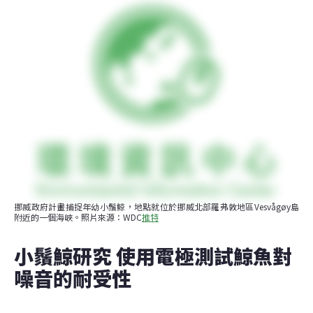
挪威政府計畫捕捉年幼小鬚鯨，地點就位於挪威北部羅弗敦地區Vesvågøy島
附近的一個海峽。照片來源：WDC
推特
小鬚鯨研究 使用電極測試鯨魚對
噪音的耐受性