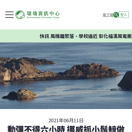
電子報
登入
快訊
風機離聚落、學校過近 彰化福漢風電案環
2021年06月11日
動彈不得六小時 挪威抓小鬚鯨做