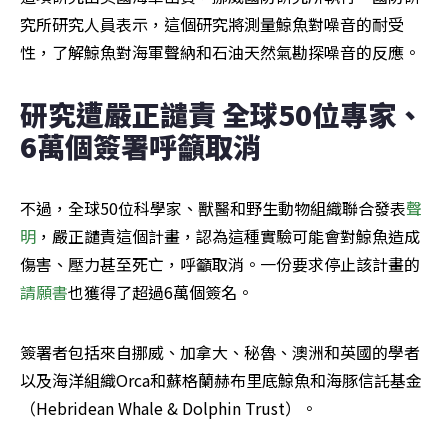
究所研究人員表示，這個研究將測量鯨魚對噪音的耐受
性，了解鯨魚對海軍聲納和石油天然氣勘探噪音的反應。
研究遭嚴正譴責 全球50位專家、
6萬個簽署呼籲取消
不過，全球50位科學家、獸醫和野生動物組織聯合發表
聲
明
，嚴正譴責這個計畫，認為這種實驗可能會對鯨魚造成
傷害、壓力甚至死亡，呼籲取消。一份要求停止該計畫的
請願書
也獲得了超過6萬個簽名。
簽署者包括來自挪威、加拿大、秘魯、澳洲和英國的學者
以及海洋組織Orca和蘇格蘭赫布里底鯨魚和海豚信託基金
（Hebridean Whale & Dolphin Trust）。