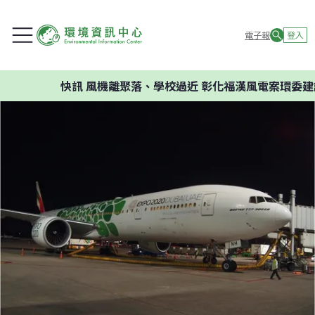
電子報
登入
快訊
風機離聚落、學校過近 彰化福漢風電案環委建議不應