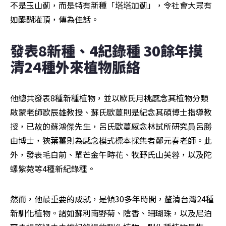
不是玉山薊，而是特有新種「塔塔加薊」，令社會大眾有
如醍醐灌頂，傳為佳話。
發表8新種、4紀錄種 30餘年摸
清24種外來植物脈絡
他總共發表8種新種植物，並以歐氏月桃感念其植物分類
啟蒙老師歐辰雄教授、蘇氏歐蔓則是紀念其碩博士指導教
授，已故的蘇鴻傑先生，呂氏歐蔓感念林試所研究員呂勝
由博士，狹葉薑則為感念模式標本採集者鄭元春老師。此
外，發表毛白前、單芒金午時花、牧野氏山芙蓉，以及陀
螺紫菀等4種新紀錄種。
然而，他最重要的成就，是傾30多年時間，釐清台灣24種
新馴化植物。諸如蘇利南野菊、陰香、珊瑚珠，以及尼泊