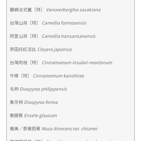
蘭嶼法式薑［特］
 Vanoverberghia sasakiana
台灣山茶［特］ 
Camellia formosensis
阿里山茶［特］ 
Camellia transarisanensis
早田氏紅淡比
 Cleyera japonica
台灣肉桂［特］ 
Cinnamomum insulari-montanum
牛樟［特］
 Cinnamomum kanehirae
毛柿
 Diospyros philippensis
象牙柿
 Diospyros ferrea
象腿蕉
 Ensete glaucum
雅美／泰雅芭蕉
 Musa itinerans 
var. 
chiumei