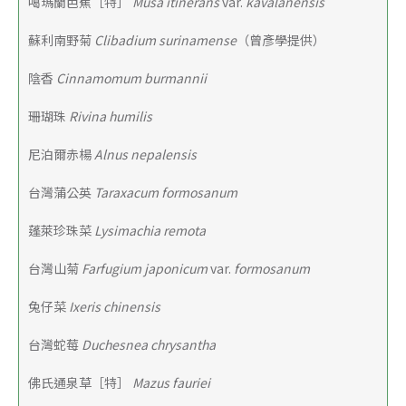
噶瑪蘭芭蕉［特］
 Musa itinerans 
var.
 kavalanensis
蘇利南野菊
 Clibadium surinamense
（曾彥學提供）
陰香 
Cinnamomum burmannii
珊瑚珠
 Rivina humilis
尼泊爾赤楊 
Alnus nepalensis
台灣蒲公英
 Taraxacum formosanum
蓬萊珍珠菜 
Lysimachia remota
台灣山菊
 Farfugium japonicum 
var.
 formosanum
兔仔菜 
Ixeris chinensis
台灣蛇莓 
Duchesnea chrysantha
佛氏通泉草［特］
 Mazus fauriei