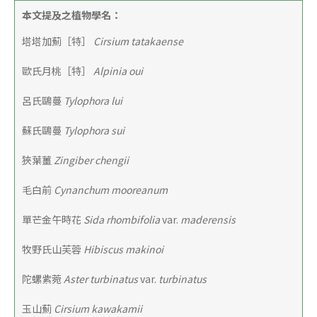
本文提及之植物學名：
塔塔加薊［特］ 
Cirsium tatakaense
歐氏月桃［特］ 
Alpinia oui
呂氏鷗蔓 
Tylophora lui
蘇氏鷗蔓
 Tylophora sui
狹葉薑
 Zingiber chengii
毛白前 
Cynanchum mooreanum
單芒金午時花 
Sida rhombifolia 
var. 
maderensis
牧野氏山芙蓉
 Hibiscus makinoi
陀螺紫菀
 Aster turbinatus 
var.
 turbinatus
玉山薊 
Cirsium kawakamii