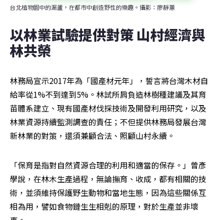
台北植物園中的漏蘆，在都市中創造野性的樂趣。攝影：廖靜蕙
以林業試驗提供對策 山村經濟與
林共榮
林務局宣示2017年為「國產材元年」，誓言將台灣木材自
給率從1%不到達到5%。林試所肩負造林樹種建議及其育
苗體系建立、現有國產材伐採技術及開發利用研究，以及
林業資源持續監測調查的責任；不但提供林務局發展台灣
新林業的對策，還須兼顧合法、照顧山村永續。
「保育是指對自然資源合理的利用和適當的保存。」曾彥
學說，在林木生產過程，無論撫育、收成，都有相關的技
術，並須維持保護野生動物和當地生態，因為這些關係互
相為用，譬如食物鏈生生相剋的原理，對於生產並非壞
事。