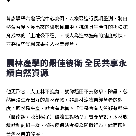
曾彥學舉六龜研究中心為例，以樣區進行長期監測，將自
然演替後、長出來的優勢樹種中，挑選具生產性的樹種撫
育成林的「土地公下種」，或人為造林撫育的速度較快，
並將這些試驗成果引入林業經營。
農林產學的最佳後衛 全民共享永
續自然資源
他更形容，人工林不撫育，就像稻田不去挱草、除蟲，必
然無法生產出好的農林產物，非農林漁牧業經營者的態
度。既然是生產，就會有收穫。「但是會有人質疑割稻仔
（閩南語，收割稻子）破壞生態嗎？」曾彥學說，木材收
穫就和割稻一樣，卻被環保法令視為開發行為，繼而限制
台灣林業的發展。