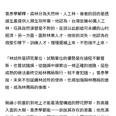
曾彥學解釋，森林分為天然林、人工林，後者的目的是透
過生產提供人類生存所需。他認為，台灣坐擁40萬人工
林，任其自然演替是不對的，反該以此創造可永續的山村
經濟。另一方面，面對林業人才、技術的流失，他認為在
政策引導下，訓練人才，慢慢遞補上來，不愁接不上來。
「林試所是研究單位，試驗單位的優勢是在過程不斷嘗
新，也嘗試錯誤，從錯誤中摸索出一條正確的道路，這些
成熟的做法最終交給林務局執行，就不會犯錯。」曾彥學
說，未來不但延續林試所的使命，也將加強與林務局的連
結，成為林務局的後衛。
無論小到要趴到地上才能看清楚構造的野花野草，到高聳
入雲的大樹，曾彥學都能一一訴說其存在的意義；他充滿