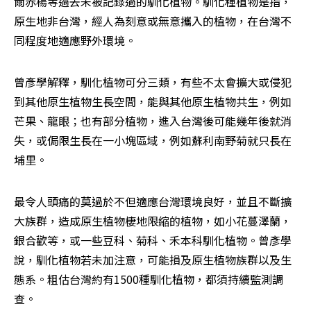
爾赤楊等過去未被記錄過的馴化植物。馴化種植物是指，
原生地非台灣，經人為刻意或無意攜入的植物，在台灣不
同程度地適應野外環境。
曾彥學解釋，馴化植物可分三類，有些不太會擴大或侵犯
到其他原生植物生長空間，能與其他原生植物共生，例如
芒果、龍眼；也有部分植物，進入台灣後可能幾年後就消
失，或侷限生長在一小塊區域，例如蘇利南野菊就只長在
埔里。
最令人頭痛的莫過於不但適應台灣環境良好，並且不斷擴
大族群，造成原生植物棲地限縮的植物，如小花蔓澤蘭，
銀合歡等，或一些豆科、菊科、禾本科馴化植物。曾彥學
說，馴化植物若未加注意，可能損及原生植物族群以及生
態系。粗估台灣約有1500種馴化植物，都須持續監測調
查。