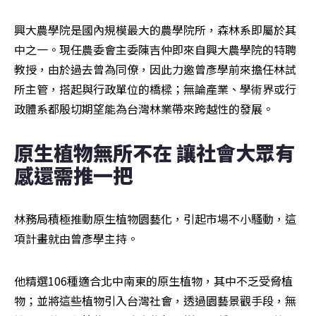
興大農學院是國內規模最大的農學院所，森林系即屬於其
中之一。現任農委會主委陳吉仲即來自興大農學院的特聘
教授，由於過去曾為同僚，因此力邀曾彥學前來擔任林試
所主管，搭起與行政單位的橋樑；無論產業、學術界或行
政體系都殷切期望能為台灣林業帶來跨越性的發展。
原生植物無所不在 讓社會大眾有
感還需推一把
林務局積極推動原生植物園藝化，引起市場不小騷動，這
項計畫就由曾彥學主持。
他精選106種適合北中南東的原生植物，其中不乏受脅植
物；並將這些植物引入台灣社會，透過園藝景觀手段，無