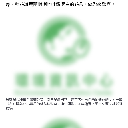
芹、穗花斑葉蘭悄悄地吐露潔白的花朵，總帶來驚喜。
居家陽台種植台灣蒲公英，春日早晨開花，連帶吸引白色的蝴蝶來訪；另一邊
（左）開著小小黃花的蓬萊珍珠菜，過午即謝，不容錯過。圖片來源：林試所
提供