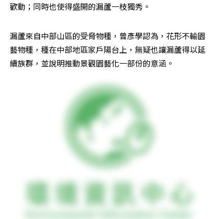
歡動；同時也使得盛開的漏蘆一枝獨秀。
漏蘆來自中部山區的受脅物種，曾彥學認為，花形不輸園
藝物種，種在中部地區家戶陽台上，無疑也讓漏蘆得以延
續族群，並說明推動景觀園藝化一部份的意涵。