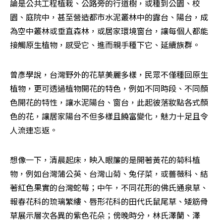
論是公共工程植栽、公路旁的行道樹，或種到公園、校
園、庭院中，甚至營造都市水泥叢林中的露台、陽台，成
為空中叢林或垂直森林，或居家環境窗台，讓每個人都能
接觸原生植物，感受它、進而親手種下它、延續族群。
曾彥學說，台灣野外的花草美麗多樣，民眾不僅種回原生
植物，更可透過植物開花的特色，例如不同時段、不同顏
色開花的特性，讓水泥陽台、窗台，此起彼落妝點各式顏
色的花，讓居家陽台不但多樣且饒富變化，魅力十足且令
人流連忘返。
想像一下，清晨起床，映入眼簾的是開著黃花的菊科植
物，例如台灣蒲公英、台灣山菊、兔仔菜，或薔薇科、結
著紅色果實的台灣蛇莓；中午，不同花形的佛氏通泉草、
報春花科的琉璃繁縷、唇形花科的田代氏鼠尾草、矮筋骨
草展示層次各異的紫色花朵；傍晚時分，林氏澤蘭、澤