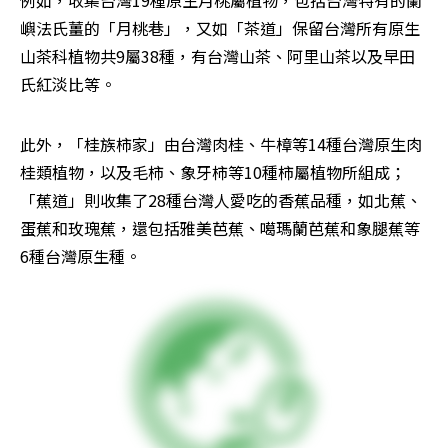
例如，收集台灣19種原生月桃屬植物，包括台灣特有的蘭
嶼法氏薑的「月桃巷」，又如「茶道」保留台灣所有原生
山茶科植物共9屬38種，有台灣山茶、阿里山茶以及早田
氏紅淡比等。
此外，「桂族柿家」由台灣肉桂、牛樟等14種台灣原生肉
桂類植物，以及毛柿、象牙柿等10種柿屬植物所組成；
「蕉道」則收集了28種台灣人愛吃的香蕉品種，如北蕉、
蛋蕉和玫瑰蕉，還包括雅美芭蕉、噶瑪蘭芭蕉和象腿蕉等
6種台灣原生種。