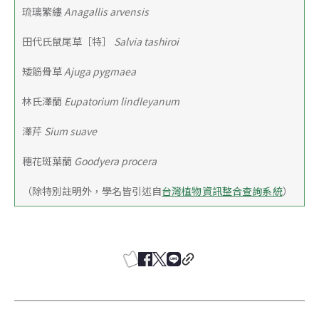
琉璃繁縷
 Anagallis arvensis
田代氏鼠尾草［特］
 Salvia tashiroi
矮筋骨草
 Ajuga pygmaea
林氏澤蘭
 Eupatorium lindleyanum
澤芹
 Sium suave
穗花斑葉蘭 
Goodyera procera
（除特別註明外，學名皆引述自
台灣植物資訊整合查詢系統
）