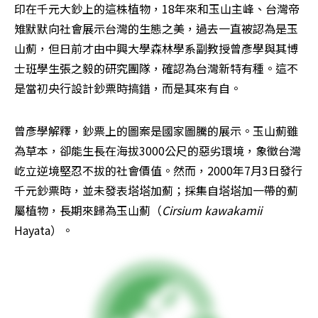
印在千元大鈔上的這株植物，18年來和玉山主峰、台灣帝
雉默默向社會展示台灣的生態之美，過去一直被認為是玉
山薊，但日前才由中興大學森林學系副教授曾彥學與其博
士班學生張之毅的研究團隊，確認為台灣新特有種。這不
是當初央行設計鈔票時搞錯，而是其來有自。
曾彥學解釋，鈔票上的圖案是國家圖騰的展示。玉山薊雖
為草本，卻能生長在海拔3000公尺的惡劣環境，象徵台灣
屹立逆境堅忍不拔的社會價值。然而，2000年7月3日發行
千元鈔票時，並未發表塔塔加薊；採集自塔塔加一帶的薊
屬植物，長期來歸為玉山薊（
Cirsium kawakamii
Hayata）。