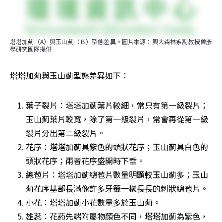
塔塔加薊（A）與玉山薊（Ｂ）型態差異。圖片來源：興大森林系副教授曾彥
學研究團隊提供
塔塔加薊與玉山薊型態差異如下：
葉子裂片：塔塔加薊葉片較細，常只有第一級裂片；
玉山薊葉片較寬，除了第一級裂片，常會再從第一級
裂片分出第二級裂片。
花序：塔塔加薊具紫色的頭狀花序；玉山薊具白色的
頭狀花序；兩者花序盛開時下垂。
總苞片：塔塔加薊總苞片數量明顯較玉山薊多；玉山
薊花序基部長滿像許多牙籤一樣長長的刺狀總苞片。
小花：塔塔加薊小花數量多於玉山薊。
雄蕊：花葯先端附屬物顏色不同，塔塔加薊為紫色，