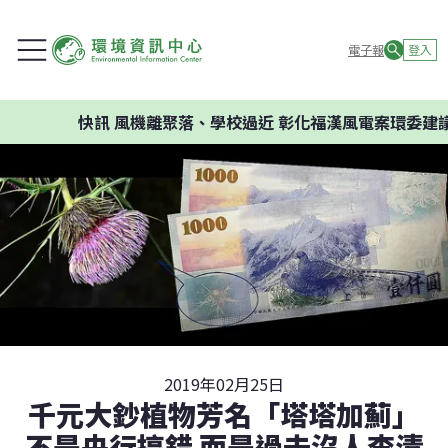
電子報
登入
快訊
風機離聚落、學校過近 彰化福漢風電案環委建議不應開發
2019年02月25日
千元大鈔植物芳名「塔塔加薊」
不是央行搞錯 而是過去沒人查清