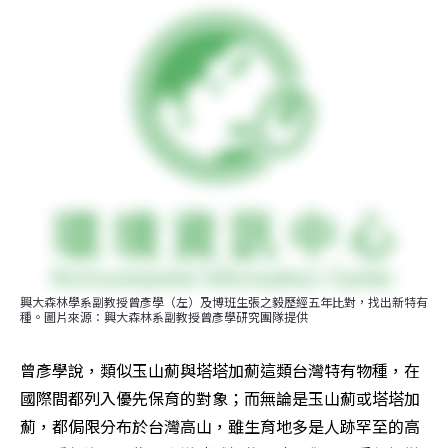
興大森林學系副教授曾彥學（左）及博班生張之毅歷經五年比對，找出新特有
種。圖片來源：興大森林系副教授曾彥學研究團隊提供
曾彥學說，類似玉山薊與塔塔加薊這類台灣特有物種，在
國際間都列入優先保育的對象；而無論是玉山薊或塔塔加
薊，都侷限分布於台灣高山，雖生育地多是人跡罕至的高