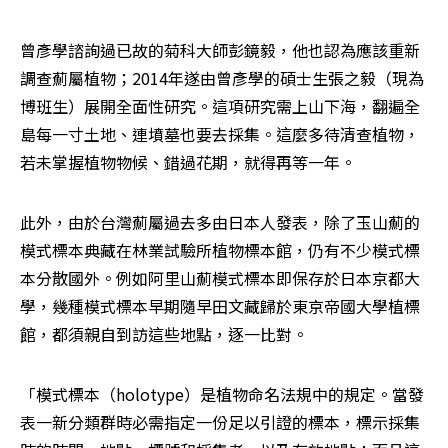
曾彥學諮詢過已故的菊科大師彭鏡毅，他也認為應該重新
調查薊屬植物；2014年遂由曾彥學的碩士生張之毅（現為
博班生）展開全面性研究。這項研究需上山下海，翻遍全
島每一寸土地、連墳墓也要去採集。這麼多待清查植物，
若未掌握植物物候、錯過花期，就得再等一年。
此外，由於台灣薊屬過去多由日本人發表，除了玉山薊的
模式標本典藏在林業試驗所植物標本館，仍有不少模式標
本分散國外。例如阿里山薊模式標本即保存於日本京都大
學，幾種模式標本早期隨早田文藏歸於東京帝國大學植標
館，都須親自到訪這些地點，逐一比對。
「模式標本（holotype）是植物命名法規中的規定。當發
表一新分類群時必需指定一份足以引證的標本，標示採集