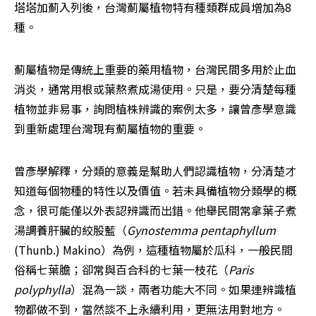
塔塔加薊入列後，台灣薊屬植物特有種類群成員增加為8
種。
薊屬植物是傳統上重要的藥用植物，台灣民間多用於止血
消炎，通常用根或葉熬煮成湯使用。只是，要分清楚每種
植物並非易事，詢問植株辨識的案例太多，讓曾彥學意識
到重新處理台灣現有薊屬植物的重要。
曾彥學解釋，分類的意義是幫助人們認識植物，分清楚才
知道每個物種的特性以及價值。若未具備植物分類學的概
念，很可能僅以外表認辨識而出錯。他舉民間常拿葉子煮
湯調養肝臟的絞股藍（
Gynostemma pentaphyllum
(Thunb.) Makino）為例，這種植物屬於瓜科，一般民間
俗稱七葉膽；卻常與百合科的七葉一枝花（
Paris 
polyphylla
）混為一談，兩者功能大不同。如果連辨識植
物都做不到，當然談不上永續利用，更無法用對地方。