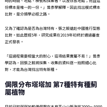
時的時間、地點、標號和採集者，以及存放地點；而且這
份標本是唯一的一份。」曾彥學解釋。因此找出模式標本
比對，是分類學必經之路。
又為了確認為是否為台灣特有，張之毅遠赴中國進行型態
比對。如此歷經5年，研究成果在2019年初終於通過審查
正式發表。
「這過程需要相當大的耐心，這項結果實屬不易！」曾彥
學認為，因張之毅將採集、收集的資料逐一拍照細心比
對，才能為台灣找出特有新種。
侷限分布塔塔加 第7種特有種薊
屬植物
目前已知塔塔加薊僅侷限在本島玉山山脈海拔2000～3000