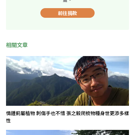
前往捐款
相關文章
情鍾薊屬植物 刺傷手也不惜 張之毅爬梳物種身世更添多樣
性