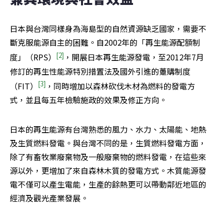
日本與台灣同樣身為海島型的自然資源缺乏國家，需要不
斷克服能源自主的困難。自2002年的「再生能源配額制
[2]
度」（RPS）
，開展日本再生能源發電，至2012年7月
修訂的再生性能源特別措置法及國外引進的躉購制度
[3]
（FIT）
，同時增加以森林砍伐木材為燃料的發電方
式，並且每五年檢驗施政的效果及修正方向。
日本的再生能源有台灣熟悉的風力、水力、太陽能、地熱
及生質燃料發電。與台灣不同的是，生質燃料發電方面，
除了有畜牧業廢棄物及一般廢棄物的燃料發電，在這些來
源以外，更增加了來自森林木質的發電方式。木質能源發
電不僅可以產生電能，生產的餘熱更可以帶動鄰近地區的
經濟及觀光產業發展。