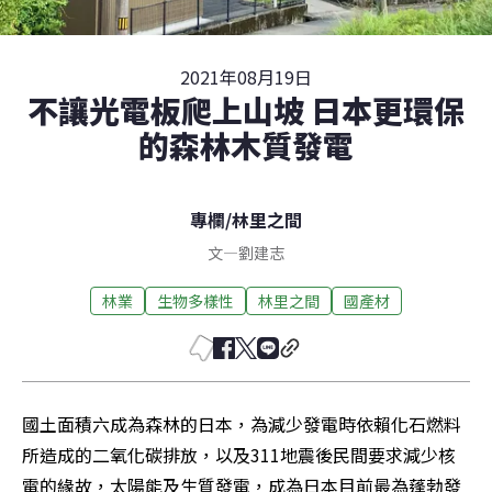
2021年08月19日
不讓光電板爬上山坡 日本更環保
的森林木質發電
專欄
/
林里之間
文
—
劉建志
林業
生物多樣性
林里之間
國產材
國土面積六成為森林的日本，為減少發電時依賴化石燃料
所造成的二氧化碳排放，以及311地震後民間要求減少核
電的緣故，太陽能及生質發電，成為日本目前最為蓬勃發