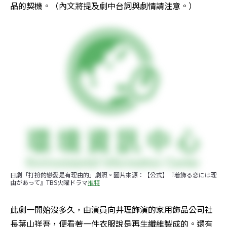
品的契機。（內文將提及劇中台詞與劇情請注意。）
日劇「打扮的戀愛是有理由的」劇照。圖片來源：【公式】『着飾る恋には理
由があって』TBS火曜ドラマ
推特
此劇一開始沒多久，由演員向井理飾演的家用飾品公司社
長葉山祥吾，便看著一件衣服說是再生纖維製成的。還有