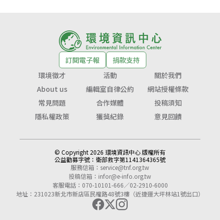
訂閱電子報
捐款支持
環境徵才
活動
關於我們
About us
編輯室自律公約
網站授權條款
常見問題
合作媒體
投稿須知
隱私權政策
獲獎紀錄
意見回饋
© Copyright 2026 環境資訊中心 版權所有
公益勸募字號：
衛部救字第1141364365號
服務信箱：
service@tnf.org.tw
投稿信箱：
infor@e-info.org.tw
客服電話：070-10101-666／02-2910-6000
地址：231023新北市新店區民權路48號3樓（近捷運大坪林站1號出口）