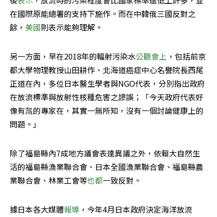
後
表示
，放流時的污染程度會比國家標準還低上許多，並
在國際原能總署的支持下施作。而在中韓俄三國反對之
餘，
美國
則表示能夠理解。
另一方面，早在2018年的輻射污染水
公聽會上
，包括前京
都大學物理教授山田耕作、北海道癌症中心名譽院長西尾
正道在內，多位日本醫生學者與NGO代表，分別指出政府
在放流標準與放射性核種危害之謬誤；「今天政府代表好
像有氚的專家在，其實一無所知，沒有一個討論健康上的
問題。」
除了福島縣內7成地方議會表達異議之外，依賴大自然生
活的福島縣漁業聯合會、日本全國漁業聯合會、福島縣農
業聯合會、林業工會等
也都
一致反對。
據日本各大媒體
報導
，今年4月日本政府決定海洋放流