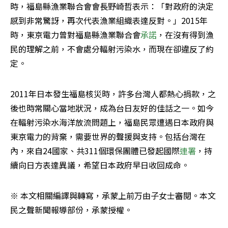
時，福島縣漁業聯合會會長野崎哲表示：「對政府的決定
感到非常驚訝，再次代表漁業組織表達反對。」2015年
時，東京電力曾對福島縣漁業聯合會
承諾
，在沒有得到漁
民的理解之前，不會處分輻射污染水，而現在卻違反了約
定。
2011年日本發生福島核災時，許多台灣人都熱心捐款，之
後也時常關心當地狀況，成為台日友好的佳話之一。如今
在輻射污染水海洋放流問題上，福島民眾遭遇日本政府與
東京電力的背棄，需要世界的聲援與支持。包括台灣在
內，來自24國家、共311個環保團體已發起國際
連署
，持
續向日方表達異議，希望日本政府早日收回成命。
※ 本文相關編譯與轉寫，承蒙上前万由子女士審閱。本文
民之聲新聞報導部份，承蒙授權。