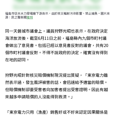
福島市信夫水力發電廠下游告示，由於核災輻射污染影響，禁止捕魚。圖片來
源：民之聲新聞
推特
同一天磐城市議會上，議員狩野光昭也表示，在政府決定
海洋放流後，截至6月11日之前，福島縣內九個市町村議
會做出了意見書。包括已經以意見書反對的議會，共有20
個市町村議會反對。不得不說政府的決定，確實沒有得到
在地的認同。
狩野光昭針對核災賠償機制現況提出質疑，「東京電力雖
然表示過，發生風評被害的話，會迅速給予適當的賠償。
但賠償機制卻要受害者向加害者提出受害證明。因此有越
來越多申請賠償的人沒能得到救濟。」
「東京電力只用（漁產）銷售好或不好來認定因果關係是