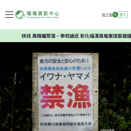
電子報
登入
快訊
風機離聚落、學校過近 彰化福漢風電案環委建議不應