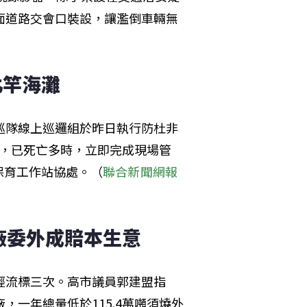
面道路交會口裝設，讓濫倒車輛無
北竿海灘
巡隊線上巡邏組於昨日執行防杜非
豚，已死亡多時，立即完成現場管
保育工作站協處。（
聯合新聞網報
廠委外成賠本生意
已經流標三次。高市議員郭建盟指
，一年總量低於115.4萬噸須燒外