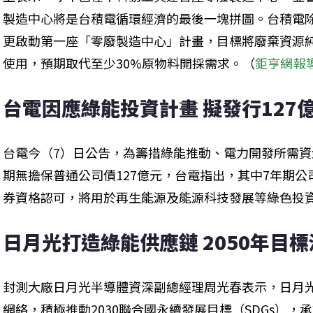
製造中心將是台積電循環經濟的最後一塊拼圖。台積電
更啟動第一座「零廢製造中心」計畫，目標將廢棄資源
使用，預期取代至少30%原物料開採需求。（
鉅亨網報
台電因應綠能投資計畫 擬發行127
台電今（7）日公告，為籌措綠能推動、電力開發所需資
期無擔保普通公司債127億元，台電指出，其中7年期公
券資格認可，將用於再生能源及能源科技發展等綠色投
日月光打造綠能供應鏈 2050年目
封測大廠日月光半導體資深副總經理周光春表示，日月
網絡，積極推動2030聯合國永續發展目標（SDGs），