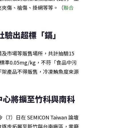
夾夾傷、槍傷、掛網等等。（
聯合
魚肚驗出超標「鎘」
及市場等販售場所，共計抽驗15
0.05mg/kg，不符「食品中污
下架產品不得販售，冷凍鮪魚度來源
）
中心將擴至竹科與南科
日在 SEMICON Taiwan 論壇
會逐步拓展至新竹與台南廠區，零廢