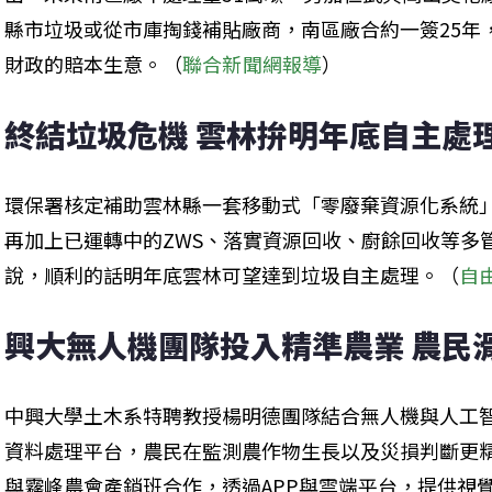
縣市垃圾或從市庫掏錢補貼廠商，南區廠合約一簽25年
財政的賠本生意。（
聯合新聞網報導
）
終結垃圾危機 雲林拚明年底自主處
環保署核定補助雲林縣一套移動式「零廢棄資源化系統」
再加上已運轉中的ZWS、落實資源回收、廚餘回收等多
說，順利的話明年底雲林可望達到垃圾自主處理。（
自
興大無人機團隊投入精準農業 農民
中興大學土木系特聘教授楊明德團隊結合無人機與人工
資料處理平台，農民在監測農作物生長以及災損判斷更
與霧峰農會產銷班合作，透過APP與雲端平台，提供視