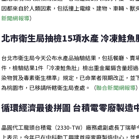
因都來自於人類因素，包括撞上電線、建物、車輛、獸
新聞網報導
）
北市衛生局抽檢15項水產 冷凍鮭
台北市衛生局今天公布水產品抽驗結果，包括餐廳、賣場
件，檢驗結果1件「冷凍鮭魚肚」檢出重金屬鎘含量超過標準
染物質及毒素衛生標準」規定，已命業者限期改正，並
為桃園市，已移請所轄衛生局查處。（
聯合新聞網報導
循環經濟最後拼圖 台積電零廢製造
晶圓代工龍頭台積電（2330-TW）廠務處副處長丁瑞華今（7）
上表示，今年已在中科動工興建首座零廢製造中心，並