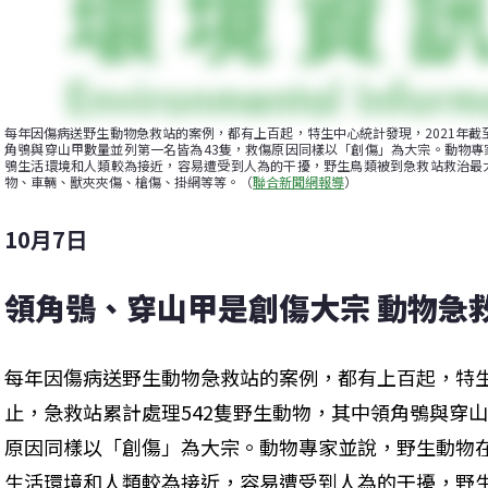
每年因傷病送野生動物急救站的案例，都有上百起，特生中心統計發現，2021年截
角鴞與穿山甲數量並列第一名皆為43隻，救傷原因同樣以「創傷」為大宗。動物專
鴞生活環境和人類較為接近，容易遭受到人為的干擾，野生鳥類被到急救站救治最
物、車輛、獸夾夾傷、槍傷、掛網等等。（
聯合新聞網報導
）
10月7日
領角鴞、穿山甲是創傷大宗 動物急救
每年因傷病送野生動物急救站的案例，都有上百起，特生中
止，急救站累計處理542隻野生動物，其中領角鴞與穿山
原因同樣以「創傷」為大宗。動物專家並說，野生動物
生活環境和人類較為接近，容易遭受到人為的干擾，野