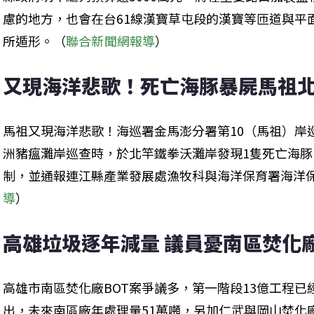
慮的地方，也會在台61線漢寶草屯段的漢寶等匝道與平
所遁形。（
聯合新聞網報導
）
又現海洋悲歌！死亡海豚暴屍馬祖
馬祖又現海洋悲歌！海巡署金馬澎分署第10（馬祖）岸
洲豬瘟灘岸巡查時，於北竿鐵拳沃灘岸發現1隻死亡海
制，並通報連江縣產業發展處漁牧科與海洋保育署海洋
導
）
高雄垃圾逐年減量 議員憂南區焚化
高雄市南區焚化廠BOT案爭議多，第一階段13億工程
出，未來南區廠年處理量51萬噸，另加仁武與岡山焚化廠