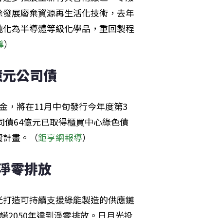
除發展廢棄資源再生活化技術，去年
純化為半導體等級化學品，重回製程
導
）
億元公司債
金，將在11月中旬發行今年度第3
司債64億元已取得櫃買中心綠色債
資計畫。（
鉅亨網報導
）
標淨零排放
光打造可持續支援綠能製造的供應鏈
承諾2050年達到淨零排放。日月光投