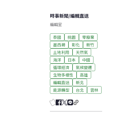
時事新聞
/
編輯直送
編輯室
泰國
桃園
零廢棄
墨西哥
彰化
新竹
土地利用
天然氣
海洋
日本
中國
循環經濟
氣候變遷
生物多樣性
高雄
編輯直送
新北
能源轉型
台北
雲林