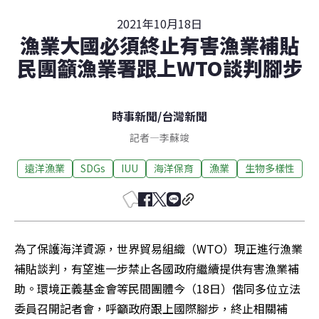
2021年10月18日
漁業大國必須終止有害漁業補貼
民團籲漁業署跟上WTO談判腳步
時事新聞
/
台灣新聞
記者
—
李蘇竣
遠洋漁業
SDGs
IUU
海洋保育
漁業
生物多樣性
為了保護海洋資源，世界貿易組織（WTO）現正進行漁業
補貼談判，有望進一步禁止各國政府繼續提供有害漁業補
助。環境正義基金會等民間團體今（18日）偕同多位立法
委員召開記者會，呼籲政府跟上國際腳步，終止相關補