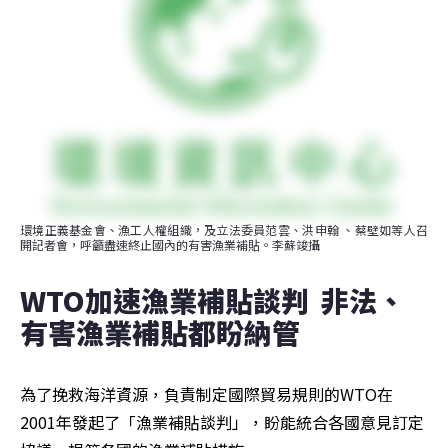
環境正義基金會、漁工人權組織，及立法委員范雲、洪申翰 、蔡壁如等人召
開記者會，呼籲盡速終止國內的有害漁業補貼。李蘇竣攝
WTO加速漁業補貼談判  非法、
有害漁業補貼都盼納管
為了挽救海洋資源，負責制定國際貿易規則的WTO在
2001年發起了「漁業補貼談判」，盼能統合各國意見訂定