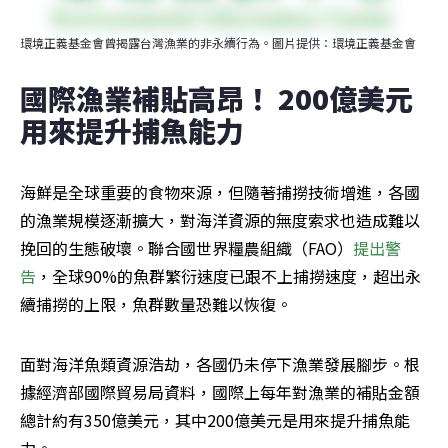
環境正義基金會曾揭露台灣漁業的非永續行為。圖片提供：環境正義基金會
國際漁業補貼高昂！ 200億美元
用來提升捕魚能力
海鮮是全球重要的食物來源，但隨著捕撈技術增進，各國
的漁業規模逐漸擴大，對海洋資源的無度索求也造成難以
挽回的生態破壞。聯合國世界糧農組織（FAO）
提出警
告
，全球90%的魚群繁衍速度已跟不上捕撈速度，超出永
續捕撈的上限，魚群數量恐難以恢復。
面對海洋魚類資源浩劫，各國仍未停下漁業發展腳步。根
據經濟部國際貿易局資料，國際上每年對漁業的補貼金額
總計約有350億美元，其中200億美元是用來提升捕魚能
力。