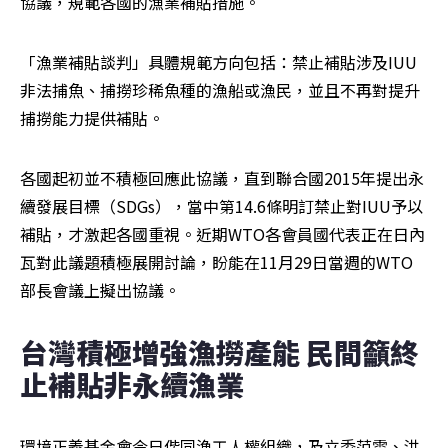
協議，規範各國的漁業補貼措施。
「漁業補貼談判」具體規範方向包括：禁止補貼涉及IUU
非法捕魚、捕撈珍稀魚種的漁船或漁民，並且不再對提升
捕撈能力提供補貼。
各國起初並不積極回應此協議，直到聯合國2015年提出永
續發展目標（SDGs），當中第14.6條明訂禁止對IUU予以
補貼，才激起各國重視。近期WTO各會員國代表正在日內
瓦對此議題積極展開討論，盼能在11月29日當週的WTO
部長會議上擬出協議。
台灣積極增強漁撈產能 民間籲終
止補貼非永續漁業 
環境正義基金會今日偕同漁工人權組織，及立委范雲、洪