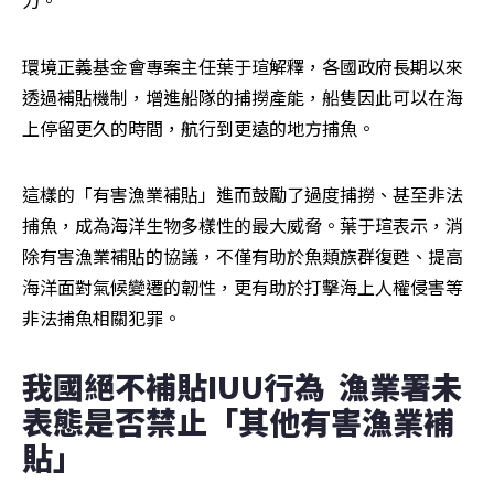
環境正義基金會專案主任葉于瑄解釋，各國政府長期以來
透過補貼機制，增進船隊的捕撈產能，船隻因此可以在海
上停留更久的時間，航行到更遠的地方捕魚。
這樣的「有害漁業補貼」進而鼓勵了過度捕撈、甚至非法
捕魚，成為海洋生物多樣性的最大威脅。葉于瑄表示，消
除有害漁業補貼的協議，不僅有助於魚類族群復甦、提高
海洋面對氣候變遷的韌性，更有助於打擊海上人權侵害等
非法捕魚相關犯罪。
我國絕不補貼IUU行為  漁業署未
表態是否禁止「其他有害漁業補
貼」