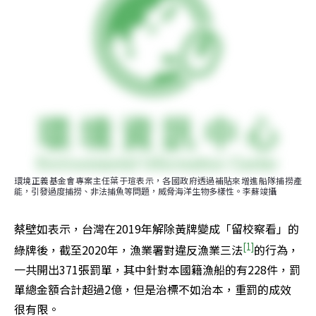
環境正義基金會專案主任葉于瑄表示，各國政府透過補貼來增進船隊捕撈產
能，引發過度捕撈、非法捕魚等問題，威脅海洋生物多樣性。李蘇竣攝
蔡壁如表示，台灣在2019年解除黃牌變成「留校察看」的
[1]
綠牌後，截至2020年，漁業署對違反漁業三法
的行為，
一共開出371張罰單，其中針對本國籍漁船的有228件，罰
單總金額合計超過2億，但是治標不如治本，重罰的成效
很有限。