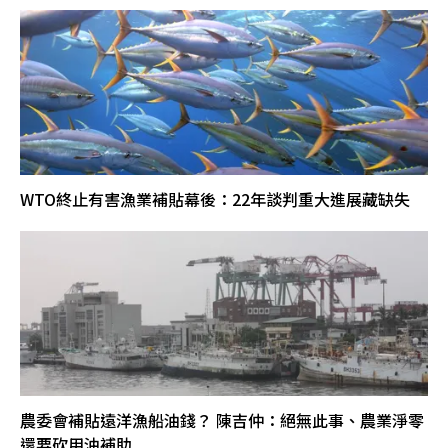
WTO終止有害漁業補貼幕後：22年談判重大進展藏缺失
農委會補貼遠洋漁船油錢？ 陳吉仲：絕無此事、農業淨零
還要砍用油補助