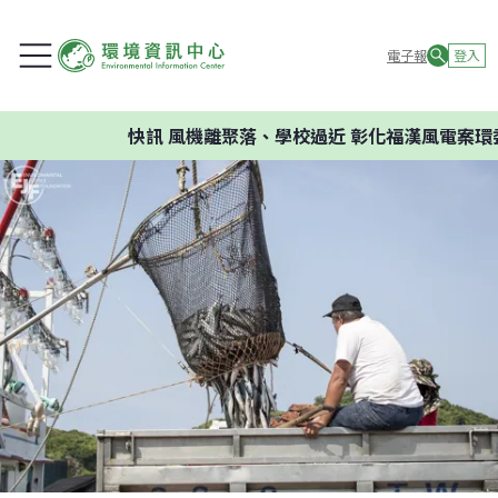
電子報
登入
快訊
風機離聚落、學校過近 彰化福漢風電案環委建議