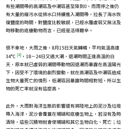
有些潮間帶的高潮區及中潮區甚至降到0，而雨停之後仍
有大量的廢污水從排水口持續進入潮間帶，拉長了海水恢
復鹽度的時間，對鹽度比較敏感，已經水腫虛弱又無法及
時移動的底棲動物而言，已經是活得艱辛。
很不幸地，大雨之後，8月15日天氣轉晴，平均氣溫高達
[4]
34°C 
，18－24日又遇大潮，退潮時間正逢高溫的白
天，原本就已虛弱的潮間帶動物因退潮而暴露在高溫陽光
下，因受不了環境的劇烈變動，就在高潮區及中潮區造成
生物大量死亡的情形，低潮區因暴露時間相對短，所以生
物的死亡率就沒有這麼高。
此外，大雨對海洋生態的影響還有將陸地上的泥沙及垃圾
帶入海洋，泥沙會覆蓋在珊瑚和底棲生物上，若沒有及時
清除，這些沉積物就會使珊瑚和其它生物白化、死亡；垃