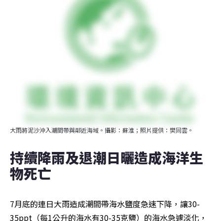
大雨將泥沙沖入潮間帶與鄰近海域。攝影：蘇淮；照片提供：樊同雲。
持續降雨及退潮日曬造成海洋生
物死亡
7月底的連日大雨造成潮間帶海水鹽度急速下降，讓30-
35ppt（每1公升的海水有30-35克鹽）的海水急遽淡化，