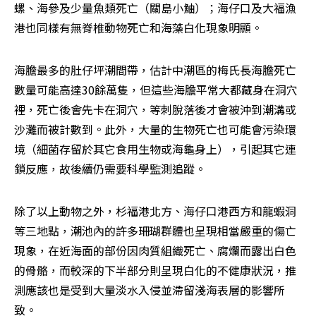
螺、海參及少量魚類死亡（關島小鮋）；海仔口及大福漁
港也同樣有無脊椎動物死亡和海藻白化現象明顯。
海膽最多的肚仔坪潮間帶，估計中潮區的梅氏長海膽死亡
數量可能高達30餘萬隻，但這些海膽平常大都藏身在洞穴
裡，死亡後會先卡在洞穴，等刺脫落後才會被沖到潮溝或
沙灘而被計數到。此外，大量的生物死亡也可能會污染環
境（細菌存留於其它食用生物或海龜身上），引起其它連
鎖反應，故後續仍需要科學監測追蹤。
除了以上動物之外，杉福港北方、海仔口港西方和龍蝦洞
等三地點，潮池內的許多珊瑚群體也呈現相當嚴重的傷亡
現象，在近海面的部份因肉質組織死亡、腐爛而露出白色
的骨骼，而較深的下半部分則呈現白化的不健康狀況，推
測應該也是受到大量淡水入侵並滯留淺海表層的影響所
致。