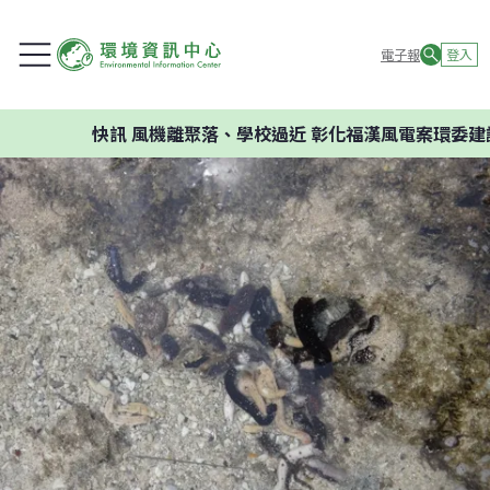
電子報
登入
快訊
風機離聚落、學校過近 彰化福漢風電案環委建議不應開發