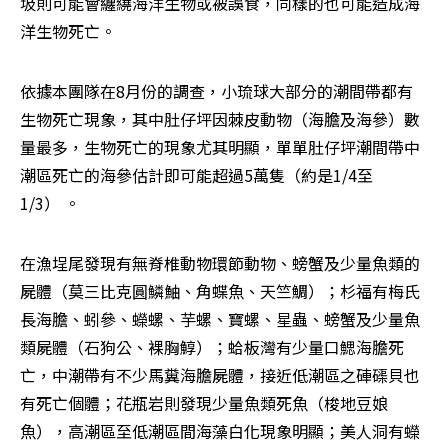
圾則可能會纏繞海洋生物或被誤食，同樣的也可能造成海
洋生物死亡。
依據本團隊在8月份的調查，小琉球大部分的潮間帶都有
生物死亡現象，其中肚仔坪因棘皮動物（海膽及海參）數
量最多，生物死亡的現象尤其明顯，單單肚仔坪潮間帶中
潮區死亡的海參估計即可能超過5萬隻（約是1/4至
1/3） 。
在漁埕尾發現有無脊椎動物環節動物、螃蟹及少量魚類的
屍體（莫三比克圓鱗鮋、角蝶魚、天竺鯛）；杉福有梅氏
長海膽、蚓參、蠑螺、芋螺、寶螺、星蟲、螃蟹及少量魚
類屍體（石狗公、裸胸鯙）；蛤板灣有少量口鰓海膽死
亡，中潮帶有不少馬糞海膽屍體，接近低潮區之硨磲貝也
有死亡個體；花瓶岩則發現少量魚類死魚（梭地豆娘
魚），高潮區至低潮區間海藻白化現象明顯；美人洞有蠑