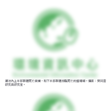
潮池內上半部群體死亡腐爛，和下半部群體瀕臨死亡的盤珊瑚。攝影：樊同雲
研究員研究室。