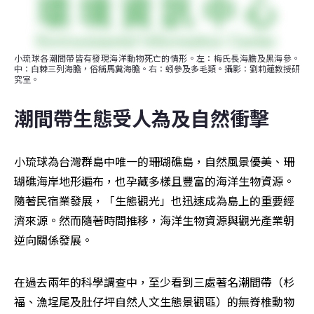
小琉球各潮間帶皆有發現海洋動物死亡的情形。左：梅氏長海膽及黑海參。
中：白棘三列海膽，俗稱馬糞海膽。右：蚓參及多毛類。攝影：劉莉蓮教授研
究室。
潮間帶生態受人為及自然衝擊
小琉球為台灣群島中唯一的珊瑚礁島，自然風景優美、珊
瑚礁海岸地形遍布，也孕藏多樣且豐富的海洋生物資源。
隨著民宿業發展，「生態觀光」也迅速成為島上的重要經
濟來源。然而隨著時間推移，海洋生物資源與觀光產業朝
逆向關係發展。
在過去兩年的科學調查中，至少看到三處著名潮間帶（杉
福、漁埕尾及肚仔坪自然人文生態景觀區）的無脊椎動物