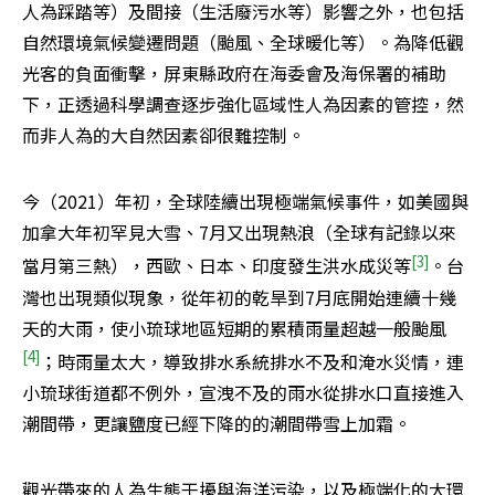
人為踩踏等）及間接（生活廢污水等）影響之外，也包括
自然環境氣候變遷問題（颱風、全球暖化等）。為降低觀
光客的負面衝擊，屏東縣政府在海委會及海保署的補助
下，正透過科學調查逐步強化區域性人為因素的管控，然
而非人為的大自然因素卻很難控制。
今（2021）年初，全球陸續出現極端氣候事件，如美國與
加拿大年初罕見大雪、7月又出現熱浪（全球有記錄以來
[3]
當月第三熱），西歐、日本、印度發生洪水成災等
。台
灣也出現類似現象，從年初的乾旱到7月底開始連續十幾
天的大雨，使小琉球地區短期的累積雨量超越一般颱風
[4]
；時雨量太大，導致排水系統排水不及和淹水災情，連
小琉球街道都不例外，宣洩不及的雨水從排水口直接進入
潮間帶，更讓鹽度已經下降的的潮間帶雪上加霜。
觀光帶來的人為生態干擾與海洋污染，以及極端化的大環