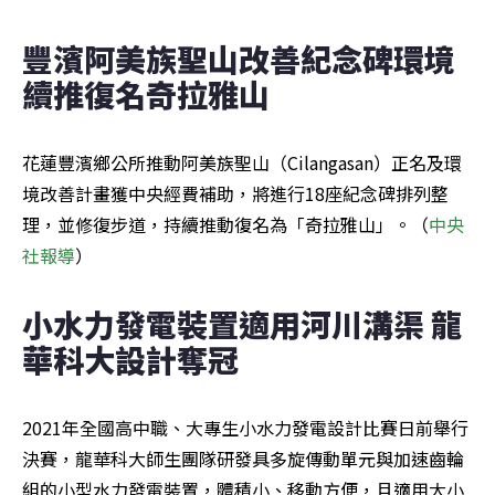
豐濱阿美族聖山改善紀念碑環境 
續推復名奇拉雅山
花蓮豐濱鄉公所推動阿美族聖山（Cilangasan）正名及環
境改善計畫獲中央經費補助，將進行18座紀念碑排列整
理，並修復步道，持續推動復名為「奇拉雅山」。（
中央
社報導
）
小水力發電裝置適用河川溝渠 龍
華科大設計奪冠
2021年全國高中職、大專生小水力發電設計比賽日前舉行
決賽，龍華科大師生團隊研發具多旋傳動單元與加速齒輪
組的小型水力發電裝置，體積小、移動方便，且適用大小