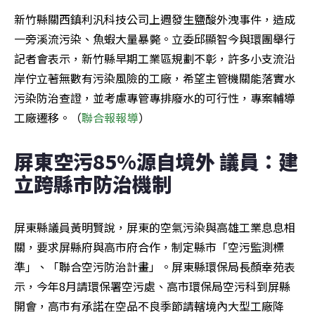
新竹縣關西鎮利汎科技公司上週發生鹽酸外洩事件，造成
一旁溪流污染、魚蝦大量暴斃。立委邱顯智今與環團舉行
記者會表示，新竹縣早期工業區規劃不彰，許多小支流沿
岸佇立著無數有污染風險的工廠，希望主管機關能落實水
污染防治查證，並考慮專管專排廢水的可行性，專案輔導
工廠遷移。（
聯合報報導
）
屏東空污85%源自境外 議員：建
立跨縣市防治機制
屏東縣議員黃明賢說，屏東的空氣污染與高雄工業息息相
關，要求屏縣府與高市府合作，制定縣市「空污監測標
準」、「聯合空污防治計畫」。屏東縣環保局長顏幸苑表
示，今年8月請環保署空污處、高市環保局空污科到屏縣
開會，高市有承諾在空品不良季節請轄境內大型工廠降