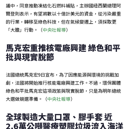
議中，同意推動凍結化石燃料補貼，主辦國紐西蘭總理阿
爾登則表示，有望將數以十億計美元的資金，從污染嚴重
的行業，轉移至綠色科技，但在氣候變遷上，須採取更
「大膽」行動。（
中央社報導
）
馬克宏重推核電廠興建 綠色和平
批與現實脫節
法國總統馬克宏9日宣布，為了因應能源與環境的挑戰加
劇，法國將開始推行核能電廠興建工作。不過，環保團體
綠色和平批馬克宏這項政策與現實脫節，只是為明年總統
大選做競選準備。（
中央社報導
）
全球製造大量口罩、膠手套 近
2.6萬公噸醫療塑膠垃圾流入海洋