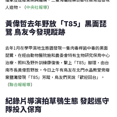
人造物。（
中央社報導
）
黃偉哲去年野放「T85」黑面琵
鷺 鳥友今發現蹤跡
去年1月在學甲濕地生態園發現一隻肉毒桿菌中毒的黑面
琵鷺，在經由動物醫院施和農委會特有生物研究保育中心
治療、照料及野外訓練康復後，繫上「T85」腳環，由台
南市長黃偉哲野放。今日上午有鳥友在北門水晶教堂旁廢
棄鹽灘發現「T85」芳蹤，鳥友們笑說「歡迎回台」。
（
聯合報報導
）
紀錄片導演拍草鴞生態 發起巡守
隊投入保育