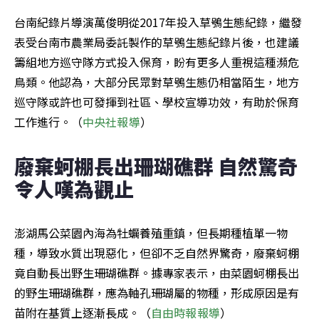
台南紀錄片導演萬俊明從2017年投入草鴞生態紀錄，繼發
表受台南市農業局委託製作的草鴞生態紀錄片後，也建議
籌組地方巡守隊方式投入保育，盼有更多人重視這種瀕危
鳥類。他認為，大部分民眾對草鴞生態仍相當陌生，地方
巡守隊或許也可發揮到社區、學校宣導功效，有助於保育
工作進行。（
中央社報導
）
廢棄蚵棚長出珊瑚礁群 自然驚奇
令人嘆為觀止
澎湖馬公菜園內海為牡蠣養殖重鎮，但長期種植單一物
種，導致水質出現惡化，但卻不乏自然界驚奇，廢棄蚵棚
竟自動長出野生珊瑚礁群。據專家表示，由菜園蚵棚長出
的野生珊瑚礁群，應為軸孔珊瑚屬的物種，形成原因是有
苗附在基質上逐漸長成。（
自由時報報導
）