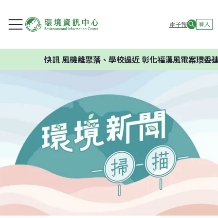
電子報
登入
快訊
風機離聚落、學校過近 彰化福漢風電案環委建議不