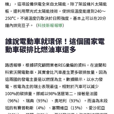
機」，這項設備供電全來自太陽能，除了架設幾片太陽能
板，還利用聚光式太陽能技術，使烘焙溫度能達到240～
250°C，不過溫度仍取決於日照強度，基本上可以在20分
鐘內烘完豆子。（
科技新報報導
）
誰說電動車就環保！這個國家電
動車碳排比燃油車還多
路透報導，根據研究顧問業者REG彙編的資料，在波蘭和
科索沃開電動車，其實會比汽車產生更多碳排放量，因為
這兩國的發電主要是以燃煤為主。數據顯示，以水力發
電、核電為主的瑞士表現最佳，相對於汽車可以減少
100%的碳排量。挪威以98%落居第二，接著是法國
（96%）、瑞典（95%）、奧地利（93%）。而淪為末段
班的有賽普勒斯（4%）、塞爾維亞（15%）、愛沙尼亞