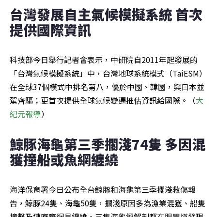
台灣發展自主氣候模擬系統 首次
提供國際資訊
科技部今日舉行記者會表示，中研院自2011年起發展的
「台灣氣候模擬系統」中，台灣地球系統模式（TaiESM）
在全球37個模式中排名第八，優於中國、韓國，與日本並
駕齊驅；更首次提供全球氣候變遷推估資訊給國際。（
大
紀元報導
）
鯨豚海龜第三季擱淺74隻 多因混
獲撞船或魚網纏繞
海洋保育署今日公布全台鯨豚和海龜第三季擱淺救傷報
告，鯨豚24隻、海龜50隻，擱淺原因多為漁業混獲、船隻
撞擊及遭廢棄網具纏繞，三隻海龜經解剖都在腸胃道發現