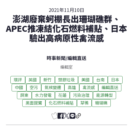
2021年11月10日
澎湖廢棄蚵棚長出珊瑚礁群、
APEC推凍結化石燃料補貼、日本
驗出高病原性禽流感
時事新聞
/
編輯直送
編輯室
環評
英國
新竹
塑膠垃圾
美國
台南
日本
中國
空污
氣候變遷
高雄
禽流感
編輯直送
屏東
水力發電
花蓮
污染治理
能源轉型
黑面琵鷺
化石燃料補貼
草鴞
珊瑚礁