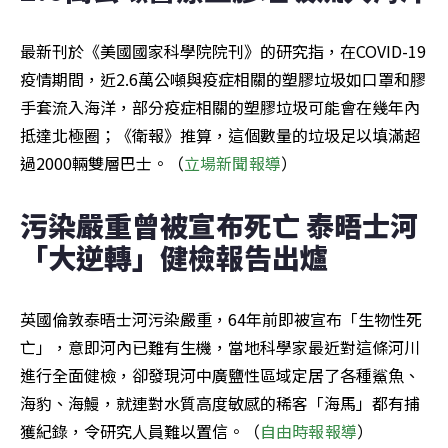
最新刊於《美國國家科學院院刊》的研究指，在COVID-19
疫情期間，近2.6萬公噸與疫症相關的塑膠垃圾如口罩和膠
手套流入海洋，部分疫症相關的塑膠垃圾可能會在幾年內
抵達北極圈；《衛報》推算，這個數量的垃圾足以填滿超
過2000輛雙層巴士。（
立場新聞報導
）
污染嚴重曾被宣布死亡 泰晤士河
「大逆轉」健檢報告出爐
英國倫敦泰晤士河污染嚴重，64年前即被宣布「生物性死
亡」，意即河內已難有生機，當地科學家最近對這條河川
進行全面健檢，卻發現河中廣鹽性區域定居了各種鯊魚、
海豹、海鰻，就連對水質高度敏感的稀客「海馬」都有捕
獲紀錄，令研究人員難以置信。（
自由時報報導
）