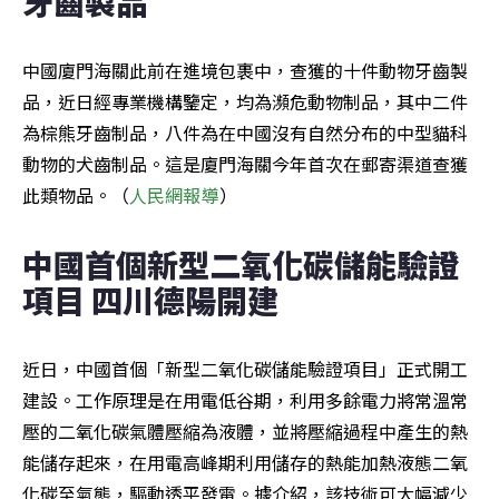
牙齒製品
中國廈門海關此前在進境包裹中，查獲的十件動物牙齒製
品，近日經專業機構鑒定，均為瀕危動物制品，其中二件
為棕熊牙齒制品，八件為在中國沒有自然分布的中型貓科
動物的犬齒制品。這是廈門海關今年首次在郵寄渠道查獲
此類物品。（
人民網報導
）
中國首個新型二氧化碳儲能驗證
項目 四川德陽開建
近日，中國首個「新型二氧化碳儲能驗證項目」正式開工
建設。工作原理是在用電低谷期，利用多餘電力將常溫常
壓的二氧化碳氣體壓縮為液體，並將壓縮過程中產生的熱
能儲存起來，在用電高峰期利用儲存的熱能加熱液態二氧
化碳至氣態，驅動透平發電。據介紹，該技術可大幅減少