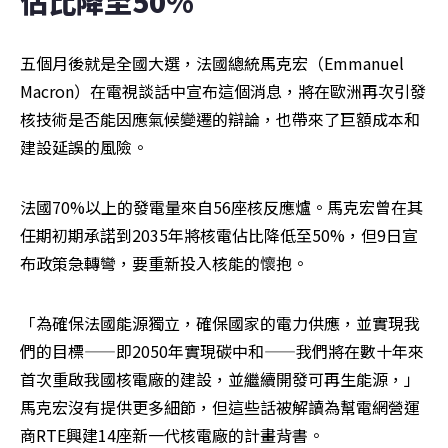
佔比降至50%
五個月後就是全國大選，法國總統馬克宏（Emmanuel 
Macron）在電視談話中宣布這個消息，將在歐洲再次引發
核技術是否能因應氣候變遷的辯論，也帶來了巨額成本和
建設延誤的風險。
法國70%以上的發電量來自56座核反應爐。馬克宏曾在其
任期初期承諾到2035年將核電佔比降低至50%，但9日宣
布政策急轉彎，要重新投入核能的懷抱。
「為確保法國能源獨立，確保國家的電力供應，並實現我
們的目標——即2050年實現碳中和——我們將在數十年來
首次重啟我國核電廠的建設，並繼續開發可再生能源，」
馬克宏沒有提供更多細節，但這些話被解讀為幫電網營運
商RTE興建14座新一代核電廠的計畫背書。