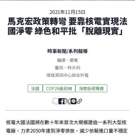
2021年11月15日
馬克宏政策轉彎 要靠核電實現法
國淨零 綠色和平批「脫離現實」
時事新聞
/
系列報導
編譯
—
姜唯
審校
—
林大利
環境資訊中心綜合外電
法國
COP26最前線
深度低碳專題
核電大國法國將在數十年來首次大規模建造一系列大型核
電廠，力求2050年達到淨零排放，減少依賴進口量不穩定