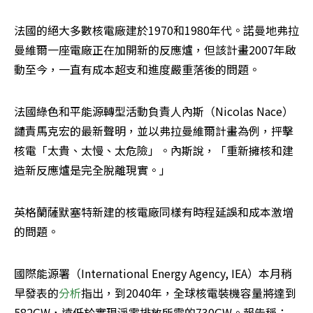
法國的絕大多數核電廠建於1970和1980年代。諾曼地弗拉
曼維爾一座電廠正在加開新的反應爐，但該計畫2007年啟
動至今，一直有成本超支和進度嚴重落後的問題。
法國綠色和平能源轉型活動負責人內斯（Nicolas Nace）
譴責馬克宏的最新聲明，並以弗拉曼維爾計畫為例，抨擊
核電「太貴、太慢、太危險」。內斯說，「重新擁核和建
造新反應爐是完全脫離現實。」
英格蘭薩默塞特新建的核電廠同樣有時程延誤和成本激增
的問題。
國際能源署（International Energy Agency, IEA）本月稍
早發表的
分析
指出，到2040年，全球核電裝機容量將達到
582GW，遠低於實現淨零排放所需的730GW。報告稱：