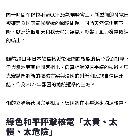
同一時間在格拉斯哥COP26氣候峰會上，新型態的發電已
被確定為因應氣候變遷的關鍵問題，同時天然氣供應下
降、歐洲這個夏天和秋天特別無風，影響了風力發電機組
的輸出。
雖然2011年日本福島核災後法國對核能的信心受到打擊，
但與澳洲等其他國家相比，仍算相對沒有爭議的技術。馬
克宏試圖將新的擁核方案與法國的創新和民族自信做連
結，作為2022年艱困的總統選舉的主軸。
他的立場與德國完全相反，德國將在明年逐步淘汰核電。
綠色和平抨擊核電「太貴、太
慢、太危險」