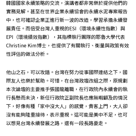
韓國國家永續策略的交流，演講者都非常樂於提供他們的
實務見解。甚至在世界企業永續協會的永續水泥專案報告
中，也可確認企業正進行新一波的改造，學習承擔永續發
展責任。而倍受台灣人重視的ESI（環境永續性指數）與
EPI（環境績效指數），其指標執行團隊的耶魯大學代表
Christine Kim博士，也提供了有關執行、衡量與政策有效
性評估的做法分析。
他山之石，可以攻錯。台灣在努力從事國際連結之下，國
際友人也樂於幫助。可惜，在台灣政壇改組之際，原規劃
本次論壇的主要推手張國龍離職，在行政院內永續會的執
行長懸而未決，新任行政院正副院長也應無暇顧及的情況
下，好像有種「家中沒大人」的感覺，貴客上門，大人卻
沒有能夠隆重接待，表示重視。這可能是美中不足，也可
以想見台灣永續發展之路，還有一段長路要走。 