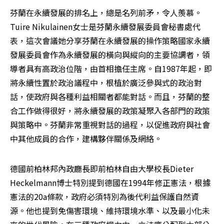
芬蘭在永續發展的排名上，總是名列前矛，令人羨慕。
Tuire Nikulainen女士是芬蘭永續發展委員會秘書處代
表，這次會議她分享芬蘭在永續發展的操作策略國家永續
發展委員會作為永續發展的橫向與縱向的主要協調者，領
導者具有高政治位階，由首相擔任主席。自1987年起，即
將永續性置於政治議程中，根植於廣泛參與式的政治對
話，使政府與各種利益相關者都能對話。而且，芬蘭的整
合工作做得很好，將永續發展的政策凝聚入各部門的政策
與策略中。芬蘭非常重視對話的過程，以促進政府與社會
中其他成員的合作，建構夥伴關係及網絡。 
德國前柏林邦內政廳長即前柏林自由大學校長Dieter 
Heckelmann博士特別提到德國在1994年修正憲法，根據
憲法的20a條款，政府必須特別為後代利益保護自然資
源。他也提到免傷害環境、維持環境水準、以及最小化未