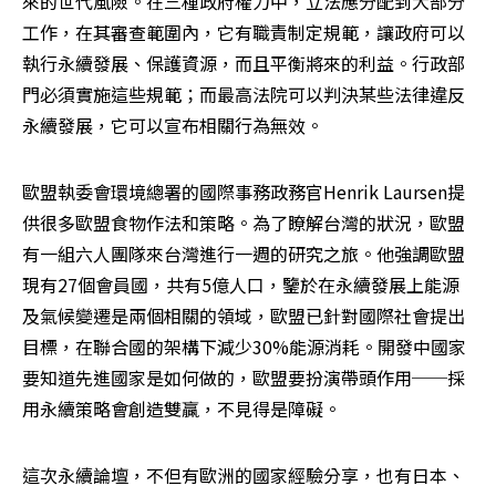
來的世代風險。在三種政府權力中，立法應分配到大部分
工作，在其審查範圍內，它有職責制定規範，讓政府可以
執行永續發展、保護資源，而且平衡將來的利益。行政部
門必須實施這些規範；而最高法院可以判決某些法律違反
永續發展，它可以宣布相關行為無效。 
歐盟執委會環境總署的國際事務政務官Henrik Laursen提
供很多歐盟食物作法和策略。為了瞭解台灣的狀況，歐盟
有一組六人團隊來台灣進行一週的研究之旅。他強調歐盟
現有27個會員國，共有5億人口，鑒於在永續發展上能源
及氣候變遷是兩個相關的領域，歐盟已針對國際社會提出
目標，在聯合國的架構下減少30%能源消耗。開發中國家
要知道先進國家是如何做的，歐盟要扮演帶頭作用──採
用永續策略會創造雙贏，不見得是障礙。
這次永續論壇，不但有歐洲的國家經驗分享，也有日本、