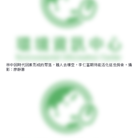
林中因時代因素形成的聚落，雖人去樓空，李仁富期待能活化這些房舍。攝
影：廖靜蕙