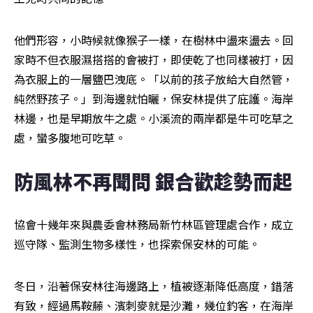
他們形容，小時候就像猴子一樣，在樹林中盪來盪去。回
家時不但衣服濕搭搭的會被打，即使乾了也同樣被打，因
為衣服上的一層鹽巴洩底。「以前的孩子放給大自然管，
純然野孩子。」到海邊就怕曬，保安林提供了庇護。海岸
林邊，也是早期放牛之處。小溪流的兩岸都是牛可吃草之
處，蠻多腹地可吃草。
防風林不再聞問 銀合歡趁勢而起
協會十幾年來與農委會林務局新竹林區管理處合作，成立
巡守隊、監測生物多樣性，也探索保安林的可能。
冬日，沿著保安林往海邊路上，植被逐漸降低高度，錯落
有致，經過馬鞍藤、濱刺麥就是沙灘，幾位釣客，在海岸