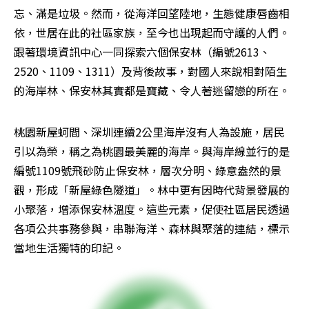
忘、滿是垃圾。然而，從海洋回望陸地，生態健康唇齒相
依，世居在此的社區家族，至今也出現起而守護的人們。
跟著環境資訊中心一同探索六個保安林（編號2613、
2520、1109、1311）及背後故事，對國人來說相對陌生
的海岸林、保安林其實都是寶藏、令人著迷留戀的所在。
桃園新屋蚵間、深圳連續2公里海岸沒有人為設施，居民
引以為榮，稱之為桃園最美麗的海岸。與海岸線並行的是
編號1109號飛砂防止保安林，層次分明、綠意盎然的景
觀，形成「新屋綠色隧道」。林中更有因時代背景發展的
小聚落，增添保安林溫度。這些元素，促使社區居民透過
各項公共事務參與，串聯海洋、森林與聚落的連結，標示
當地生活獨特的印記。