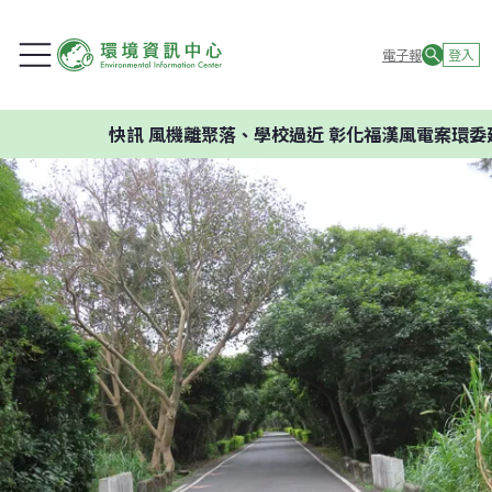
電子報
登入
快訊
風機離聚落、學校過近 彰化福漢風電案環委建議不應