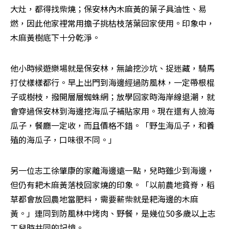
大灶，都得找柴燒；保安林內木麻黃的葉子具油性、易
燃，因此他家裡常用擔子挑枯枝落葉回家使用。印象中，
木麻黃樹底下十分乾淨。
他小時候遊樂場就是保安林，無論挖沙坑、捉迷藏，騎馬
打仗樣樣都行。早上出門到海邊經過防風林，一定帶根棍
子或樹枝，撥開層層蜘蛛網；放學回家時海岸線退潮，就
會穿過保安林到海邊挖海瓜子補貼家用。現在還有人撿海
瓜子，餐廳一定收，而且價格不錯。「野生海瓜子，和養
殖的海瓜子，口味很不同。」
另一位志工徐肇康的家離海邊遠一點，兒時雖少到海邊，
但仍有耙木麻黃落枝回家燒的印象。「以前農地貧脊，稻
草都會放回農地當肥料，需要薪柴就是耙海邊的木麻
黃。」連同到防風林中烤肉、野餐，是幾位50多歲以上志
工兒時共同的記憶。