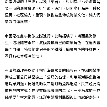
沿岸殘留的「石滬」以及「牽罟」，說明當地沿近海曾昌
隆一時的漁業資源。近年來，深圳、蚵間附近海岸，透過
里民、社區協力，重現、恢復這些傳統漁業文化，讓人們
意識海洋風華。
牽罟是在農事稍歇之際進行，此時插秧了，轉而靠海謀
生。這種隨著季節、氣候變換自己的職業角色，在過去普
遍而自然，務農絕非只是田間耕種；職業角色的多樣性，
深具有社會經濟韌性。
石滬的原理是以徒手撿拾海邊常見的鵝卵石，在潮間帶堆
砌成上百公尺甚至達上千公尺的石堤，利用漲潮將魚群帶
進堤岸周邊，待退潮時以石滬阻斷魚群退路，民眾趁此撈
捕魚群的方式；在沒有機具搬運的年代，一座石滬的完成
幾乎要全村大動員，無形中延續村民間彼此情感的寄託。