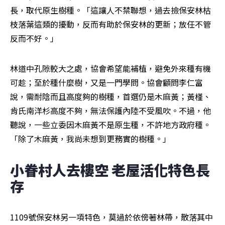
長，取代原生樹種。「這讓人不禁聯想，過去撿保安林枯
枝落葉這類的擾動，反而有助於保安林的更新；放任不管
反而不好。」
林道中孔隙較大之處，協會希望能補植，避免外來種有機
可趁；至於種什麼樹，又是一門學問。協會顧問李仁富
說，需耐陰而且高度夠的樹種，首選仍是木麻黃；黃槿、
肯氏南洋杉高度不夠，無法保護內陸不受風吹。不過，他
聽說，一些立委因木麻黃不是原生種，不許地方政府種。
「除了木麻黃，我尚未想到更務實的樹種。」
小眷村人去樓空 老屋活化特色長
存
1109號保安林另一項特色，莫過於依傍著林帶，散落其中