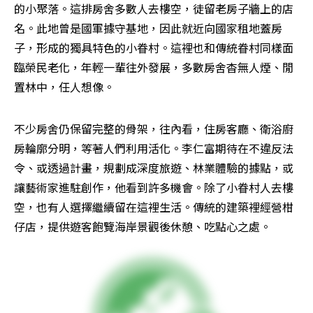
的小聚落。這排房舍多數人去樓空，徒留老房子牆上的店
名。此地曾是國軍據守基地，因此就近向國家租地蓋房
子，形成的獨具特色的小眷村。這裡也和傳統眷村同樣面
臨榮民老化，年輕一輩往外發展，多數房舍杳無人煙、閒
置林中，任人想像。
不少房舍仍保留完整的骨架，往內看，住房客廳、衛浴廚
房輪廓分明，等著人們利用活化。李仁富期待在不違反法
令、或透過計畫，規劃成深度旅遊、林業體驗的據點，或
讓藝術家進駐創作，他看到許多機會。除了小眷村人去樓
空，也有人選擇繼續留在這裡生活。傳統的建築裡經營柑
仔店，提供遊客飽覽海岸景觀後休憩、吃點心之處。