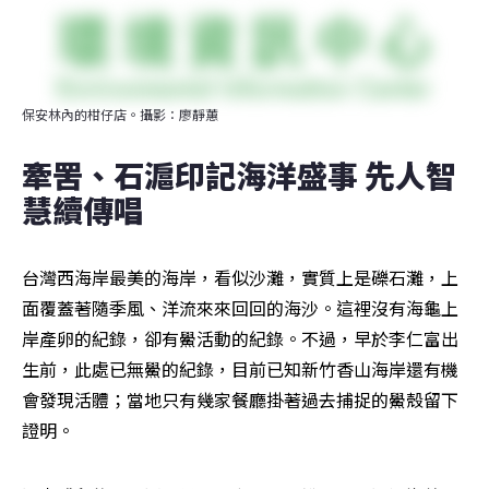
保安林內的柑仔店。攝影：廖靜蕙
牽罟、石滬印記海洋盛事 先人智
慧續傳唱
台灣西海岸最美的海岸，看似沙灘，實質上是礫石灘，上
面覆蓋著隨季風、洋流來來回回的海沙。這裡沒有海龜上
岸產卵的紀錄，卻有鱟活動的紀錄。不過，早於李仁富出
生前，此處已無鱟的紀錄，目前已知新竹香山海岸還有機
會發現活體；當地只有幾家餐廳掛著過去捕捉的鱟殼留下
證明。