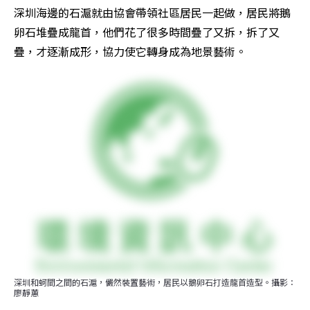
深圳海邊的石滬就由協會帶領社區居民一起做，居民將鵝
卵石堆疊成龍首，他們花了很多時間疊了又拆，拆了又
疊，才逐漸成形，協力使它轉身成為地景藝術。
深圳和蚵間之間的石滬，儼然裝置藝術，居民以鵝卵石打造龍首造型。攝影：
廖靜蕙