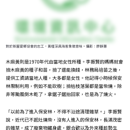
對於新屋愛鄉協會的志工，黃槿深具海客象徵意味。攝影：廖靜蕙
木麻黃則是1970年代由當地女性所種。李振賢的媽媽就會
撿木麻黃的種子和苗，撿了還能換錢，林務局培苗之後，
提供工資請當地人種，大多都是女性。他記得小時候保安
林限制利用，例如不能砍樹；撿枯枝落葉都是當柴燒，除
非等颱風倒木乾了，拿鋸子鋸抬回家，也是為了燒火。
「以前為了進入保安林，不得不沿途清理雜草。」李振賢
說，近代已不起灶燒柴，沒有人進入的保安林，長滿茂密
的雜草，成了廢棄物藏身處，銀合歡以及外來種趁勢生