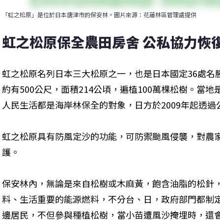
「虹之松原」是位於日本唐津市的保安林。圖片來源：花蓮林區管理處提供
虹之松原保全農田房舍 公私協力恢
虹之松原名列日本三大松原之一，也是日本國定36處名勝
約有500公尺，面積214公頃，遍植100萬棵松樹。當
人民生活都是海岸林保全的對象，日方於2009年起透
虹之松原具有防風定沙的功能，可防禦颱風侵襲，對農
護。
保安林內，無論是來自松樹或木麻黃，飽含油脂的松針
料、生活重要的能源燃料，不分台、日，政府部門都制
邊居民，不但參與種植松樹，當小苗遭風沙掩埋時，還