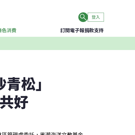
登入
綠色消費
訂閱電子報
捐款支持
沙青松」
然共好
林區管理處委託，黑潮海洋文教基金