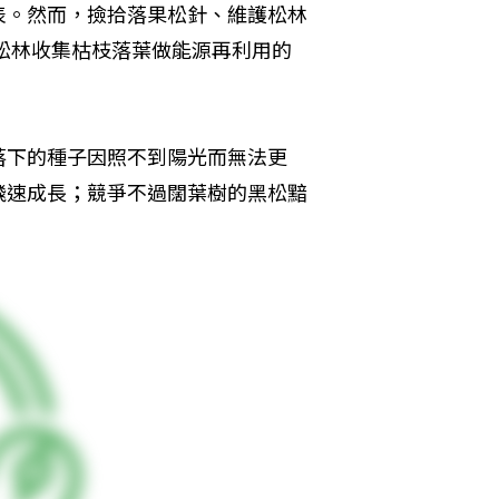
表。然而，撿拾落果松針、維護松林
到松林收集枯枝落葉做能源再利用的
落下的種子因照不到陽光而無法更
飛速成長；競爭不過闊葉樹的黑松黯