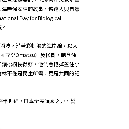
與海岸保安林的故事，傳達人與自然
ay for Biological 
議。
潮消波，沿著彩虹般的海岸線，以人
オマツOmatsu）及松樹，飽含油
了讓松樹長得好，他們會挖掉蓋住小
樹林不僅是民生所需，更是共同的記
歷經半世紀，日本全民傾國之力，誓