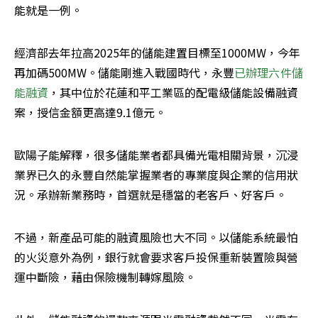
能就是一例。
經濟部去年拉高2025年的儲能建置目標至1000MW，今年
再加碼500MW。儲能剛進入戰國時代，永豐
已辦理六件儲
能融資
，其中位於花蓮和平工業區的配電級儲能設備融資
案，授信金額更高達9.1億元。
歐陽子能解釋，很多儲能業者都具備光電相關背景，沉浸
業界已久的永豐自然能掌握業者的專業度與企業的信用狀
況。承辦新業務時，首選就是穩當的老客戶、好客戶。
不過，新產品可能的融資風險也大不同。以儲能系統最怕
的火災意外為例，銀行就會要求客戶投保重新裝置險與營
運中斷險，藉由保險機制轉嫁風險。