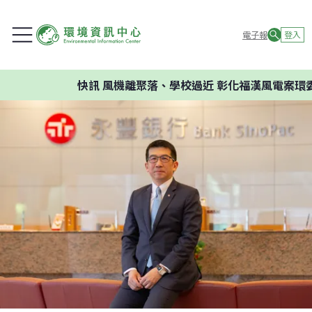
電子報
登入
快訊
風機離聚落、學校過近 彰化福漢風電案環委建議