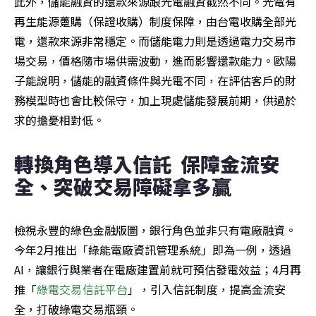
此外，儲能融資的還款來源跟光電融資截然不同。光電有
再生能源躉購（保證收購）制度保障，由台電收購全部光
電，還款來源非常穩定。而儲能電力則是透過電力交易市
場交易，價格隨市場供需波動，進而影響還款能力。歐陽
子能說明，儲能的融資條件與光電不同，在評估客戶的財
務模型時也會比較保守，加上現處儲能發展前期，供過於
求的擔憂相對低。
轉換角色導入信託  保障金流安
全、突破交易障礙拿多贏 
檢視永豐的綠色金融版圖，銀行角色並非只有電廠融資。
今年2月推出「綠能電廠資訊管理系統」即為一例，透過
AI，讓銀行與業者在電廠建置前就可預估發電效益；4月再
推「
綠電交易信託平台
」，引入信託制度，提高金流安
全，打破綠電交易瓶頸。