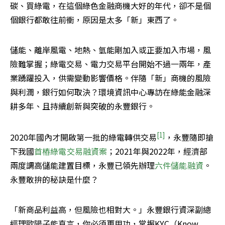
碳、買綠電，在這個綠色金融商機大好的年代，卻不是個
個銀行都敢往前衝，原因是太多「新」東西了。
儲能、離岸風電、地熱、氫能剛加入或正要加入市場，風
險難掌握；綠電交易、電力交易平台開始不過一兩年，產
業踴躍投入，供需變動影響價格。伴隨「新」商機的風險
與利潤，銀行如何取決？環境資訊中心專訪在綠能金融深
耕多年、且持續創新與突破的永豐銀行。
[
1
]
2020年國內才開啟第一批的綠電轉供交易
，永豐隨即搶
下我國
首樁綠電交易融資案
；2021年與2022年，經濟部
兩度調高儲能建置目標，永豐已領先辦理
六件儲能融資
。
永豐敢拚的秘訣是什麼？
「新商品利益高，但風險也相對大。」永豐銀行資深副總
經理歐陽子能直言，你必須更用功，掌握KYC（Know 