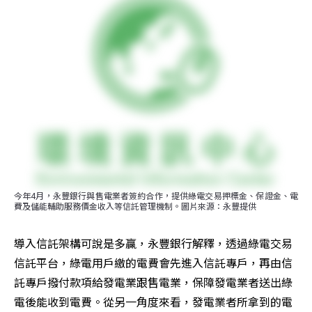
今年4月，永豐銀行與售電業者簽約合作，提供綠電交易押標金、保證金、電
費及儲能輔助服務價金收入等信託管理機制。圖片來源：永豐提供
導入信託架構可說是多贏，永豐銀行解釋，透過綠電交易
信託平台，綠電用戶繳的電費會先進入信託專戶，再由信
託專戶撥付款項給發電業跟售電業，保障發電業者送出綠
電後能收到電費。從另一角度來看，發電業者所拿到的電