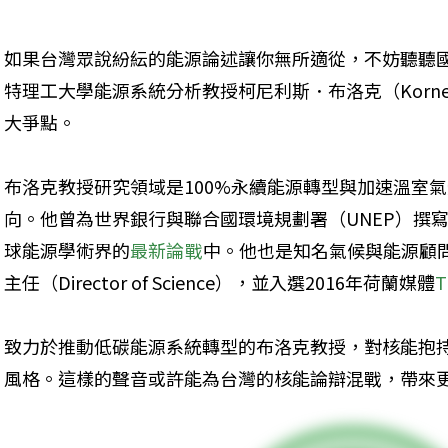
如果台灣眾說紛紜的能源論述讓你無所適從，不妨聽聽
特理工大學能源系統分析教授柯尼利斯．布洛克（Korneli
大爭點。
布洛克教授研究領域是100%永續能源轉型與加速溫室
向。他曾為世界銀行與聯合國環境規劃署（UNEP）撰
球能源學術界的
最新論戰
中。他也是知名氣候與能源顧
主任（Director of Science），並入選2016年荷蘭媒體
T
致力於推動低碳能源系統轉型的布洛克教授，對核能抱
風格。這樣的聲音或許能為台灣的核能論辯混戰，帶來