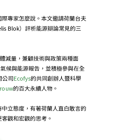
國際專家怎麼說。本文邀請荷蘭台夫
s Blok）評析能源辯論常見的三
氣體減量，兼顧技術與政策兩種面
寫氣候與能源報告，並積極參與在全
問公司
Ecofys
的共同創辦人暨科學
rouw
的百大永續人物。
持中立態度，有著荷蘭人直白敢言的
更客觀和宏觀的思考。