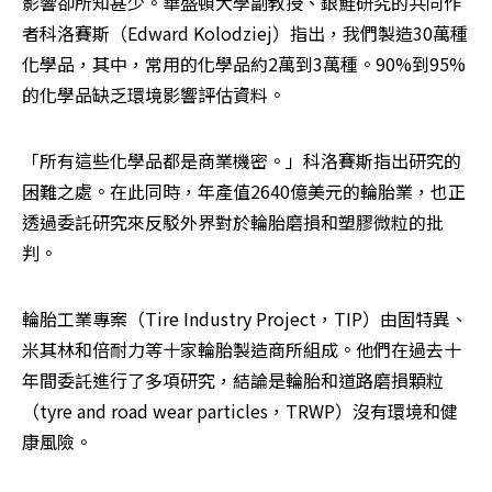
影響卻所知甚少。華盛頓大學副教授、銀鮭研究的共同作
者科洛賽斯（Edward Kolodziej）指出，我們製造30萬種
化學品，其中，常用的化學品約2萬到3萬種。90%到95%
的化學品缺乏環境影響評估資料。
「所有這些化學品都是商業機密。」科洛賽斯指出研究的
困難之處。在此同時，年產值2640億美元的輪胎業，也正
透過委託研究來反駁外界對於輪胎磨損和塑膠微粒的批
判。
輪胎工業專案（Tire Industry Project，TIP）由固特異、
米其林和倍耐力等十家輪胎製造商所組成。他們在過去十
年間委託進行了多項研究，結論是輪胎和道路磨損顆粒
（tyre and road wear particles，TRWP）沒有環境和健
康風險。