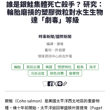
誰是銀鮭集體死亡殺手？ 研究：
輪胎磨損的塑膠微粒對水生生物
達「劇毒」等級
時事新聞
/
國際新聞
編譯
—
姜唯
審校
—
許祖菱
環境資訊中心綜合外電
輪胎
買前必讀
美國
塑膠微粒
鮭魚
海洋
污染治理
綠色消費
廢棄物
銀鮭（Coho salmon）是美國太平洋西北地區的重要物
種。幾十年前開始，太平洋返回華盛頓州普捷灣（Puget 