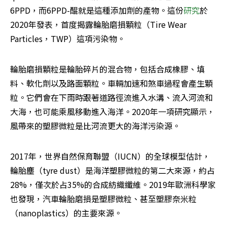
6PPD，而6PPD-醌就是這種添加劑的產物。這份
研究
於
2020年發表，首度揭露輪胎磨損顆粒（Tire Wear 
Particles，TWP）這項污染物。
輪胎磨損顆粒是輪胎碎片的混合物，包括合成橡膠、填
料、軟化劑以及路面顆粒。車輛加速和煞車過程會產生顆
粒。它們會在下雨時跟著道路徑流進入水溝、流入河流和
大海，也可能乘風移動進入海洋。2020年一項研究顯示，
風帶來的塑膠微粒是比河流更大的海洋污染源。
2017年，世界自然保育聯盟（IUCN）的全球模型估計，
輪胎塵（tyre dust）是海洋塑膠微粒的第二大來源，約占
28%，僅次於占35%的合成紡織纖維。2019年歐洲科學家
也發現，汽車輪胎磨損是塑膠微粒、甚至塑膠奈米粒
（nanoplastics）的主要來源。