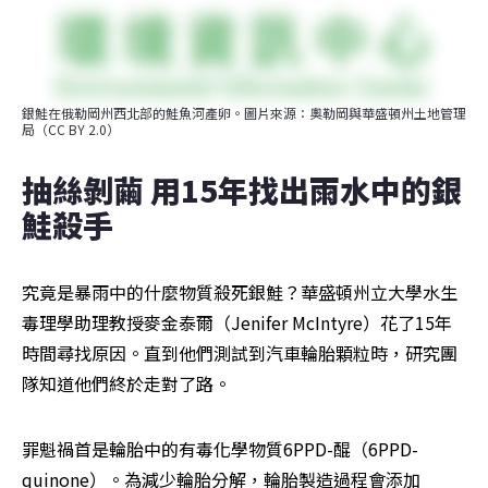
銀鮭在俄勒岡州西北部的鮭魚河產卵。圖片來源：奧勒岡與華盛頓州土地管理
局（CC BY 2.0）
抽絲剝繭 用15年找出雨水中的銀
鮭殺手
究竟是暴雨中的什麼物質殺死銀鮭？華盛頓州立大學水生
毒理學助理教授麥金泰爾（Jenifer McIntyre）花了15年
時間尋找原因。直到他們測試到汽車輪胎顆粒時，研究團
隊知道他們終於走對了路。
罪魁禍首是輪胎中的有毒化學物質6PPD-醌（6PPD-
quinone）。為減少輪胎分解，輪胎製造過程會添加