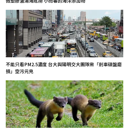
微塑膠濃湯海底撈 小而毒的海洋添加物
不能只看PM2.5濃度 台大與陽明交大團隊揪「剎車碟盤磨
損」空污元兇