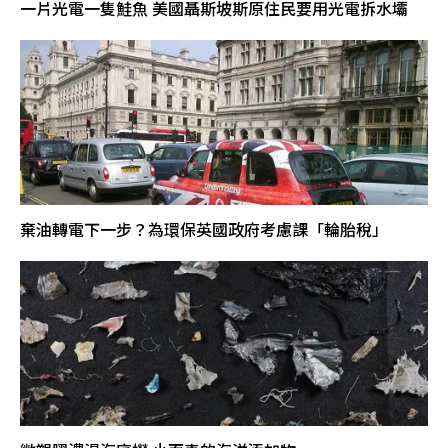
一片光電一隻鮭魚 美國聶斯坡斯原住民要用光電拆水壩
棄油轉電下一步？為環保英國政府考慮課「輪胎稅」