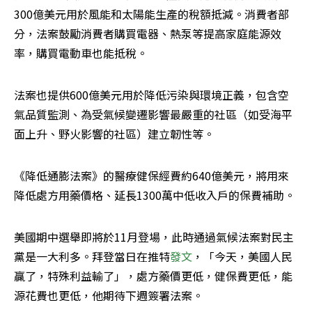
300億美元用於風能和太陽能生產的稅額抵減。消費者部
分，法案鼓勵消費者購買電器、熱泵等提高家庭能源效
率，購買電動車也能抵稅。
法案也提供600億美元用於降低污染與環境正義，包含空
氣品質監測、為受氣候變遷影響最嚴重的社區（如受海平
面上升、野火影響的社區）建立韌性等。
《降低通膨法案》的醫療健保經費約640億美元，將用來
降低處方用藥價格、延長1300萬中低收入戶的保費補助。
美國期中選舉即將於11月登場，此時通過氣候法案對民主
黨是一大利多。拜登當日在推特
發文
，「今天，美國人民
贏了，特殊利益輸了」，處方藥價更低，健保費更低，能
源花費也更低，他期待下週簽署法案。