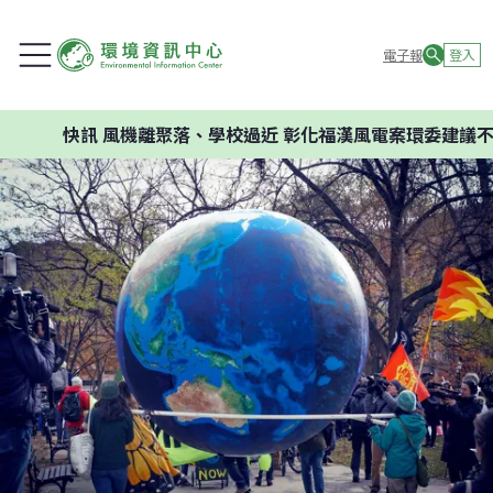
電子報
登入
快訊
風機離聚落、學校過近 彰化福漢風電案環委建議不應開發