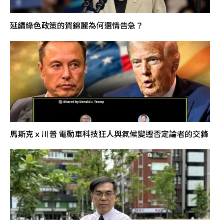
延續綠色政策的賀錦麗為何選情告急？
馬斯克ｘ川普 電動車科技狂人與氣候變遷否定論者的交鋒