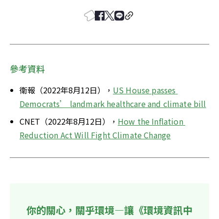
參考資料
衛報（2022年8月12日），
US House passes 
Democrats’ landmark healthcare and climate bill
CNET（2022年8月12日），
How the Inflation 
Reduction Act Will Fight Climate Change
你的關心，關乎環境—讓《環境資訊中