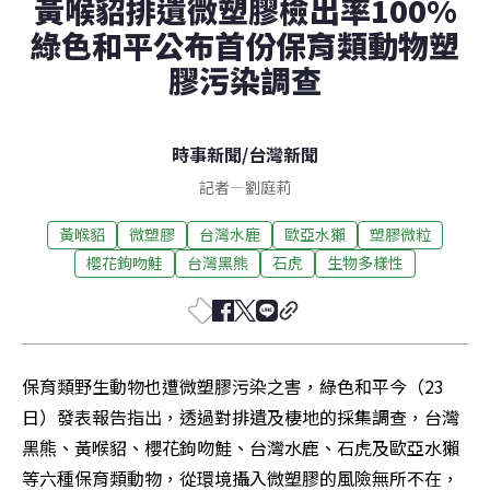
黃喉貂排遺微塑膠檢出率100%
綠色和平公布首份保育類動物塑
膠污染調查
時事新聞
/
台灣新聞
記者
—
劉庭莉
黃喉貂
微塑膠
台灣水鹿
歐亞水獺
塑膠微粒
櫻花鉤吻鮭
台灣黑熊
石虎
生物多樣性
保育類野生動物也遭微塑膠污染之害，綠色和平今（23
日）發表報告指出，透過對排遺及棲地的採集調查，台灣
黑熊、黃喉貂、櫻花鉤吻鮭、台灣水鹿、石虎及歐亞水獺
等六種保育類動物，從環境攝入微塑膠的風險無所不在，