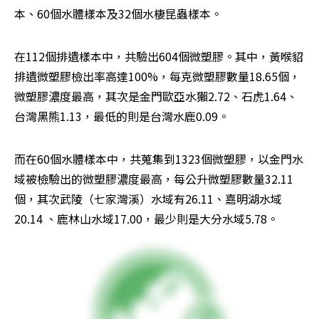
本、60個水體樣本及32個水棲昆蟲樣本。
在112個排遺樣本中，共驗出604個微塑膠。其中，黃喉貂
排遺微塑膠檢出率高達100%，每克微塑膠數量18.65個，
微塑膠濃度最高，其次是金門歐亞水獺2.72、石虎1.64、
台灣黑熊1.13，最低的則是台灣水鹿0.09。
而在60個水體樣本中，共蒐集到1323個微塑膠，以金門水
域被檢驗出的微塑膠濃度最高，每公升微塑膠數量32.11
個，其次武陵（七家灣溪）水域有26.11、嘉明湖水域
20.14 、鹿林山水域17.00，最少則是大分水域5.78。