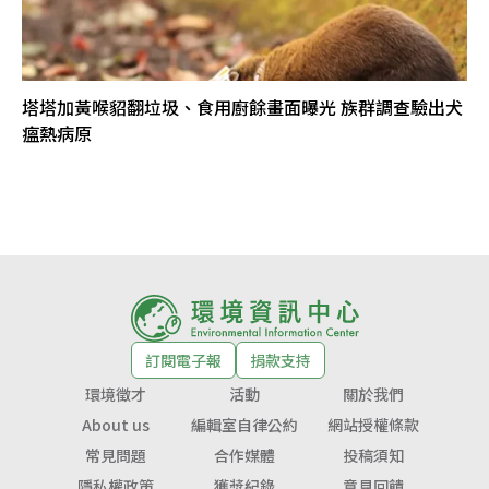
塔塔加黃喉貂翻垃圾、食用廚餘畫面曝光 族群調查驗出犬
瘟熱病原
訂閱電子報
捐款支持
環境徵才
活動
關於我們
About us
編輯室自律公約
網站授權條款
常見問題
合作媒體
投稿須知
隱私權政策
獲獎紀錄
意見回饋