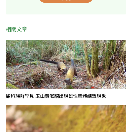
相關文章
貂科族群罕見 玉山黃喉貂出現雄性集體結盟現象