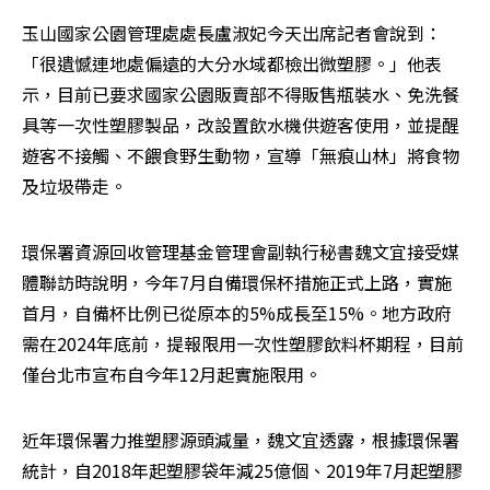
玉山國家公園管理處處長盧淑妃今天出席記者會說到：
「很遺憾連地處偏遠的大分水域都檢出微塑膠。」他表
示，目前已要求國家公園販賣部不得販售瓶裝水、免洗餐
具等一次性塑膠製品，改設置飲水機供遊客使用，並提醒
遊客不接觸、不餵食野生動物，宣導「無痕山林」將食物
及垃圾帶走。
環保署資源回收管理基金管理會副執行秘書魏文宜接受媒
體聯訪時說明，今年7月自備環保杯措施正式上路，實施
首月，自備杯比例已從原本的5%成長至15%。地方政府
需在2024年底前，提報限用一次性塑膠飲料杯期程，目前
僅台北市宣布自今年12月起實施限用。
近年環保署力推塑膠源頭減量，魏文宜透露，根據環保署
統計，自2018年起塑膠袋年減25億個、2019年7月起塑膠