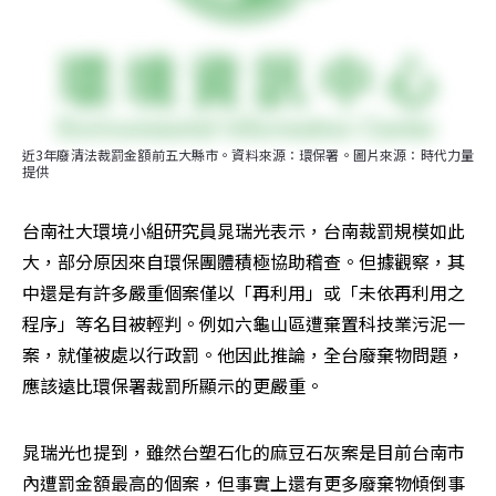
近3年廢清法裁罰金額前五大縣市。資料來源：環保署。圖片來源：時代力量
提供
台南社大環境小組研究員晁瑞光表示，台南裁罰規模如此
大，部分原因來自環保團體積極協助稽查。但據觀察，其
中還是有許多嚴重個案僅以「再利用」或「未依再利用之
程序」等名目被輕判。例如六龜山區遭棄置科技業污泥一
案，就僅被處以行政罰。他因此推論，全台廢棄物問題，
應該遠比環保署裁罰所顯示的更嚴重。
晁瑞光也提到，雖然台塑石化的麻豆石灰案是目前台南市
內遭罰金額最高的個案，但事實上還有更多廢棄物傾倒事