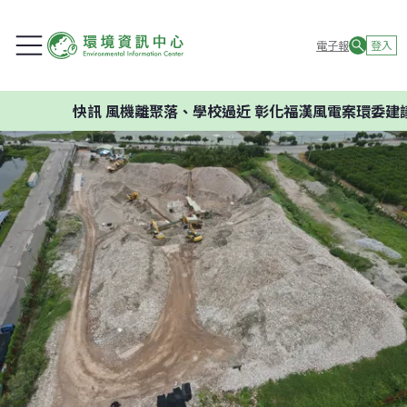
電子報
登入
快訊
風機離聚落、學校過近 彰化福漢風電案環委建議不應