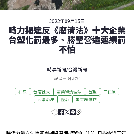
2022年09月15日
時力揭違反《廢清法》十大企業
台塑化罰最多、勝朢營造連續罰
不怕
時事新聞
/
台灣新聞
記者
—
陳昭宏
石灰
台南社大
廢棄物清理法
台塑
二仁溪
污染治理
整治
事業廢棄物
時代力量立法院黨團副總召陳椒華今（15）日揭露近三年