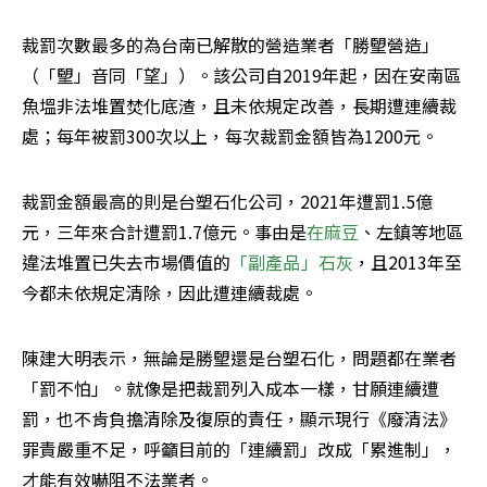
裁罰次數最多的為台南已解散的營造業者「勝朢營造」
（「朢」音同「望」）。該公司自2019年起，因在安南區
魚塭非法堆置焚化底渣，且未依規定改善，長期遭連續裁
處；每年被罰300次以上，每次裁罰金額皆為1200元。
裁罰金額最高的則是台塑石化公司，2021年遭罰1.5億
元，三年來合計遭罰1.7億元。事由是
在麻豆
、左鎮等地區
違法堆置已失去市場價值的
「副產品」石灰
，且2013年至
今都未依規定清除，因此遭連續裁處。
陳建大明表示，無論是勝朢還是台塑石化，問題都在業者
「罰不怕」。就像是把裁罰列入成本一樣，甘願連續遭
罰，也不肯負擔清除及復原的責任，顯示現行《廢清法》
罪責嚴重不足，呼籲目前的「連續罰」改成「累進制」，
才能有效嚇阻不法業者。 