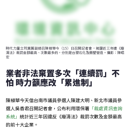
時代力量立院黨團副總召陳椒華今（15）日召開記者會，揭露近三年遭《廢
清法》裁罰金額最高、次數最多的，分別是台塑石化及勝朢營造。攝影：陳昭
宏
業者非法棄置多次「連續罰」不
怕 時力籲應改「累進制」
陳椒華今天偕台南市議員參選人陳建大明、新北市議員參
選人吳香君召開記者會，公布利用環保署
「裁處資訊查詢
系統」
統計近三年因違反《廢清法》裁罰次數及金額最高
的前十大企業。