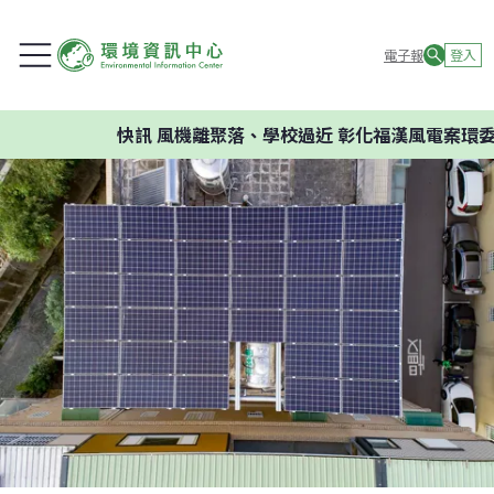
電子報
登入
快訊
風機離聚落、學校過近 彰化福漢風電案環委建議