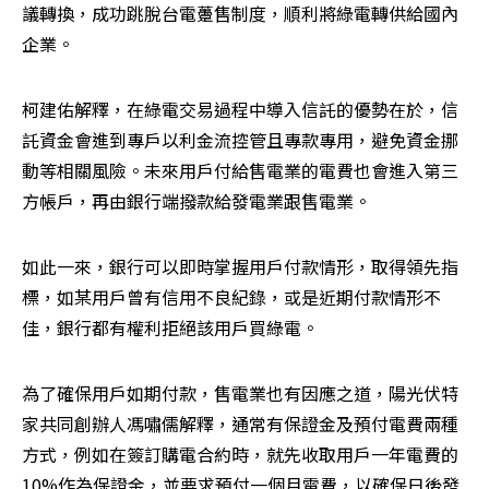
議轉換，成功跳脫台電躉售制度，順利將綠電轉供給國內
企業。
柯建佑解釋，在綠電交易過程中導入信託的優勢在於，信
託資金會進到專戶以利金流控管且專款專用，避免資金挪
動等相關風險。未來用戶付給售電業的電費也會進入第三
方帳戶，再由銀行端撥款給發電業跟售電業。
如此一來，銀行可以即時掌握用戶付款情形，取得領先指
標，如某用戶曾有信用不良紀錄，或是近期付款情形不
佳，銀行都有權利拒絕該用戶買綠電。
為了確保用戶如期付款，售電業也有因應之道，陽光伏特
家共同創辦人馮嘯儒解釋，通常有保證金及預付電費兩種
方式，例如在簽訂購電合約時，就先收取用戶一年電費的
10%作為保證金，並要求預付一個月電費，以確保日後發