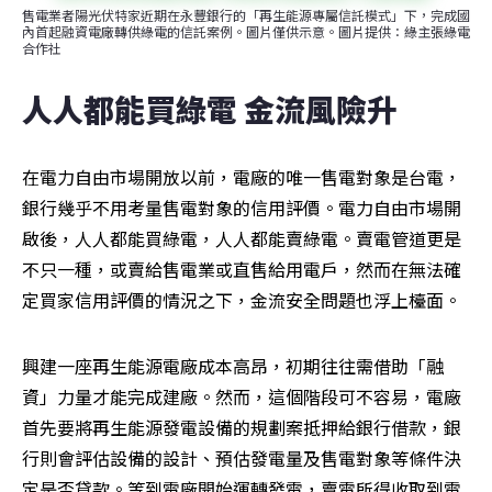
售電業者陽光伏特家近期在永豐銀行的「再生能源專屬信託模式」下，完成國
內首起融資電廠轉供綠電的信託案例。圖片僅供示意。圖片提供：綠主張綠電
合作社
人人都能買綠電 金流風險升
在電力自由市場開放以前，電廠的唯一售電對象是台電，
銀行幾乎不用考量售電對象的信用評價。電力自由市場開
啟後，人人都能買綠電，人人都能賣綠電。賣電管道更是
不只一種，或賣給售電業或直售給用電戶，然而在無法確
定買家信用評價的情況之下，金流安全問題也浮上檯面。
興建一座再生能源電廠成本高昂，初期往往需借助「融
資」力量才能完成建廠。然而，這個階段可不容易，電廠
首先要將再生能源發電設備的規劃案抵押給銀行借款，銀
行則會評估設備的設計、預估發電量及售電對象等條件決
定是否貸款。等到電廠開始運轉發電，賣電所得收取到電