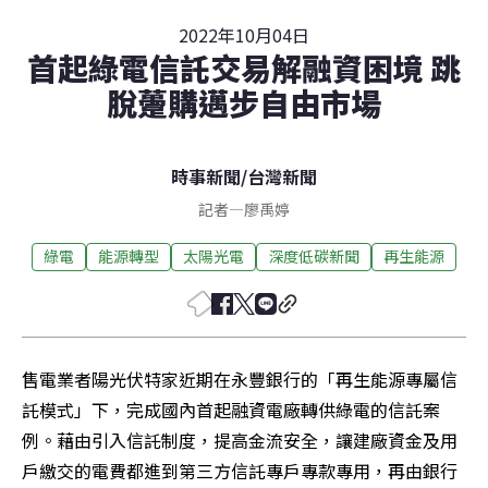
2022年10月04日
首起綠電信託交易解融資困境 跳
脫躉購邁步自由市場
時事新聞
/
台灣新聞
記者
—
廖禹婷
綠電
能源轉型
太陽光電
深度低碳新聞
再生能源
售電業者陽光伏特家近期在永豐銀行的「再生能源專屬信
託模式」下，完成國內首起融資電廠轉供綠電的信託案
例。藉由引入信託制度，提高金流安全，讓建廠資金及用
戶繳交的電費都進到第三方信託專戶專款專用，再由銀行