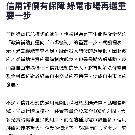
信用評價有保障 綠電市場再邁重
要一步
首例綠電信託模式的誕生，也被視為是再生能源從全然的
「政策補助」邁向「市場機制」的重要一步。馮嘯儒表
示，過去綠能需求不足，廠商投入開發的意願低，因此政
府才從補助性質的躉購制度起步。但是長期依賴補助，反
而讓自由市場僵化。信託機制的導入，將有助解決發電業
及金融單位對於綠電自由交易的不信任，促成自由市場的
發展。
不過，信託模式的適用範圍仍僅限於太陽光電。馮嘯儒解
釋，光電個體規模小，裝置容量介於50至100瓩之間，大
多是賣給需求量少的用戶，而在這種用電戶數量多，信用
評價卻遠不及大型企業的情況下，對銀行而言就需要一套