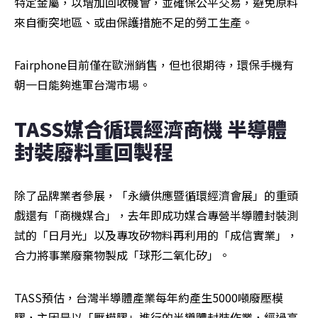
特定金屬，以增加回收機會，並確保公平交易，避免原料
來自衝突地區、或由保護措施不足的勞工生產。
Fairphone目前僅在歐洲銷售，但也很期待，環保手機有
朝一日能夠進軍台灣市場。
TASS媒合循環經濟商機 半導體
封裝廢料重回製程
除了品牌業者參展，「永續供應暨循環經濟會展」的重頭
戲還有「商機媒合」，去年即成功媒合專營半導體封裝測
試的「日月光」以及專攻矽物料再利用的「成信實業」，
合力將事業廢棄物製成「球形二氧化矽」。
TASS預估，台灣半導體產業每年約產生5000噸廢壓模
膠，主因是以「壓模膠」進行的半導體封裝作業，經過高