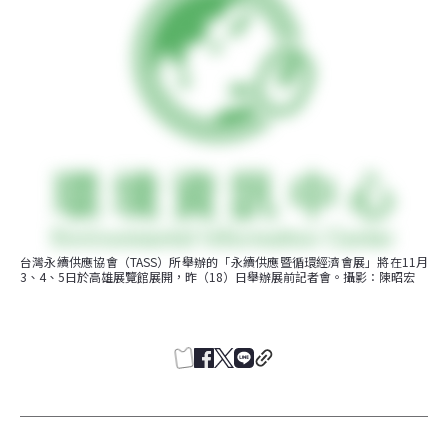
台灣永續供應協會（TASS）所舉辦的「永續供應暨循環經濟會展」將在11月
3、4、5日於高雄展覽館展開，昨（18）日舉辦展前記者會。攝影：陳昭宏