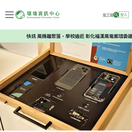
電子報
登入
快訊
風機離聚落、學校過近 彰化福漢風電案環委建議不應開