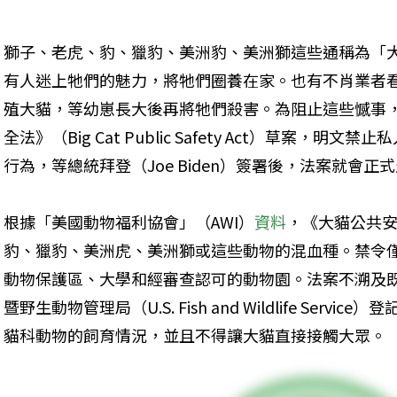
獅子、老虎、豹、獵豹、美洲豹、美洲獅這些通稱為「
有人迷上牠們的魅力，將牠們圈養在家。也有不肖業者
殖大貓，等幼崽長大後再將牠們殺害。為阻止這些憾事
全法》（Big Cat Public Safety Act）草案，
行為，等總統拜登（Joe Biden）簽署後，法案就會正式
根據「美國動物福利協會」（AWI）
資料
，《大貓公共
豹、獵豹、美洲虎、美洲獅或這些動物的混血種。禁令
動物保護區、大學和經審查認可的動物園。法案不溯及
暨野生動物管理局（U.S. Fish and Wildlife Ser
貓科動物的飼育情況，並且不得讓大貓直接接觸大眾。