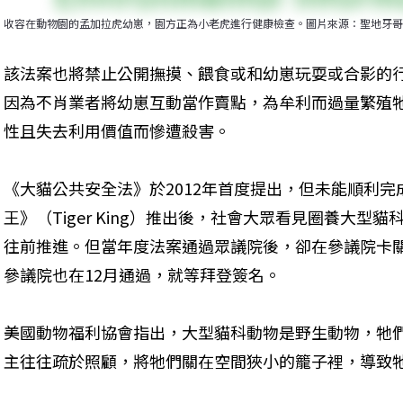
收容在動物園的孟加拉虎幼崽，園方正為小老虎進行健康檢查。圖片來源：聖地牙哥動
該法案也將禁止公開撫摸、餵食或和幼崽玩耍或合影的
因為不肖業者將幼崽互動當作賣點，為牟利而過量繁殖
性且失去利用價值而慘遭殺害。
《大貓公共安全法》於2012年首度提出，但未能順利完成立法
王》（Tiger King）推出後，社會大眾看見圈養大
往前推進。但當年度法案通過眾議院後，卻在參議院卡
參議院也在12月通過，就等拜登簽名。
美國動物福利協會指出，大型貓科動物是野生動物，牠
主往往疏於照顧，將牠們關在空間狹小的籠子裡，導致