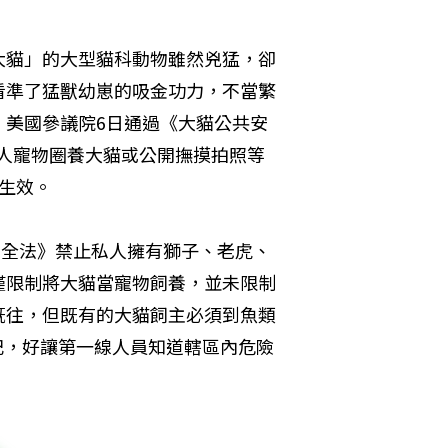
大貓」的大型貓科動物雖然兇猛，卻
看準了猛獸幼崽的吸金功力，不當繁
，美國參議院6日通過《大貓公共安
明文禁止私人寵物圈養大貓或公開撫摸拍照等
生效。

安全法》禁止私人擁有獅子、老虎、
僅限制將大貓當寵物飼養，並未限制
既往，但既有的大貓飼主必須到魚類
vice）登記，好讓第一線人員知道轄區內危險