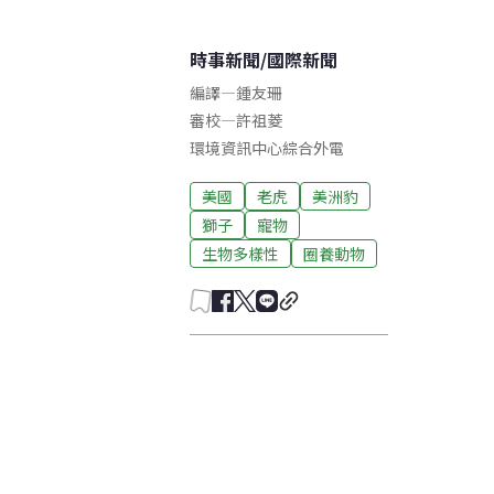
時事新聞
/
國際新聞
編譯
—
鍾友珊
審校
—
許祖菱
環境資訊中心綜合外電
美國
老虎
美洲豹
獅子
寵物
生物多樣性
圈養動物