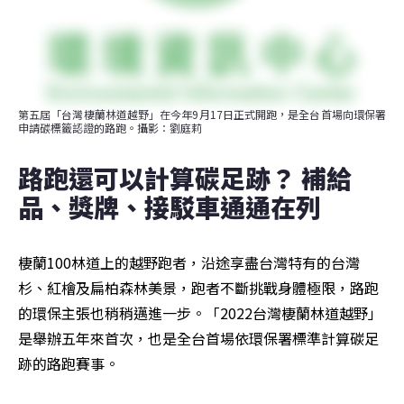
第五屆「台灣棲蘭林道越野」在今年9月17日正式開跑，是全台首場向環保署
申請碳標籤認證的路跑。攝影：劉庭莉
路跑還可以計算碳足跡？ 補給
品、獎牌、接駁車通通在列  
棲蘭100林道上的越野跑者，沿途享盡台灣特有的台灣
杉、紅檜及扁柏森林美景，跑者不斷挑戰身體極限，路跑
的環保主張也稍稍邁進一步。「2022台灣棲蘭林道越野」
是舉辦五年來首次，也是全台首場依環保署標準計算碳足
跡的路跑賽事。