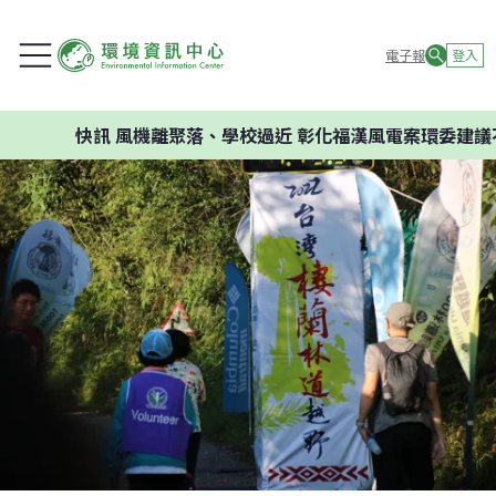
電子報
登入
快訊
風機離聚落、學校過近 彰化福漢風電案環委建議不應開發