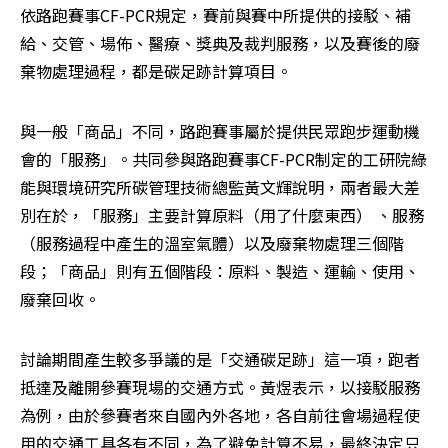
依路跑賽事CF-PCR規定，賽前與賽中所提供的接駁、補
給、交管、場佈、醫療、獎典及裁判服務，以及賽後的廢
棄物處理過程，都是碳足跡計算項目。
與一般「商品」不同，路跑賽事屬於提供民眾跑步運動機
會的「服務」。共同參與路跑賽事CF-PCR制定的工研院綠
能與環境研究所碳管理技術總監黃文輝說明，兩者最大差
別在於，「服務」主要計算原料（用了什麼東西） 、服務
（服務過程中產生的溫室氣體）以及廢棄物處理三個階
段；「商品」則有五個階段：原料、製造、運輸、使用、
廢棄回收。
討論期間產生較多爭議的是「交通碳足跡」這一項，跑者
抵達及離開參賽現場的交通方式。黃煜表示，以接駁服務
為例，由於參賽者來自國內外各地，各自前往會場過程使
用的交通工具各有不同，為了避免計算不易，最終決定只