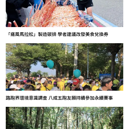
「痛風馬拉松」製造碳排 學者建議改發美食兌換券
路跑界環境意識調查 八成五跑友願持續參加永續賽事