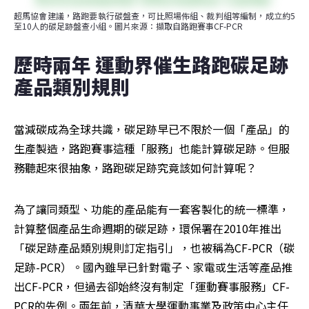
超馬協會建議，路跑要執行碳盤查，可比照場佈組、裁判組等編制，成立約5
至10人的碳足跡盤查小組。圖片來源：擷取自路跑賽事CF-PCR
歷時兩年 運動界催生路跑碳足跡
產品類別規則
當減碳成為全球共識，碳足跡早已不限於一個「產品」的
生產製造，路跑賽事這種「服務」也能計算碳足跡。但服
務聽起來很抽象，路跑碳足跡究竟該如何計算呢？
為了讓同類型、功能的產品能有一套客製化的統一標準，
計算整個產品生命週期的碳足跡，環保署在2010年推出
「碳足跡產品類別規則訂定指引」，也被稱為CF-PCR（碳
足跡-PCR）。國內雖早已針對電子、家電或生活等產品推
出CF-PCR，但過去卻始終沒有制定「運動賽事服務」CF-
PCR的先例。兩年前，清華大學運動事業及政策中心主任