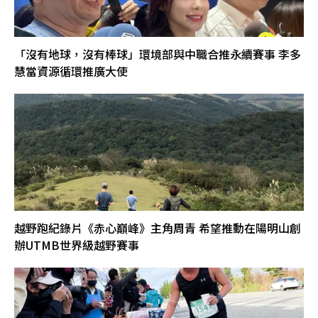
「沒有地球，沒有棒球」環境部與中職合推永續賽事 李多
慧當資源循環推廣大使
越野跑紀錄片《赤心巔峰》主角周青 希望推動在陽明山創
辦UTMB世界級越野賽事