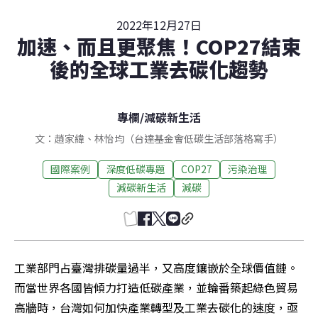
2022年12月27日
加速、而且更聚焦！COP27結束
後的全球工業去碳化趨勢
專欄
/
減碳新生活
文：趙家緯、林怡均（台達基金會低碳生活部落格寫手）
國際案例
深度低碳專題
COP27
污染治理
減碳新生活
減碳
工業部門占臺灣排碳量過半，又高度鑲嵌於全球價值鏈。
而當世界各國皆傾力打造低碳產業，並輪番築起綠色貿易
高牆時，台灣如何加快產業轉型及工業去碳化的速度，亟