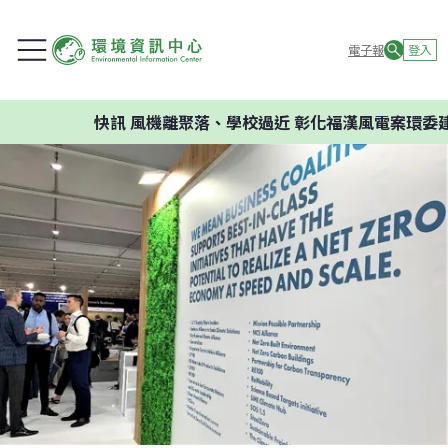
電子報
登入
快訊
風機離聚落、學校過近 彰化福漢風電案環委建議不應開