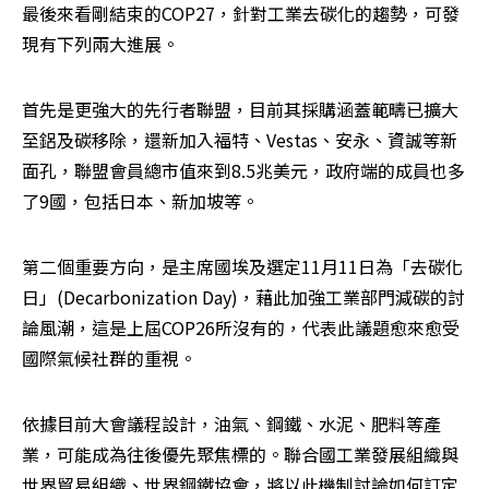
最後來看剛結束的COP27，針對工業去碳化的趨勢，可發
現有下列兩大進展。
首先是更強大的先行者聯盟，目前其採購涵蓋範疇已擴大
至鋁及碳移除，還新加入福特、Vestas、安永、資誠等新
面孔，聯盟會員總市值來到8.5兆美元，政府端的成員也多
了9國，包括日本、新加坡等。
第二個重要方向，是主席國埃及選定11月11日為「去碳化
日」(Decarbonization Day)，藉此加強工業部門減碳的討
論風潮，這是上屆COP26所沒有的，代表此議題愈來愈受
國際氣候社群的重視。
依據目前大會議程設計，油氣、鋼鐵、水泥、肥料等產
業，可能成為往後優先聚焦標的。聯合國工業發展組織與
世界貿易組織、世界鋼鐵協會，將以此機制討論如何訂定