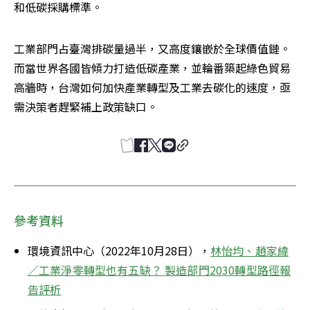
和低碳採購標準。
工業部門占臺灣排碳量過半，又高度鑲嵌於全球價值鏈。
而當世界各國皆傾力打造低碳產業，並輪番築起綠色貿易
高牆時，台灣如何加快產業轉型及工業去碳化的速度，亟
需決策者趕緊補上政策缺口。
參考資料
環境資訊中心（2022年10月28日），
林怡均、趙家緯
／工業淨零轉型也有五缺？ 製造部門2030轉型路徑報
告評析