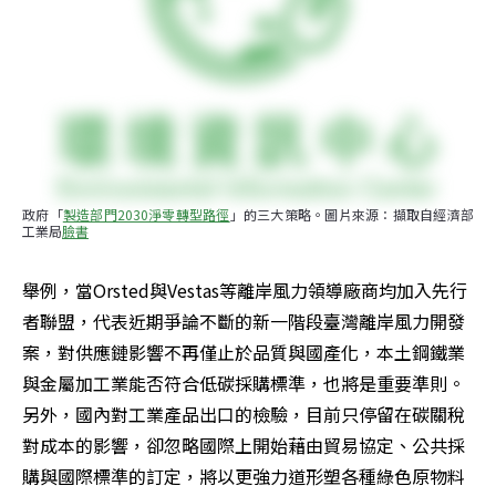
政府「
製造部門2030淨零轉型路徑
」的三大策略。圖片來源：擷取自經濟部
工業局
臉書
舉例，當Orsted與Vestas等離岸風力領導廠商均加入先行
者聯盟，代表近期爭論不斷的新一階段臺灣離岸風力開發
案，對供應鏈影響不再僅止於品質與國產化，本土鋼鐵業
與金屬加工業能否符合低碳採購標準，也將是重要準則。
另外，國內對工業產品出口的檢驗，目前只停留在碳關稅
對成本的影響，卻忽略國際上開始藉由貿易協定、公共採
購與國際標準的訂定，將以更強力道形塑各種綠色原物料