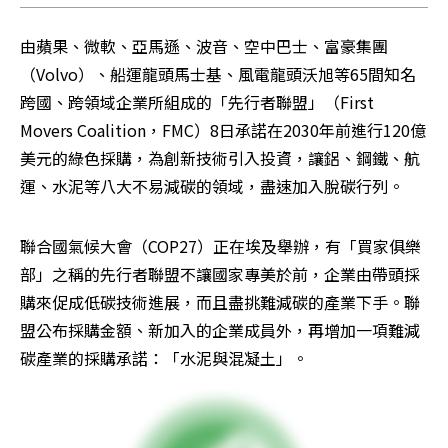
由蘋果、微軟、亞馬遜、波音、空中巴士、富豪集團
（Volvo）、船運龍頭馬士基、風電龍頭沃旭等65間知名
跨國、跨領域企業所組成的「先行者聯盟」（First 
Movers Coalition，FMC）8日承諾在2030年前進行120億
美元的綠色採購，為創新技術引入投資，讓鋁、鋼鐵、航
運、水泥等八大不易減碳的領域，盡速加入脫碳行列。
聯合國氣候大會（COP27）正在埃及舉辦，有「買家俱樂
部」之稱的先行者聯盟不讓國家專美於前，企業由帶頭採
購來促成低碳技術進展，而且盡挑難減碳的產業下手。聯
盟公布採購金額、新加入的企業成員外，再增加一項難減
碳產業的採購承諾：「水泥與混凝土」。