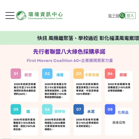
電子報
登入
快訊
風機離聚落、學校過近 彰化福漢風電案環委建