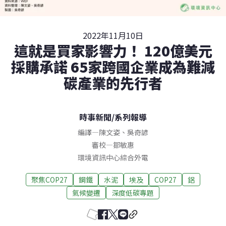
2022年11月10日
這就是買家影響力！ 120億美元
採購承諾 65家跨國企業成為難減
碳產業的先行者
時事新聞
/
系列報導
編譯
—
陳文姿
、
吳奇諺
審校
—
鄒敏惠
環境資訊中心綜合外電
聚焦COP27
鋼鐵
水泥
埃及
COP27
鋁
氣候變遷
深度低碳專題