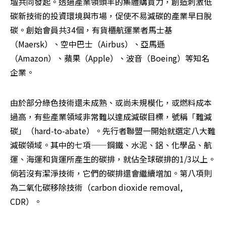
壇共同發起。透過產業領頭羊的集體購買力，創造刺激低
碳新技術的投資環境與市場，促使不易減碳的產業早日脫
碳。創始會員共34個，有貨櫃航運業者馬士基
（Maersk）、空中巴士（Airbus）、亞馬遜
（Amazon）、蘋果（Apple）、波音（Boeing）等知名
企業。
由於部分綠色技術還未成熟、或尚未規模化，或燃料成本
過高，有些產業領域非常難以達成減碳目標，號稱「難減
碳」（hard-to-abate）。先行者聯盟一開始就選定八大難
減碳領域。其中的七項——鋼鐵、水泥、鋁、化學品、航
運、海運和貨運所產生的碳排，就佔全球碳排的1/3以上。
倘若沒有潔淨技術，它們的碳排還會繼續增加。第八項則
為二氧化碳移除技術（carbon dioxide removal, 
CDR）。