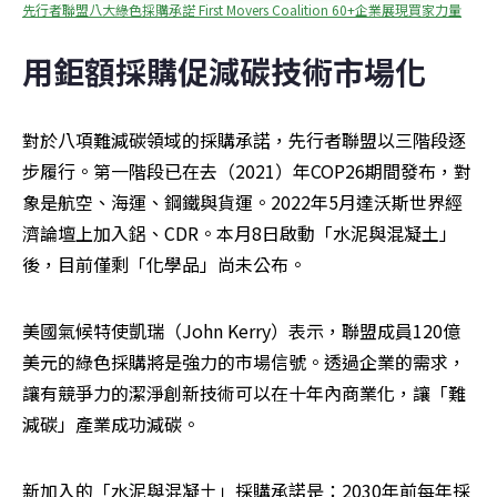
先行者聯盟八大綠色採購承諾 First Movers Coalition 60+企業展現買家力量
用鉅額採購促減碳技術市場化
對於八項難減碳領域的採購承諾，先行者聯盟以三階段逐
步履行。第一階段已在去（2021）年COP26期間發布，對
象是航空、海運、鋼鐵與貨運。2022年5月達沃斯世界經
濟論壇上加入鋁、CDR。本月8日啟動「水泥與混凝土」
後，目前僅剩「化學品」尚未公布。
美國氣候特使凱瑞（John Kerry）表示，聯盟成員120億
美元的綠色採購將是強力的市場信號。透過企業的需求，
讓有競爭力的潔淨創新技術可以在十年內商業化，讓「難
減碳」產業成功減碳。
新加入的「水泥與混凝土」採購承諾是：2030年前每年採