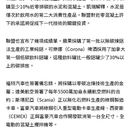
購至少10%近零排碳的水泥和混凝土。凱瑞解釋，水泥是
僅次於飲用水的第二大消費性產品。聯盟對近零混凝土許
下的承諾將促成下一代技術的關鍵投資。
聯盟也宣布了幾項成績單。蘋果採購了第一批以無碳煉鋁
法生產的工業純鋁。可樂娜（Corona）啤酒採用了加拿大
第一個低碳飲料鋁罐，這種飲料罐比一般鋁罐少了30%以
上的碳排放。
福特汽車也簽署備忘錄，將採購以零碳冶煉技術生產的金
屬；達美航空簽署了每年5500萬加侖永續航空燃料的合
約；斯堪尼亞（Scania）正以無化石燃料生產的綠鋼製造
卡車。富豪汽車將綠鋼引入重型電動卡車生產線、西麥斯
（CEMEX）正與富豪汽車合作開發歐洲第一台全尺寸、全
電動的混凝土攪拌機等。