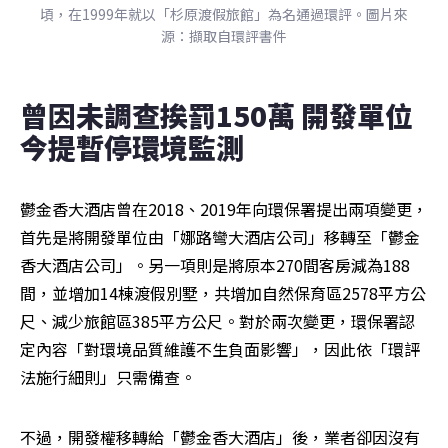
頃，在1999年就以「杉原渡假旅館」為名通過環評。圖片來
源：擷取自環評書件
曾因未調查挨罰150萬 開發單位
今提暫停環境監測
鬱金香大酒店曾在2018、2019年向環保署提出兩項變更，
首先是將開發單位由「娜路彎大酒店公司」移轉至「鬱金
香大酒店公司」。另一項則是將原本270間客房減為188
間，並增加14棟渡假別墅，共增加自然保育區2578平方公
尺、減少旅館區385平方公尺。對於兩次變更，環保署認
定內容「對環境品質維護不生負面影響」，因此依「環評
法施行細則」只需備查。
不過，開發權移轉給「鬱金香大酒店」後，業者卻因沒有