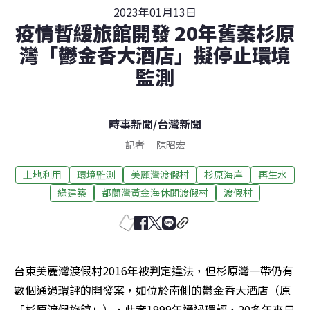
2023年01月13日
疫情暫緩旅館開發 20年舊案杉原
灣「鬱金香大酒店」擬停止環境
監測
時事新聞
/
台灣新聞
記者
—
陳昭宏
土地利用
環境監測
美麗灣渡假村
杉原海岸
再生水
綠建築
都蘭灣黃金海休閒渡假村
渡假村
台東美麗灣渡假村2016年被判定違法，但杉原灣一帶仍有
數個通過環評的開發案，如位於南側的鬱金香大酒店（原
「杉原渡假旅館」），此案1999年通過環評，20多年來只