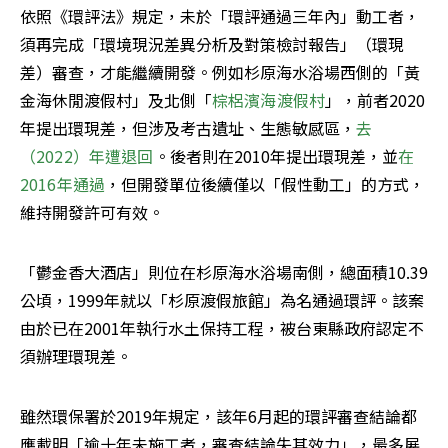
依照《環評法》規定，未於「環評通過三年內」動工者，
須再完成「環境現況差異分析及對策檢討報告」（環現
差）審查，才能繼續開發。例如杉原海水浴場西側的「黃
金海休閒渡假村」及北側「
棕梠濱海渡假村
」，前者2020
年提出環現差，但涉及考古遺址、生態敏感區，
去
（2022）年遭退回
。後者則在2010年提出環現差，並
在
2016年通過
，但開發單位後續僅以「假性動工」的方式，
維持開發許可有效。
「鬱金香大酒店」則位在杉原海水浴場南側，總面積10.39
公頃，1999年就以「杉原渡假旅館」為名通過環評。該案
由於已在2001年執行水土保持工程，被台東縣政府認定不
須辦理環現差。
雖然環保署於2019年規定，該年6月起的環評審查結論都
應載明「逾十年未施工者，審查結論失其效力」，最多展