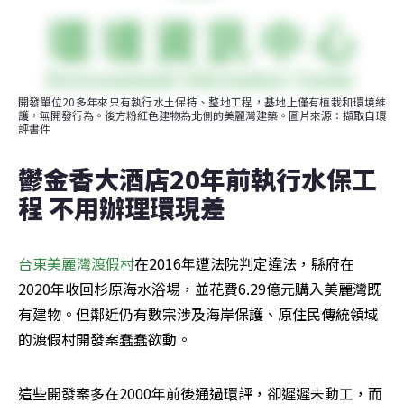
開發單位20多年來只有執行水土保持、整地工程，基地上僅有植栽和環境維
護，無開發行為。後方粉紅色建物為北側的美麗灣建築。圖片來源：擷取自環
評書件
鬱金香大酒店20年前執行水保工
程 不用辦理環現差
台東美麗灣渡假村
在2016年遭法院判定違法，縣府在
2020年收回杉原海水浴場，並花費6.29億元購入美麗灣既
有建物。但鄰近仍有數宗涉及海岸保護、原住民傳統領域
的渡假村開發案蠢蠢欲動。
這些開發案多在2000年前後通過環評，卻遲遲未動工，而