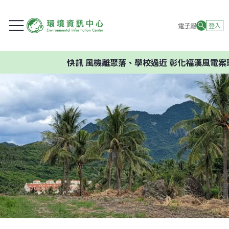
電子報
登入
快訊
風機離聚落、學校過近 彰化福漢風電案環委建