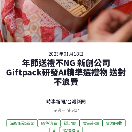
2023年01月18日
年節送禮不NG 新創公司
Giftpack研發AI精準選禮物 送對
不浪費
時事新聞
/
台灣新聞
記者
—
陳昭宏
深度低碳新聞
綠色消費
碳足跡
買前必讀
資源回收
AI
循環經濟