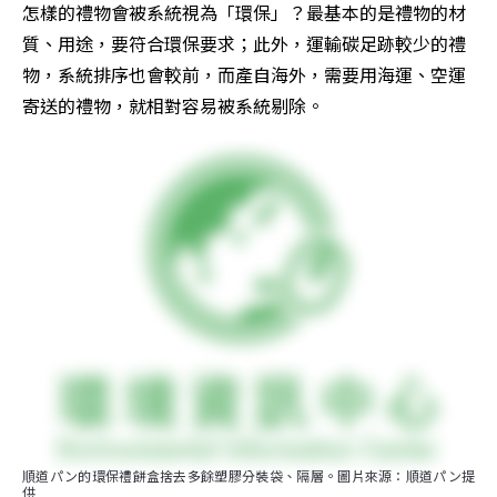
怎樣的禮物會被系統視為「環保」？最基本的是禮物的材
質、用途，要符合環保要求；此外，運輸碳足跡較少的禮
物，系統排序也會較前，而產自海外，需要用海運、空運
寄送的禮物，就相對容易被系統剔除。
順道パン的環保禮餅盒捨去多餘塑膠分裝袋、隔層。圖片來源：順道パン提
供