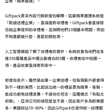
企業「精準選禮」。
Giftpack資深內容行銷郭俊佐解釋，這套精準選禮系統是
「跳過送禮企業」、直接面對收禮者。Giftpack會直接發
信給企業提供的收禮者，並詢問他們10個基本問題，例如
平時喜歡做什麼、喜愛的顏色等。
人工智慧模組了解了收禮者的喜好，系統就會為他們從多
達350萬種產品中選出最適合的5種。收禮者從中挑選一
項，產品就會直接寄到家中。
郭俊佐表示，雖然是由單一企業送禮，但每個客戶都會得
到不一樣的東西，比起送出統一的禮品更為精準、客製，
能成功避免送禮浪費。不過他也坦言，這種模式「有點太
前衛」，亞洲公司的接受度並不高，因此客戶多為歐美居
多，美國就佔70~80%，因此Giftpack也提供統一送禮服