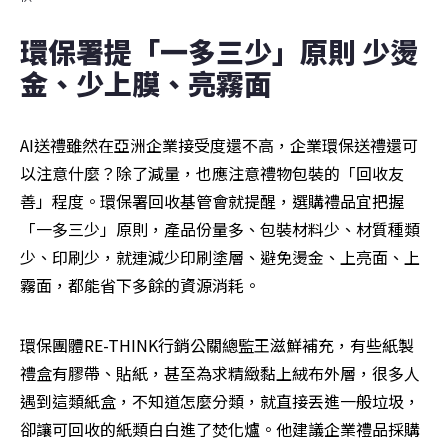
環保署提「一多三少」原則 少燙
金、少上膜、亮霧面
AI送禮雖然在亞洲企業接受度還不高，企業環保送禮還可
以注意什麼？除了減量，也應注意禮物包裝的「回收友
善」程度。環保署回收基管會就提醒，選購禮品宜把握
「一多三少」原則，產品份量多、包裝材料少、材質種類
少、印刷少，就連減少印刷塗層、避免燙金、上亮面、上
霧面，都能省下多餘的資源消耗。
環保團體RE-THINK行銷公關總監王滋鮮補充，有些紙製
禮盒有膠帶、貼紙，甚至為求精緻黏上絨布外層，很多人
遇到這類紙盒，不知道怎麼分類，就直接丟進一般垃圾，
卻讓可回收的紙類白白進了焚化爐。他建議企業禮品採購