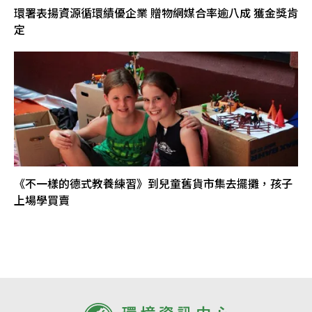
環署表揚資源循環績優企業 贈物網媒合率逾八成 獲金獎肯
定
《不一樣的德式教養練習》到兒童舊貨市集去擺攤，孩子
上場學買賣