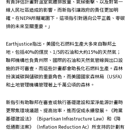
有責評估計畫對溫室氣體排放量、氣候衝擊、以及對第一
線人民社區造成的影響，而新指引讓政府的責任更加明
確。在NEPA所轄範圍下，這項指引對邁向公平正義、零碳
排的未來至關重要。」
Earthjustice指出，美國化石燃料生產大多來自聯邦土
地，包括40%的煤炭、1/5的石油和大約15%的天然氣；
聯邦機構也負責州際、國際的石油和天然氣管線與出口設
施的許可審查，而這些計畫都會助長化石燃料生產。森林
扮演減碳與儲碳的重要角色，而美國國家森林局（USFA）
和土地管理機構管理著上千萬公頃的森林。
新指引有助聯邦在審查或執行基礎建設和潔淨能源計畫時
更聚焦環境議題、提高效率，進而促成永續發展。《跨黨
基礎建設法》（Bipartisan Infrastructure Law）和《降
低通膨法案》（Inflation Reduction Ac）所支持的計劃有