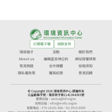
訂閱電子報
捐款支持
環境徵才
活動
關於我們
About us
編輯室自律公約
網站授權條款
常見問題
合作媒體
投稿須知
隱私權政策
獲獎紀錄
意見回饋
© Copyright 2026 環境資訊中心 版權所有
公益勸募字號：
衛部救字第1141364365號
服務信箱：
service@tnf.org.tw
投稿信箱：
infor@e-info.org.tw
客服電話：070-10101-666／02-2910-6000