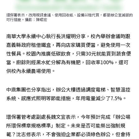
環保署表示，改用視訊會議、使用回收紙、設備以租代買，都是辦公室減碳的
可行措施。攝影：陳昭宏
南華大學永續中心執行長洪耀明分享，校內舉辦會議時跟
嘉義縣政府租借鐵盒，再向店家購買便當，避免使用一次
性餐具。校園內推廣低碳飲食，只需30元就能買到蔬食便
當。廚餘則經黑水虻分解為有機肥，回收率100%，還可
供校內永續農場使用。
中鼎集團也分享指出，辦公大樓透過調度電梯、智慧溫控
系統、感應式照明等節能措施，年用電量減少了7.5%。
環保署管考處副處長魏文宜表示，今年預計完成「辦公場
所環保標章規格標準」制定。未來是否可能祭出強制規
範？沈志修表示，不會強迫企業都必須綠色辦公，但會持