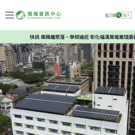
電子報
登入
快訊
風機離聚落、學校過近 彰化福漢風電案環委建議