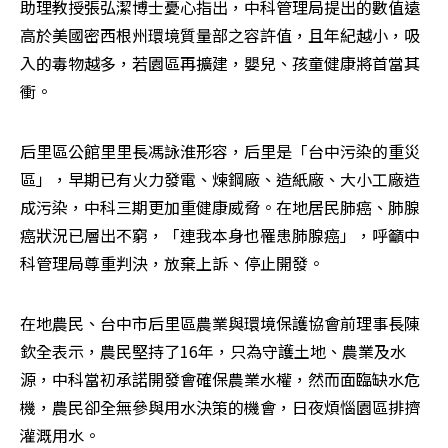
助理教授張弘潔博士憂心指出，中科管理局提出的數值遠
高於美國密西根州環境質量部之容許值，且年紀越小，吸
入的毒物越多，若園區再擴建，嬰兒、孩童健康將首當其
衝。
后里區公館里里長馮詠淮形容，后里是「台中污染的重災
區」，早期已有火力發電、煉鋼廠、造紙廠、大小工廠造
成污染，中科三期更加重健康威脅。在地居民肺癌、肺腺
癌狀況已層出不窮，「連我本身也罹患肺腺癌」，呼籲中
科管理局尊重判決，放棄上訴、停止開發。
在地農民、台中市后里區農業與環境保護協會前理事長陳
欽全表示，農民堅持了16年，只為守護土地、農業及水
源，中科當初承諾開發會確保農業水權，然而面臨缺水危
機，農民卻全無參與用水決策的機會，日夜煩惱園區排擠
灌溉用水。