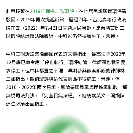
此案接著在
2018年通過二階環評
，在地居民訴願遭環保署
駁回，2019年再次提起訴訟。歷經四年，台北高等行政法
院在去（2022）年7月21日宣判居民勝訴，是台灣首例二
階環評結論遭法院撤銷，中科卻仍然持續施工、營運。
中科三期訴訟案律師團代表許文懷指出，最高法院2022年
12月底已命令應「停止執行」環評結論，律師團也發函要
求停工，但中科都置之不理。早期參與該案訴訟的律師林
三加指出，撤銷環評結論代表園區不得施工、營運，但
2010、2022年兩次勝訴，無論是國民黨與民進黨執政，都
無視司法判決，「完全目無法紀」，總統蔡英文、閣揆陳
建仁必須出面指正。