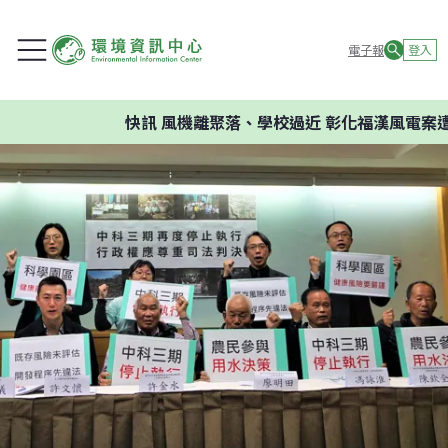
電子報
登入
快訊
風機離聚落、學校過近 彰化福漢風電案遭環評