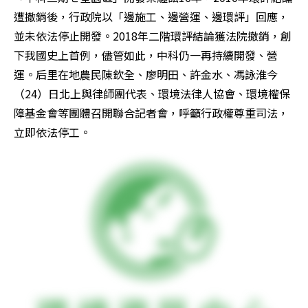
遭撤銷後，行政院以「邊施工、邊營運、邊環評」回應，
並未依法停止開發。2018年二階環評結論獲法院撤銷，創
下我國史上首例，儘管如此，中科仍一再持續開發、營
運。后里在地農民陳欽全、廖明田、許金水、馮詠淮今
（24）日北上與律師團代表、環境法律人協會、環境權保
障基金會等團體召開聯合記者會，呼籲行政權尊重司法，
立即依法停工。