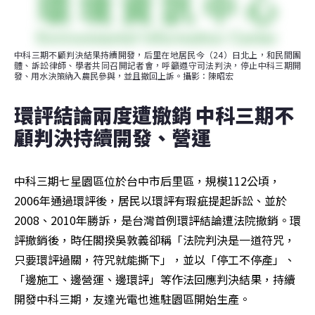
中科三期不顧判決結果持續開發，后里在地居民今（24）日北上，和民間團
體、訴訟律師、學者共同召開記者會，呼籲遵守司法判決，停止中科三期開
發、用水決策納入農民參與，並且撤回上訴。攝影：陳昭宏
環評結論兩度遭撤銷 中科三期不
顧判決持續開發、營運
中科三期七星園區位於台中市后里區，規模112公頃，
2006年通過環評後，居民以環評有瑕疵提起訴訟、並於
2008、2010年勝訴，是台灣首例環評結論遭法院撤銷。環
評撤銷後，時任閣揆吳敦義卻稱「法院判決是一道符咒，
只要環評過關，符咒就能撕下」，並以「停工不停產」、
「邊施工、邊營運、邊環評」等作法回應判決結果，持續
開發中科三期，友達光電也進駐園區開始生產。