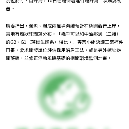
別位於竹、苗外海，10日在環保署進行環評第二次聯席初
審。
環委指出，渢汎、渢成兩風場海纜預計在桃園觀音上岸，
當地有殼狀珊瑚藻分布，「幾乎可以和中油那邊（三接）
的G2、G1（藻礁生態系）相比。」專案小組決議三案補件
再審，要求開發單位評估採用潛盾工法，或是另外選址避
開藻礁，並修正浮動風機基礎的相關環境監測計畫。