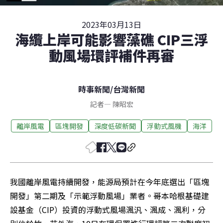
2023年03月13日
海纜上岸可能影響藻礁 CIP三浮
動風場環評補件再審
時事新聞
/
台灣新聞
記者
—
陳昭宏
離岸風電
區塊開發
深度低碳新聞
浮動式風機
海洋
我國離岸風電持續開發，能源局預計在今年底選出「區塊
開發」第二期及「示範浮動風場」業者。哥本哈根基礎建
設基金（CIP）投資的浮動式風場渢汎、渢成、渢利，分