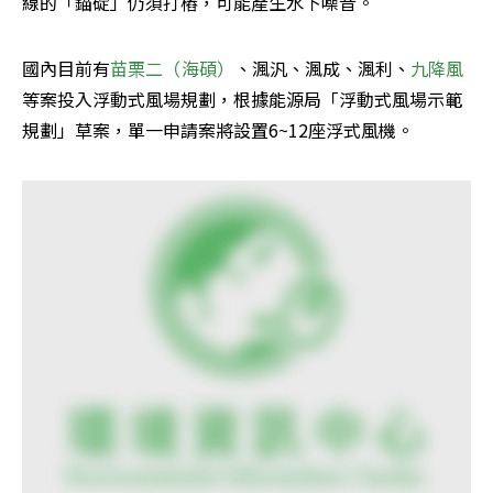
線的「錨碇」仍須打樁，可能產生水下噪音。
國內目前有
苗栗二（海碩）
、渢汎、渢成、渢利、
九降風
等案投入浮動式風場規劃，根據能源局「浮動式風場示範
規劃」草案，單一申請案將設置6~12座浮式風機。