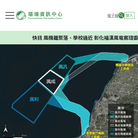
電子報
登入
快訊
風機離聚落、學校過近 彰化福漢風電案環委建議