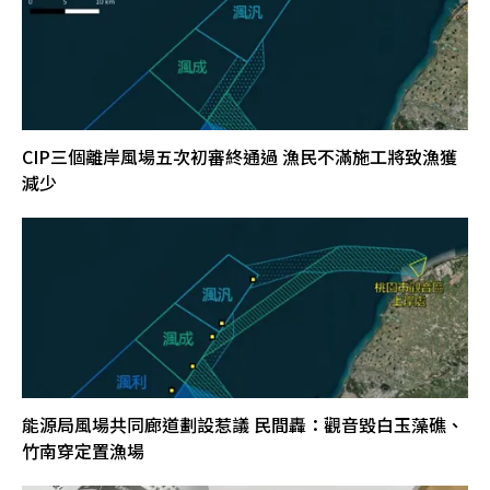
CIP三個離岸風場五次初審終通過 漁民不滿施工將致漁獲
減少
能源局風場共同廊道劃設惹議 民間轟：觀音毀白玉藻礁、
竹南穿定置漁場