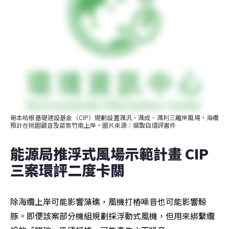
哥本哈根基礎建設基金（CIP）規劃設置渢汎、渢成、渢利三離岸風場，海纜
預計在桃園觀音及苗栗竹南上岸。圖片來源：擷取自環評書件
能源局推浮式風場示範計畫 CIP
三案環評二度卡關
除海纜上岸可能影響藻礁，風機打樁噪音也可能影響鯨
豚。即便該案部分機組規劃採浮動式風機，但用來綁繫纜