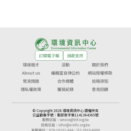
訂閱電子報
捐款支持
環境徵才
活動
關於我們
About us
編輯室自律公約
網站授權條款
常見問題
合作媒體
投稿須知
隱私權政策
獲獎紀錄
意見回饋
© Copyright 2026 環境資訊中心 版權所有
公益勸募字號：
衛部救字第1141364365號
服務信箱：
service@tnf.org.tw
投稿信箱：
infor@e-info.org.tw
客服電話：070-10101-666／02-2910-6000