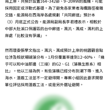
南上岸，共預計設置164~342部、9~20MW的風機，可能
採用固定或浮動式基礎。為了避免各家業者海纜路徑複雜
交錯，能源局在西海岸各處規劃「共同廊道」預計本
（3）月底正式公告。能源局副局長李君禮表示，相較於
中部大肚溪口保護區的台中廊道，渢汎、渢成、渢利的上
岸處「比較沒有爭議」。
然而環委張學文指出，渢汎、渢成預計上岸的桃園觀音點
位涉及殼狀珊瑚藻分布，1月份覆蓋率達到12~60%，「幾
乎可以和中油那邊（三接）的G2、G1（藻礁生態系）相
比」。他以三接為例，有些藻礁已經分布到潮下帶、進入
海水，潛盾工法並不一定避得開。專案小組因此要求開發
單位評估採用潛盾工法，或是另外選址避開。