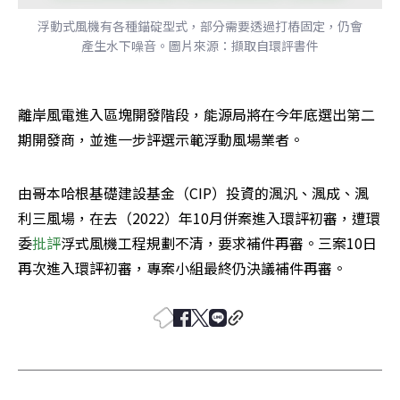
浮動式風機有各種錨碇型式，部分需要透過打樁固定，仍會
產生水下噪音。圖片來源：擷取自環評書件
離岸風電進入區塊開發階段，能源局將在今年底選出第二
期開發商，並進一步評選示範浮動風場業者。
由哥本哈根基礎建設基金（CIP）投資的渢汎、渢成、渢
利三風場，在去（2022）年10月併案進入環評初審，遭環
委
批評
浮式風機工程規劃不清，要求補件再審。三案10日
再次進入環評初審，專案小組最終仍決議補件再審。